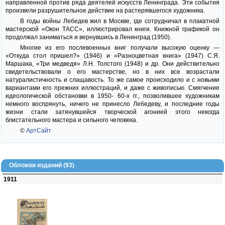
направленной против ряда деятелей искусств Ленинграда. Эти события
произвели разрушительное действие на растерявшегося художника.
В годы войны Лебедев жил в Москве, где сотрудничал в плакатной
мастерской «Окон ТАСС», иллюстрировал книги. Книжной графикой он
продолжал заниматься и вернувшись в Ленинград (1950).
Многие из его послевоенных книг получали высокую оценку —
«Откуда стол пришел?» (1946) и «Разноцветная книга» (1947) С.Я.
Маршака, «Три медведя» Л.Н. Толстого (1948) и др. Они действительно
свидетельствовали о его мастерстве, но в них все возрастали
натуралистичность и слащавость. То же самое происходило и с новыми
вариантами его прежних иллюстраций, и даже с живописью. Смягчение
идеологической обстановки в 1950- 60-х гг., позволившее художникам
немного воспрянуть, ничего не принесло Лебедеву, и последние годы
жизни стали затянувшейся творческой агонией этого некогда
блистательного мастера и сильного человека.
©
АртСайт
Обложки изданий (93)
1911