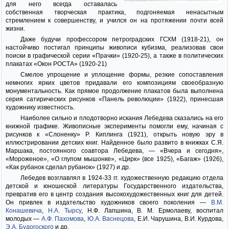
для него всегда оставалась
собственная творческая практика, подгоняемая ненасытным
стремлением к совершенству, и учился он на протяжении почти всей
жизни.
Даже будучи профессором петроградских ГСХМ (1918-21), он
настойчиво постигал принципы живописи кубизма, реализовав свои
поиски в графической серии «Прачки» (1920-25), а также в политических
плакатах «Окон РОСТА» (1920-21)
Смелое упрощение и уплощение формы, резкие сопоставления
немногих ярких цветов придавали его композициям своеобразную
монументальность. Как прямое продолжение плакатов была выполнена
серия сатирических рисунков «Панель революции» (1922), принесшая
художнику известность.
Наиболее сильно и плодотворно искания Лебедева сказались на его
книжной графике. Живописные эксперименты помогли ему, начиная с
рисунков к «Слоненку» Р. Киплинга (1921), открыть новую эру в
иллюстрировании детских книг. Найденное было развито в книжках С.Я.
Маршака, постоянного соавтора Лебедева, — «Вчера и сегодня»,
«Мороженое», «О глупом мышонке», «Цирк» (все 1925), «Багаж» (1926),
«Как рубанок сделал рубанок» (1927) и др.
Лебедев возглавлял в 1924-33 гг. художественную редакцию отдела
детской и юношеской литературы Государственного издательства,
превратив его в центр создания высокохудожественных книг для детей.
Он привлек в издательство художников своего поколения —
В.М.
Конашевича
,
Н.А. Тырсу
, Н.Ф. Лапшина, В. М. Ермолаеву, воспитал
молодых —
А.Ф. Пахомова
,
Ю.А. Васнецова
, Е.И. Чарушина, В.И. Курдова,
Э.А. Будогоского
и др.