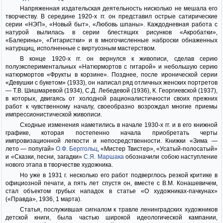
Напряженная издательская деятельность нисколько не мешала его
творчеству. В середине 1920-х гг. он представил острые сатирические
серии «НЭП», «Новый быт», «Любовь шпаны». Каждодневная работа с
натурой вылилась в серии блестящих рисунков «Акробатки»,
«Балерины», «Гитаристки» и в многочисленные наброски обнаженных
натурщиц, исполненные с виртуозным мастерством.
В конце 1920-х гг. он вернулся к живописи, сделав серию
полуэкспериментальных «Натюрмортов с гитарой» и небольшую серию
натюрмортов «Фрукты в корзине». Позднее, после иронической серии
«Девушки с букетом» (1933), он написал ряд отличных женских портретов
— Т.В. Шишмаревой (1934), С.Д. Лебедевой (1936), К. Георгиевской (1937),
в которых, двигаясь от холодной рационалистичности своих прежних
работ к чувственному началу, своеобразно возрождал многие приемы
импрессионистической живописи.
Сходные изменения наметились в начале 1930-х гг. и в его книжной
графике, которая постепенно начала приобретать черты
импровизационной легкости и непосредственности. Книжки «Зима —
лето — попугай»
О.Ф. Берггольц
, «Мистер Твистер», «Усатый-полосатый»
и «Сказки, песни, загадки»
С.Я. Маршака
обозначили собою наступление
нового этапа в творчестве художника.
Но уже в 1931 г. несколько его работ подверглось резкой критике в
официозной печати, а пять лет спустя он, вместе с В.М. Конашевичем,
стал объектом грубых нападок в статье «О художниках-пачкунах»
(«Правда», 1936, 1 марта).
Статья, послужившая сигналом к травле ленинградских художников
детской книги, была частью широкой идеологической кампании,