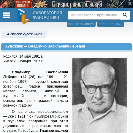
ЛАБОРАТОРИЯ
ФАНТАСТИКИ
поиск по жанру
расширенный
◄ список художников
Художник — Владимир Васильевич Лебедев
Родился: 14 мая 1891 г.
Умер: 21 ноября 1967 г.
Владимир Васильевич
Лебедев
(14 (26) мая 1891 — 21
ноября 1967) — русский советский
живописец, график, признанный
мастер плаката, книжной и
журнальной иллюстрации,
основатель ленинградской школы
книжной графики.
Он рано стал профессионалом
— уже с 1911 г. он публиковал рисунки
в журналах, продолжая при этом
доучиваться в различных частных
студиях Петербурга. Главной школой