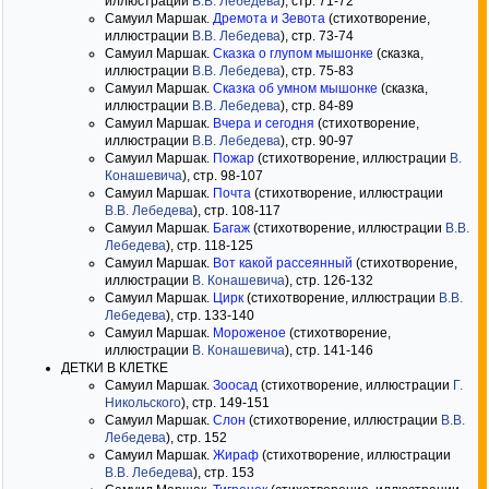
иллюстрации
В.В. Лебедева
), стр. 71-72
Самуил Маршак.
Дремота и Зевота
(стихотворение,
иллюстрации
В.В. Лебедева
), стр. 73-74
Самуил Маршак.
Сказка о глупом мышонке
(сказка,
иллюстрации
В.В. Лебедева
), стр. 75-83
Самуил Маршак.
Сказка об умном мышонке
(сказка,
иллюстрации
В.В. Лебедева
), стр. 84-89
Самуил Маршак.
Вчера и сегодня
(стихотворение,
иллюстрации
В.В. Лебедева
), стр. 90-97
Самуил Маршак.
Пожар
(стихотворение, иллюстрации
В.
Конашевича
), стр. 98-107
Самуил Маршак.
Почта
(стихотворение, иллюстрации
В.В. Лебедева
), стр. 108-117
Самуил Маршак.
Багаж
(стихотворение, иллюстрации
В.В.
Лебедева
), стр. 118-125
Самуил Маршак.
Вот какой рассеянный
(стихотворение,
иллюстрации
В. Конашевича
), стр. 126-132
Самуил Маршак.
Цирк
(стихотворение, иллюстрации
В.В.
Лебедева
), стр. 133-140
Самуил Маршак.
Мороженое
(стихотворение,
иллюстрации
В. Конашевича
), стр. 141-146
ДЕТКИ В КЛЕТКЕ
Самуил Маршак.
Зоосад
(стихотворение, иллюстрации
Г.
Никольского
), стр. 149-151
Самуил Маршак.
Слон
(стихотворение, иллюстрации
В.В.
Лебедева
), стр. 152
Самуил Маршак.
Жираф
(стихотворение, иллюстрации
В.В. Лебедева
), стр. 153