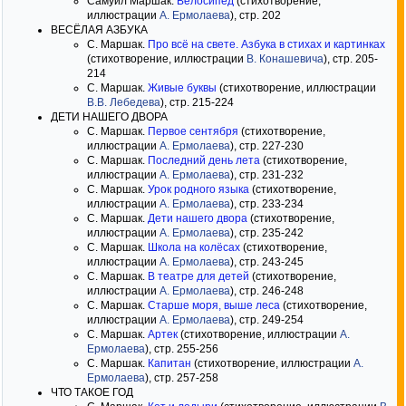
Самуил Маршак.
Велосипед
(стихотворение,
иллюстрации
А. Ермолаева
), стр. 202
ВЕСЁЛАЯ АЗБУКА
С. Маршак.
Про всё на свете. Азбука в стихах и картинках
(стихотворение, иллюстрации
В. Конашевича
), стр. 205-
214
С. Маршак.
Живые буквы
(стихотворение, иллюстрации
В.В. Лебедева
), стр. 215-224
ДЕТИ НАШЕГО ДВОРА
С. Маршак.
Первое сентября
(стихотворение,
иллюстрации
А. Ермолаева
), стр. 227-230
С. Маршак.
Последний день лета
(стихотворение,
иллюстрации
А. Ермолаева
), стр. 231-232
С. Маршак.
Урок родного языка
(стихотворение,
иллюстрации
А. Ермолаева
), стр. 233-234
С. Маршак.
Дети нашего двора
(стихотворение,
иллюстрации
А. Ермолаева
), стр. 235-242
С. Маршак.
Школа на колёсах
(стихотворение,
иллюстрации
А. Ермолаева
), стр. 243-245
С. Маршак.
В театре для детей
(стихотворение,
иллюстрации
А. Ермолаева
), стр. 246-248
С. Маршак.
Старше моря, выше леса
(стихотворение,
иллюстрации
А. Ермолаева
), стр. 249-254
С. Маршак.
Артек
(стихотворение, иллюстрации
А.
Ермолаева
), стр. 255-256
С. Маршак.
Капитан
(стихотворение, иллюстрации
А.
Ермолаева
), стр. 257-258
ЧТО ТАКОЕ ГОД