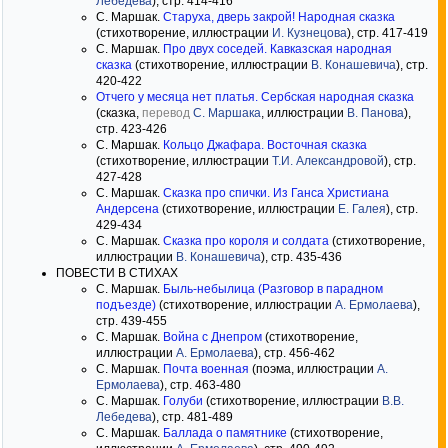
Лебедева
), стр. 414-416
С. Маршак.
Старуха, дверь закрой! Народная сказка
(стихотворение, иллюстрации
И. Кузнецова
), стр. 417-419
С. Маршак.
Про двух соседей. Кавказская народная
сказка
(стихотворение, иллюстрации
В. Конашевича
), стр.
420-422
Отчего у месяца нет платья. Сербская народная сказка
(сказка,
перевод
С. Маршака
, иллюстрации
В. Панова
),
стр. 423-426
С. Маршак.
Кольцо Джафара. Восточная сказка
(стихотворение, иллюстрации
Т.И. Александровой
), стр.
427-428
С. Маршак.
Сказка про спички. Из Ганса Христиана
Андерсена
(стихотворение, иллюстрации
Е. Галея
), стр.
429-434
С. Маршак.
Сказка про короля и солдата
(стихотворение,
иллюстрации
В. Конашевича
), стр. 435-436
ПОВЕСТИ В СТИХАХ
С. Маршак.
Быль-небылица (Разговор в парадном
подъезде)
(стихотворение, иллюстрации
А. Ермолаева
),
стр. 439-455
С. Маршак.
Война с Днепром
(стихотворение,
иллюстрации
А. Ермолаева
), стр. 456-462
С. Маршак.
Почта военная
(поэма, иллюстрации
А.
Ермолаева
), стр. 463-480
С. Маршак.
Голуби
(стихотворение, иллюстрации
В.В.
Лебедева
), стр. 481-489
С. Маршак.
Баллада о памятнике
(стихотворение,