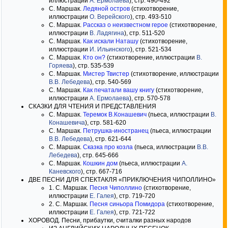
иллюстрации
А. Ермолаева
), стр. 490-492
С. Маршак.
Ледяной остров
(стихотворение,
иллюстрации
О. Верейского
), стр. 493-510
С. Маршак.
Рассказ о неизвестном герое
(стихотворение,
иллюстрации
В. Ладягина
), стр. 511-520
С. Маршак.
Как искали Наташу
(стихотворение,
иллюстрации
И. Ильинского
), стр. 521-534
С. Маршак.
Кто он?
(стихотворение, иллюстрации
В.
Горяева
), стр. 535-539
С. Маршак.
Мистер Твистер
(стихотворение, иллюстрации
В.В. Лебедева
), стр. 540-569
С. Маршак.
Как печатали вашу книгу
(стихотворение,
иллюстрации
А. Ермолаева
), стр. 570-578
СКАЗКИ ДЛЯ ЧТЕНИЯ И ПРЕДСТАВЛЕНИЯ
С. Маршак.
Теремок В.Конашевич
(пьеса, иллюстрации
В.
Конашевича
), стр. 581-620
С. Маршак.
Петрушка-иностранец
(пьеса, иллюстрации
В.В. Лебедева
), стр. 621-644
С. Маршак.
Сказка про козла
(пьеса, иллюстрации
В.В.
Лебедева
), стр. 645-666
С. Маршак.
Кошкин дом
(пьеса, иллюстрации
А.
Каневского
), стр. 667-716
ДВЕ ПЕСНИ ДЛЯ СПЕКТАКЛЯ «ПРИКЛЮЧЕНИЯ ЧИПОЛЛИНО»
1. С. Маршак.
Песня Чиполлино
(стихотворение,
иллюстрации
Е. Галея
), стр. 719-720
2. С. Маршак.
Песня синьора Помидора
(стихотворение,
иллюстрации
Е. Галея
), стр. 721-722
ХОРОВОД. Песни, прибаутки, считалки разных народов