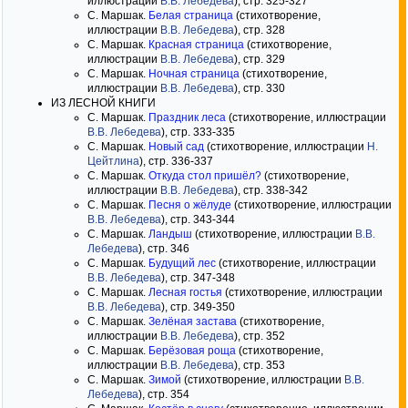
иллюстрации
В.В. Лебедева
), стр. 325-327
С. Маршак.
Белая страница
(стихотворение,
иллюстрации
В.В. Лебедева
), стр. 328
С. Маршак.
Красная страница
(стихотворение,
иллюстрации
В.В. Лебедева
), стр. 329
С. Маршак.
Ночная страница
(стихотворение,
иллюстрации
В.В. Лебедева
), стр. 330
ИЗ ЛЕСНОЙ КНИГИ
С. Маршак.
Праздник леса
(стихотворение, иллюстрации
В.В. Лебедева
), стр. 333-335
С. Маршак.
Новый сад
(стихотворение, иллюстрации
Н.
Цейтлина
), стр. 336-337
С. Маршак.
Откуда стол пришёл?
(стихотворение,
иллюстрации
В.В. Лебедева
), стр. 338-342
С. Маршак.
Песня о жёлуде
(стихотворение, иллюстрации
В.В. Лебедева
), стр. 343-344
С. Маршак.
Ландыш
(стихотворение, иллюстрации
В.В.
Лебедева
), стр. 346
С. Маршак.
Будущий лес
(стихотворение, иллюстрации
В.В. Лебедева
), стр. 347-348
С. Маршак.
Лесная гостья
(стихотворение, иллюстрации
В.В. Лебедева
), стр. 349-350
С. Маршак.
Зелёная застава
(стихотворение,
иллюстрации
В.В. Лебедева
), стр. 352
С. Маршак.
Берёзовая роща
(стихотворение,
иллюстрации
В.В. Лебедева
), стр. 353
С. Маршак.
Зимой
(стихотворение, иллюстрации
В.В.
Лебедева
), стр. 354