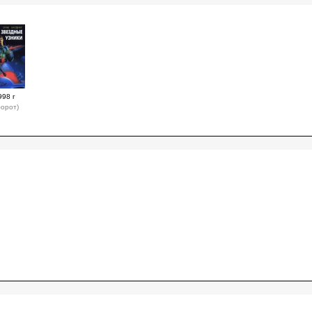
998 г
борот)