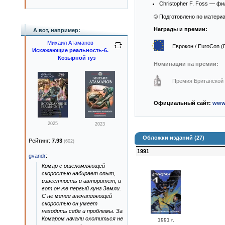
Christopher F. Foss — ф
© Подготовлено по материа
Награды и премии:
А вот, например:
Михаил Атаманов
Еврокон / EuroCon (
Искажающие реальность-6.
Козырной туз
Номинации на премии:
Премия Британской А
Официальный сайт:
www.
2025
2023
Обложки изданий (27)
Рейтинг:
7.93
(602)
1991
gvandr
:
Комар с ошеломляющей
скоростью набирает опыт,
известность и авторитет, и
вот он же первый кунг Земли.
С не менее впечатляющей
скоростью он умеет
находить себе и проблемы. За
Комаром начали охотиться не
1991 г.