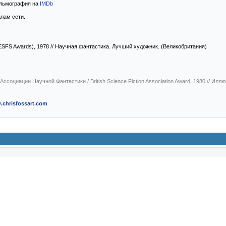
ильмография на
IMDb
лам сети.
ESFS Awards), 1978
// Научная фантастика. Лучший художник. (Великобритания)
ссоциации Научной Фантастики / British Science Fiction Association Award, 1980
// Иллю
chrisfossart.com