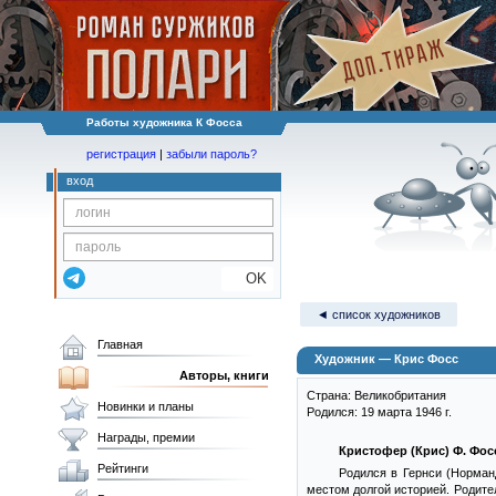
Работы художника К Фосса
регистрация
|
забыли пароль?
вход
OK
◄ список художников
Главная
Художник — Крис Фосс
Авторы, книги
Страна: Великобритания
Новинки и планы
Родился: 19 марта 1946 г.
Награды, премии
Кристофер (Крис) Ф. Фос
Рейтинги
Родился в Гернси (Норман
местом долгой историей. Родите