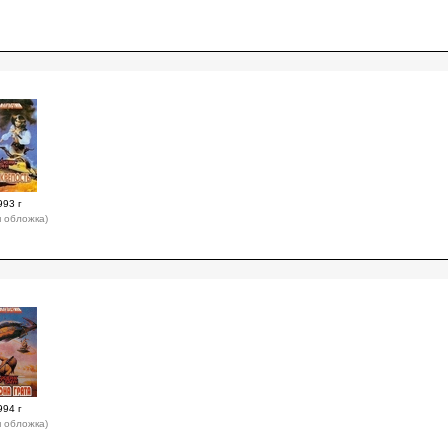
993 г
я обложка)
994 г
я обложка)