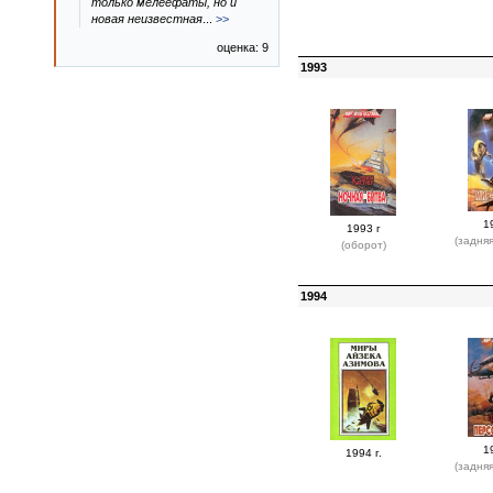
только мелеефаты, но и
новая неизвестная
...
>>
оценка: 9
1993
1
1993 г
(задня
(оборот)
1994
1
1994 г.
(задня