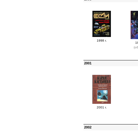
1998 г.
1
(о
2001
2001 г.
2002