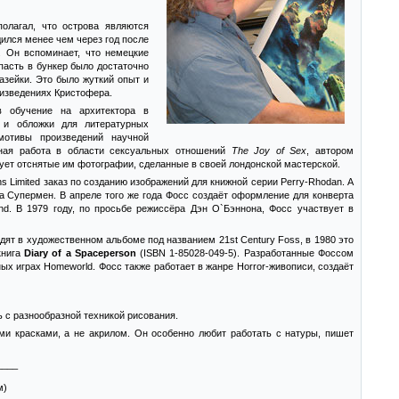
олагал, что острова являются
дился менее чем через год после
. Он вспоминает, что немецкие
пасть в бункер было достаточно
азейки. Это было жуткий опыт и
оизведениях Кристофера.
 обучение на архитектора в
 и обложки для литературных
мотивы произведений научной
рная работа в области сексуальных отношений
The Joy of Sex
, автором
зует отснятые им фотографии, сделанные в своей лондонской мастерской.
ons Limited заказ по созданию изображений для книжной серии Perry-Rhodan. А
а Супермен. В апреле того же года Фосс создаёт оформление для конверта
Band. В 1979 году, по просьбе режиссёра Дэн О`Бэннона, Фосс участвует в
дят в художественном альбоме под названием 21st Century Foss, в 1980 это
книга
Diary of a Spaceperson
(ISBN 1-85028-049-5). Разработанные Фоссом
х играх Homeworld. Фосс также работает в жанре Horror-живописи, создаёт
ь с разнообразной техникой рисования.
ми красками, а не акрилом. Он особенно любит работать с натуры, пишет
____
м)