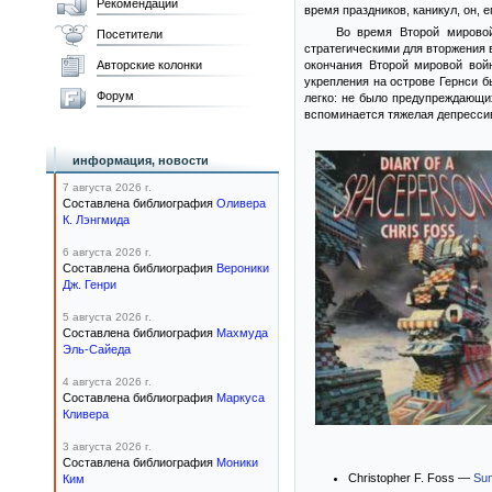
Рекомендации
время праздников, каникул, он, 
Во время Второй мировой
Посетители
стратегическими для вторжения 
Авторские колонки
окончания Второй мировой вой
укрепления на острове Гернси б
Форум
легко: не было предупреждающих
вспоминается тяжелая депрессив
информация, новости
7 августа 2026 г.
Составлена библиография
Оливера
К. Лэнгмида
6 августа 2026 г.
Составлена библиография
Вероники
Дж. Генри
5 августа 2026 г.
Составлена библиография
Махмуда
Эль-Сайеда
4 августа 2026 г.
Составлена библиография
Маркуса
Кливера
3 августа 2026 г.
Составлена библиография
Моники
Christopher F. Foss —
Sum
Ким