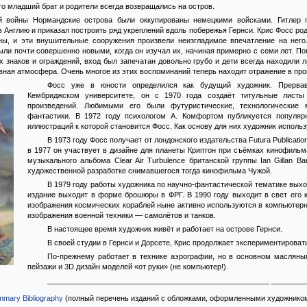
его младший брат и родители всегда возвращались на остров.
 войны Нормандские острова были оккупированы немецкими войсками. Гитлер п
в Англию и приказал построить ряд укреплений вдоль побережья Гернси. Крис Фосс ро
ны, и эти внушительные сооружения произвели неизгладимое впечатление на него
ыли почти совершенно новыми, когда он изучал их, начиная примерно с семи лет. По
 знаков и ограждений, вход был запечатан довольно грубо и дети всегда находили л
ная атмосфера. Очень многое из этих воспоминаний теперь находит отражение в пр
Фосс уже в юности определился как будущий художник. Прервав
Кембриджском университете, он с 1970 года создаёт титульные листы
произведений. Любимыми его были футуристические, технологические 
фантастики. В 1972 году психологом А. Комфортом публикуется популя
иллюстраций к которой становится Фосс. Как основу для них художник исполь
В 1973 году Фосс получает от лондонского издательства Futura Publicati
в 1977 он участвует в дизайне для планеты Криптон при съёмках кинофильм
музыкального альбома Clear Air Turbulence британской группы Ian Gillan 
художественной разработке снимавшегося тогда кинофильма Чужой.
В 1979 году работы художника по научно-фантастической тематике выхо
издание выходит в форме брошюры в ФРГ. В 1990 году выходит в свет его 
изображения космических кораблей ныне активно используются в компьютерны
изображения военной техники — самолётов и танков.
В настоящее время художник живёт и работает на острове Гернси.
В своей студии в Гернси и Дорсете, Крис продолжает экспериментироват
По-прежнему работает в технике аэрографии, но в основном масляны
пейзажи и 3D дизайн моделей «от руки» (не компьютер!).
______________________________________________________ ________
mary Bibliography
(полный перечень изданий с обложками, оформленными художнико