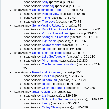
Isaac Asimov.
Sally
(рассказ), p. 19-40
Isaac Asimov.
Someday
(рассказ), p. 41-52
Isaac Asimov.
Some Immobile Robots
(статья), p. 53
Isaac Asimov.
Point of View
(рассказ), p. 55-58
Isaac Asimov.
Think!
(рассказ), p. 59-69
Isaac Asimov.
True Love
(рассказ), p. 70-74
Isaac Asimov.
Some Metallic Robots
(статья), p. 75
Isaac Asimov.
Robot AL-76 Goes Astray
(рассказ), p. 77-92
Isaac Asimov.
Victory Unintentional
(рассказ), p. 93-116
Isaac Asimov.
Stranger in Paradise
(рассказ), p. 117-150
Isaac Asimov.
Light Verse
(рассказ), p. 151-156
Isaac Asimov.
Segregationist
(рассказ), p. 157-163
Isaac Asimov.
Robbie
(рассказ), p. 164-188
Isaac Asimov.
Some Humanoid Robots
(статья), p. 189
Isaac Asimov.
Let’s Get Together
(рассказ), p. 191-210
Isaac Asimov.
Mirror Image
(рассказ), p. 211-230
Isaac Asimov.
The Tercentenary Incident
(рассказ), p. 231-
250
Isaac Asimov.
Powell and Donovan
(статья), p. 251
Isaac Asimov.
First Law
(рассказ), p. 253-256
Isaac Asimov.
Runaround
(рассказ), p. 257-279
Isaac Asimov.
Reason
(рассказ), p. 280-301
Isaac Asimov.
Catch That Rabbit
(рассказ), p. 302-326
Isaac Asimov.
Susan Calvin
(статья), p. 327
Isaac Asimov.
Liar!
(рассказ), p. 329-349
Isaac Asimov.
Satisfaction Guaranteed
(рассказ), p. 350-367
Isaac Asimov.
Lenny
(рассказ), p. 368-384
Isaac Asimov.
Galley Slave
(рассказ), p. 385-426