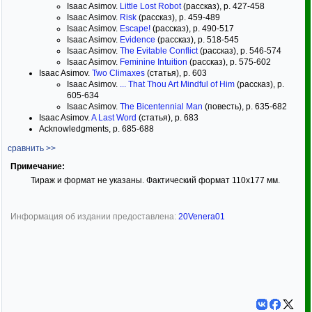
Isaac Asimov.
Little Lost Robot
(рассказ), p. 427-458
Isaac Asimov.
Risk
(рассказ), p. 459-489
Isaac Asimov.
Escape!
(рассказ), p. 490-517
Isaac Asimov.
Evidence
(рассказ), p. 518-545
Isaac Asimov.
The Evitable Conflict
(рассказ), p. 546-574
Isaac Asimov.
Feminine Intuition
(рассказ), p. 575-602
Isaac Asimov.
Two Climaxes
(статья), p. 603
Isaac Asimov.
... That Thou Art Mindful of Him
(рассказ), p.
605-634
Isaac Asimov.
The Bicentennial Man
(повесть), p. 635-682
Isaac Asimov.
A Last Word
(статья), p. 683
Acknowledgments, p. 685-688
сравнить >>
Примечание:
Тираж и формат не указаны. Фактический формат 110х177 мм.
Информация об издании предоставлена:
20Venera01