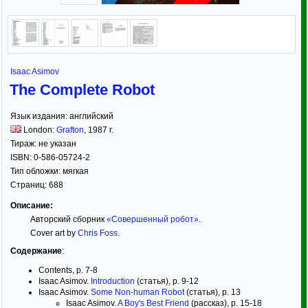
Isaac Asimov
The Complete Robot
Язык издания:
английский
London:
Grafton
,
1987
г.
Тираж:
не указан
ISBN:
0-586-05724-2
Тип обложки:
мягкая
Страниц:
688
Описание:
Авторский сборник
«Совершенный робот»
.
Cover art by
Chris Foss
.
Содержание
:
Contents, p. 7-8
Isaac Asimov.
Introduction
(статья), p. 9-12
Isaac Asimov.
Some Non-human Robot
(статья), p. 13
Isaac Asimov.
A Boy's Best Friend
(рассказ), p. 15-18