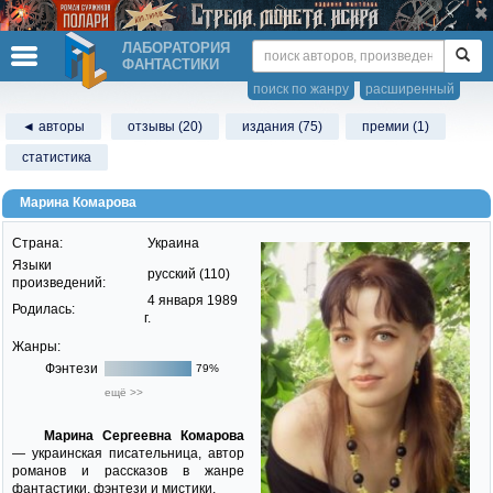
ЛАБОРАТОРИЯ
ФАНТАСТИКИ
поиск по жанру
расширенный
◄ авторы
отзывы (20)
издания (75)
премии (1)
статистика
Марина Комарова
Страна:
Украина
Языки
русский (110)
произведений:
4 января 1989
Родилась:
г.
Жанры:
Фэнтези
79%
ещё >>
Марина Сергеевна Комарова
— украинская писательница, автор
романов и рассказов в жанре
фантастики, фэнтези и мистики.