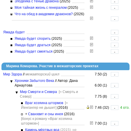
Злодейка с тенью дракона
(2025)
-
Моя тайная жизнь с генералом
(2025)
-
Что на обед в академии драконов?
(2026)
-
Ямада будет
-
Ямада будет спорить
(2025)
-
Ямада будет драться
(2025)
-
Ямада будет смеяться
(2025)
-
Марина Комарова. Участие в межавторских проектах
Мир Эдора
//
межавторский цикл
7.50 (2)
-
Хроники Забытого Века
//
Автор: Дана
Арнаутова
6.00 (1)
-
Мир Смерти и Севера
[= Смерть и
Север]
7.75 (8)
-
Враг хозяина штормов
[=
Йенгангер не дышит]
(2016)
7.46 (32)
4 отз.
-
+
Сванхвит и сны инея
(2016)
[бонус к роману «Враг хозяина
штормов»]
7.00 (1)
-
Камень мёртвых вод
(2015), не