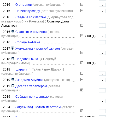
2016
Огонь снов
(сетевая публикация)
-
2016
По бесову следу
(сетевая публикация)
-
2016
Свадьба со смертью
[Д. Арнаутова под
псевдонимом Яна Ржевская]
//
Соавтор: Дана
Арнаутова
-
2016
Сванхвит и сны инея
(сетевая
публикация)
7.00 (1)
-
2016
Солнце Ак-Мене
-
2017
Жемчужина и морской дьявол
(сетевая
публикация)
-
2018
Продавец вина
[= Поцелуй
виноградной лозы]
3.00 (1)
-
2018
Шараит
[= Тайный грех Шараит]
(сетевая публикация)
-
2019
Академия Анубиса
(доступен в сети)
-
2019
Десерт с характером
(сетевая
публикация)
-
2019
Соблазн по-ирландски
(сетевая
публикация)
-
2024
Закуски под шёлковым ветром
(сетевая
публикация)
-