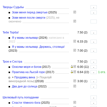
Творцы Судьбы
-
Зови меня перед смертью
(2025)
-
Зови меня после смерти
(2025), не
окончено
Тебе Торба!
7.50 (2)
-
Я у мамы зельевар
(2024)
, написано в
2022
6.33 (3)
-
Я у мамы зельевар. Держись, столица!
(2023)
7.00 (2)
-
Трое и Сестра
7.50 (2)
-
Осколки моря и богов
(2017)
6.00 (11)
-
Практика на Лысой горе
(2017)
6.64 (22)
1 отз.
-
+
Продавец вина
[= Поцелуй
виноградной лозы]
(2018)
3.00 (1)
-
Два дня до солнца
(2022)
-
Шелковый путь попаданки
-
Спасти тёмного бога
(2025)
-