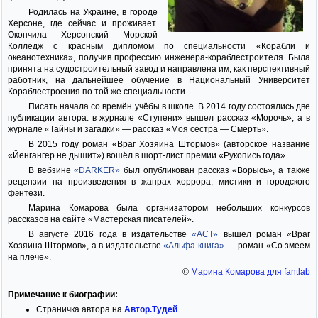
Родилась на Украине, в городе
Херсоне, где сейчас и проживает.
Окончила Херсонский Морской
Колледж с красным дипломом по специальности «Корабли и
океанотехника», получив профессию инженера-кораблестроителя. Была
принята на судостроительный завод и направлена им, как перспективный
работник, на дальнейшее обучение в Национальный Университет
Кораблестроения по той же специальности.
Писать начала со времён учёбы в школе. В 2014 году состоялись две
публикации автора: в журнале «Ступени» вышел рассказ «Морочь», а в
журнале «Тайны и загадки» — рассказ «Моя сестра — Смерть».
В 2015 году роман «Враг Хозяина Штормов» (авторское название
«Йенгангер не дышит») вошёл в шорт-лист премии «Рукопись года».
В вебзине
«DARKER»
был опубликован рассказ «Ворысь», а также
рецензии на произведения в жанрах хоррора, мистики и городского
фэнтези.
Марина Комарова была организатором небольших конкурсов
рассказов на сайте «Мастерская писателей».
В августе 2016 года в издательстве
«АСТ»
вышел роман «Враг
Хозяина Штормов», а в издательстве
«Альфа-книга»
— роман «Со змеем
на плече».
©
Марина Комарова для fantlab
Примечание к биографии:
Страничка автора на
Автор.Тудей