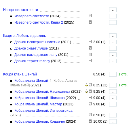
Изверг его светлости
-
Изверг его светлости
(2024)
-
Изверг его светлости. Книга 2
(2025)
-
Каэрте. Любовь и драконы
-
Дракон к совершеннолетию
(2011)
3.00 (1)
-
Дракон знает лучше
(2011)
-
Дракон накладывает лапу
(2011)
-
Дракон теряет голову
(2013)
-
Кобра клана Шенгай
8.50 (4)
1 отз.
-
Кобра клана Шенгай
[= Кобра. Аска из
клана змей]
(2021)
8.25 (12)
1 отз.
-
Кобра клана Шенгай. Наследница
(2021)
9.25 (4)
-
Кобра клана Шенгай. Шаманка
(2022)
9.00 (4)
-
Кобра клана Шенгай. Мастер
(2023)
9.00 (4)
-
Кобра клана Шенгай. Императрица
(2023)
8.50 (2)
-
Кобра клана Шенгай. Кодай-но
(2024)
10.00 (1)
-