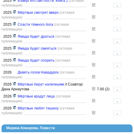
2025
Изверг его светлости. Книга 2
(сетевая
публикация)
-
2025
Мёртвые смотрят вверх
(сетевая
публикация)
-
2025
Спасти тёмного бога
(сетевая
публикация)
-
2025
Ямада будет драться
(сетевая
публикация)
-
2025
Ямада будет смеяться
(сетевая
публикация)
-
2025
Ямада будет спорить
(сетевая
публикация)
-
2026
Девять голов Навадурги
(сетевая
публикация)
-
2026
Мёртвые берут наличными
//
Соавтор:
Дана Арнаутова
7.00 (2)
-
2026
Мёртвые крадут лица
(сетевая
публикация)
-
2026
Мёртвые любят тишину
(сетевая
публикация)
-
Марина Комарова. Повести