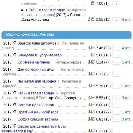
окончено
7.00 (1)
-
+
Огонь в твоём сердце
[= Ворожея
бессмертного ярла]
(2017)
//
Соавтор:
Дана Арнаутова
5.55 (11)
3 отз.
-
Марина Комарова. Романы
2016
Враг хозяина штормов
[= Йенгангер не
дышит]
7.46 (32)
4 отз.
-
2016
Змеедева и Тургун-варвар
5.60 (10)
-
2016
Со змеем на плече
[= Янтарь-сердце]
5.14 (7)
1 отз.
-
2017
Дом потерянных душ
[= Плоть из снов;
Богинка]
6.33 (3)
-
2017
Лесничая для чародея
[= Лесничая и
Чародей]
5.79 (19)
1 отз.
-
2017
Огонь в твоём сердце
[= Ворожея
бессмертного ярла]
//
Соавтор: Дана Арнаутова
5.55 (11)
3 отз.
-
2017
Осколки моря и богов
6.00 (11)
-
2017
Практика на Лысой горе
6.64 (22)
1 отз.
-
2017
София слышит зеркала
6.81 (16)
3 отз.
-
2018
Секретарь демона, или Брак
заключается в аду
6.23 (13)
-