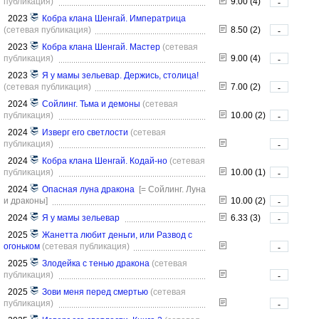
публикация)
9.00 (4)
-
2023
Кобра клана Шенгай. Императрица
(сетевая публикация)
8.50 (2)
-
2023
Кобра клана Шенгай. Мастер
(сетевая
публикация)
9.00 (4)
-
2023
Я у мамы зельевар. Держись, столица!
(сетевая публикация)
7.00 (2)
-
2024
Cойлинг. Тьма и демоны
(сетевая
публикация)
10.00 (2)
-
2024
Изверг его светлости
(сетевая
публикация)
-
2024
Кобра клана Шенгай. Кодай-но
(сетевая
публикация)
10.00 (1)
-
2024
Опасная луна дракона
[= Сойлинг. Луна
и драконы]
10.00 (2)
-
2024
Я у мамы зельевар
6.33 (3)
-
2025
Жанетта любит деньги, или Развод с
огоньком
(сетевая публикация)
-
2025
Злодейка с тенью дракона
(сетевая
публикация)
-
2025
Зови меня перед смертью
(сетевая
публикация)
-