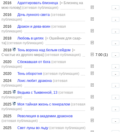
2016
Адаптировать близнеца
[= Близнец на
мою голову]
(сетевая публикация)
-
2016
Дочь лунного света
(сетевая
публикация)
-
2016
Дракон и дева-воин
(сетевая
публикация)
-
2018
Любовь в цепях
[= Ошейник для саар-
та]
(сетевая публикация)
-
2018
Тень ворона над белым сейдом
[=
Счастье из другого мира]
(сетевая публикация)
7.00 (1)
-
2020
Сбежавшая от бога
(сетевая
публикация)
-
2020
Тень оборотня
(сетевая публикация)
-
2024
Лоис любит дракона
(сетевая
публикация)
-
2025
Ведьма с Тыквенной, 13
(сетевая
публикация)
-
2025
Моя тайная жизнь с генералом
(сетевая
публикация)
-
2025
Революция в академии драконов
(сетевая публикация)
-
2025
Свет луны во льду
(сетевая публикация)