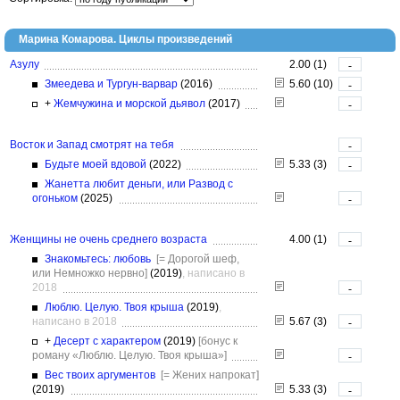
Марина Комарова. Циклы произведений
Азулу
2.00 (1)
-
Змеедева и Тургун-варвар
(2016)
5.60 (10)
-
+
Жемчужина и морской дьявол
(2017)
-
Восток и Запад смотрят на тебя
-
Будьте моей вдовой
(2022)
5.33 (3)
-
Жанетта любит деньги, или Развод с
огоньком
(2025)
-
Женщины не очень среднего возраста
4.00 (1)
-
Знакомьтесь: любовь
[= Дорогой шеф,
или Немножко нервно]
(2019)
, написано в
2018
-
Люблю. Целую. Твоя крыша
(2019)
,
написано в 2018
5.67 (3)
-
+
Десерт с характером
(2019)
[бонус к
роману «Люблю. Целую. Твоя крыша»]
-
Вес твоих аргументов
[= Жених напрокат]
(2019)
5.33 (3)
-