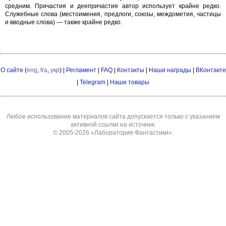
средним. Причастия и деепричастия автор использует крайне редко.
Служебные слова (местоимения, предлоги, союзы, междометия, частицы
и вводные слова) — также крайне редко.
О сайте
(
eng
,
fra
,
укр
) |
Регламент
|
FAQ
|
Контакты
|
Наши награды
|
ВКонтакте
|
Telegram
|
Наши товары
Любое использование материалов сайта допускается только с указанием
активной ссылки на источник.
© 2005-2026
«Лаборатория Фантастики»
.