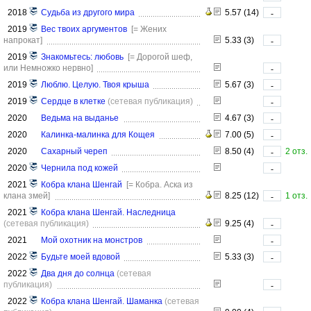
2018
Судьба из другого мира
5.57 (14)
-
2019
Вес твоих аргументов
[= Жених
напрокат]
5.33 (3)
-
2019
Знакомьтесь: любовь
[= Дорогой шеф,
или Немножко нервно]
-
2019
Люблю. Целую. Твоя крыша
5.67 (3)
-
2019
Сердце в клетке
(сетевая публикация)
-
2020
Ведьма на выданье
4.67 (3)
-
2020
Калинка-малинка для Кощея
7.00 (5)
-
2020
Сахарный череп
8.50 (4)
2 отз.
-
2020
Чернила под кожей
-
2021
Кобра клана Шенгай
[= Кобра. Аска из
клана змей]
8.25 (12)
1 отз.
-
2021
Кобра клана Шенгай. Наследница
(сетевая публикация)
9.25 (4)
-
2021
Мой охотник на монстров
-
2022
Будьте моей вдовой
5.33 (3)
-
2022
Два дня до солнца
(сетевая
публикация)
-
2022
Кобра клана Шенгай. Шаманка
(сетевая