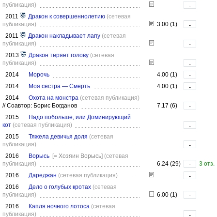
публикация)
-
2011
Дракон к совершеннолетию
(сетевая
публикация)
3.00 (1)
-
2011
Дракон накладывает лапу
(сетевая
публикация)
-
2013
Дракон теряет голову
(сетевая
публикация)
-
2014
Морочь
4.00 (1)
-
2014
Моя сестра — Смерть
4.00 (1)
-
2014
Охота на монстра
(сетевая публикация)
//
Соавтор: Борис Богданов
7.17 (6)
-
2015
Надо побольше, или Доминирующий
кот
(сетевая публикация)
-
2015
Тяжела девичья доля
(сетевая
публикация)
-
2016
Ворысь
[= Хозяин Ворысь]
(сетевая
публикация)
6.24 (29)
3 отз.
-
2016
Дареджан
(сетевая публикация)
-
2016
Дело о голубых кротах
(сетевая
публикация)
6.00 (1)
-
2016
Капля ночного лотоса
(сетевая
публикация)
-