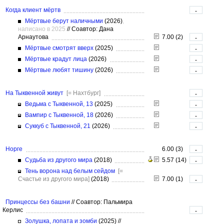
Когда клиент мёртв
-
Мёртвые берут наличными
(2026)
,
написано в 2025
//
Соавтор: Дана
Арнаутова
7.00 (2)
-
Мёртвые смотрят вверх
(2025)
-
Мёртвые крадут лица
(2026)
-
Мёртвые любят тишину
(2026)
-
На Тыквенной живут
[= Нахтбург]
-
Ведьма с Тыквенной, 13
(2025)
-
Вампир с Тыквенной, 18
(2026)
-
Суккуб с Тыквенной, 21
(2026)
-
Норге
6.00 (3)
-
Судьба из другого мира
(2018)
5.57 (14)
-
Тень ворона над белым сейдом
[=
Счастье из другого мира]
(2018)
7.00 (1)
-
Принцессы без башни
//
Соавтор: Пальмира
Керлис
-
Золушка, лопата и зомби
(2025)
//