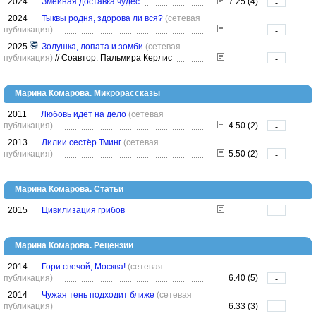
2024
Змеиная доставка чудес
7.25 (4)
-
2024
Тыквы родня, здорова ли вся?
(сетевая
публикация)
-
2025
Золушка, лопата и зомби
(сетевая
публикация)
//
Соавтор: Пальмира Керлис
-
Марина Комарова. Микрорассказы
2011
Любовь идёт на дело
(сетевая
публикация)
4.50 (2)
-
2013
Лилии сестёр Тминг
(сетевая
публикация)
5.50 (2)
-
Марина Комарова. Статьи
2015
Цивилизация грибов
-
Марина Комарова. Рецензии
2014
Гори свечой, Москва!
(сетевая
публикация)
6.40 (5)
-
2014
Чужая тень подходит ближе
(сетевая
публикация)
6.33 (3)
-