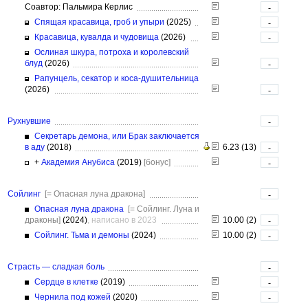
Соавтор: Пальмира Керлис
-
Спящая красавица, гроб и упыри
(2025)
-
Красавица, кувалда и чудовища
(2026)
-
Ослиная шкура, потроха и королевский
блуд
(2026)
-
Рапунцель, секатор и коса-душительница
(2026)
-
Рухнувшие
-
Секретарь демона, или Брак заключается
в аду
(2018)
6.23 (13)
-
+
Академия Анубиса
(2019)
[бонус]
-
Сойлинг
[= Опасная луна дракона]
-
Опасная луна дракона
[= Сойлинг. Луна и
драконы]
(2024)
, написано в 2023
10.00 (2)
-
Cойлинг. Тьма и демоны
(2024)
10.00 (2)
-
Страсть — сладкая боль
-
Сердце в клетке
(2019)
-
Чернила под кожей
(2020)
-