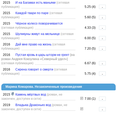
2015
И на Багамах есть маньяки
(сетевая
публикация)
5.25 (4)
-
2015
Каждой твари по паре
(сетевая
публикация)
5.60 (5)
-
2015
Чёрное колесо поворачивается
(сетевая публикация)
4.33 (3)
-
2015
Шуликуны живут на мельнице
(сетевая
публикация)
6.00 (5)
-
2016
Дай мне право на жизнь
(сетевая
публикация)
7.20 (5)
-
2016
Пустая кровь в царь-шторм не греет
[на
роман Андрея Кокоулина «Северный удел»]
(сетевая публикация)
6.67 (6)
-
2016
Сирена говорит о смерти
(сетевая
публикация)
5.75 (4)
-
Марина Комарова. Незаконченные произведения
2015
Камень мёртвых вод
(роман, не
закончен, доступен в сети)
7.00 (1)
-
2019
Владыка Драконьих вод
(роман, не
закончен, доступен в сети)
-