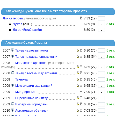
Александр Сухов. Участие в межавторских проектах
Линия героев
//
межавторский цикл
7.33 (12)
-
Чужая
(2011)
6.89 (9)
3 отз.
-
Лагорийский гамбит
8.50 (2)
-
Александр Сухов. Романы
2007
Танец на лезвии ножа
6.80 (76)
5 отз.
-
2007
Танец на раскаленных углях
6.85 (54)
2 отз.
-
2008
Магическое братство
[= Инфернальная
команда]
6.85 (27)
3 отз.
-
2008
Танец с богами и драконами
6.91 (46)
1 отз.
-
2008
Техномаг
6.95 (46)
2 отз.
-
2009
Меж мирами скользящий
6.65 (35)
1 отз.
-
2009
Мир Деревьев
7.00 (7)
1 отз.
-
2009
Обреченные на битву
6.48 (21)
-
2009
Имперский городовой
6.58 (52)
2 отз.
-
2010
Армагеддон объявлен
7.03 (30)
-