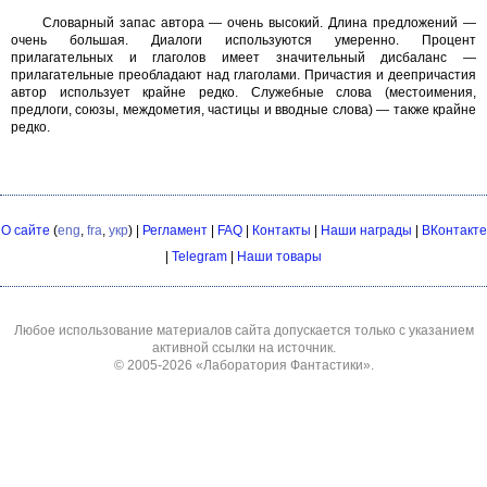
Словарный запас автора — очень высокий. Длина предложений —
очень большая. Диалоги используются умеренно. Процент
прилагательных и глаголов имеет значительный дисбаланс —
прилагательные преобладают над глаголами. Причастия и деепричастия
автор использует крайне редко. Служебные слова (местоимения,
предлоги, союзы, междометия, частицы и вводные слова) — также крайне
редко.
О сайте
(
eng
,
fra
,
укр
) |
Регламент
|
FAQ
|
Контакты
|
Наши награды
|
ВКонтакте
|
Telegram
|
Наши товары
Любое использование материалов сайта допускается только с указанием
активной ссылки на источник.
© 2005-2026
«Лаборатория Фантастики»
.