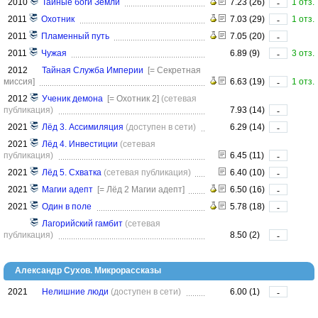
2010
Тайные боги Земли
7.23 (26)
1 отз.
-
2011
Охотник
7.03 (29)
1 отз.
-
2011
Пламенный путь
7.05 (20)
-
2011
Чужая
6.89 (9)
3 отз.
-
2012
Тайная Служба Империи
[= Секретная
миссия]
6.63 (19)
1 отз.
-
2012
Ученик демона
[= Охотник 2]
(сетевая
публикация)
7.93 (14)
-
2021
Лёд 3. Ассимиляция
(доступен в сети)
6.29 (14)
-
2021
Лёд 4. Инвестиции
(сетевая
публикация)
6.45 (11)
-
2021
Лёд 5. Схватка
(сетевая публикация)
6.40 (10)
-
2021
Магии адепт
[= Лёд 2 Магии адепт]
6.50 (16)
-
2021
Один в поле
5.78 (18)
-
Лагорийский гамбит
(сетевая
публикация)
8.50 (2)
-
Александр Сухов. Микрорассказы
2021
Нелишние люди
(доступен в сети)
6.00 (1)
-