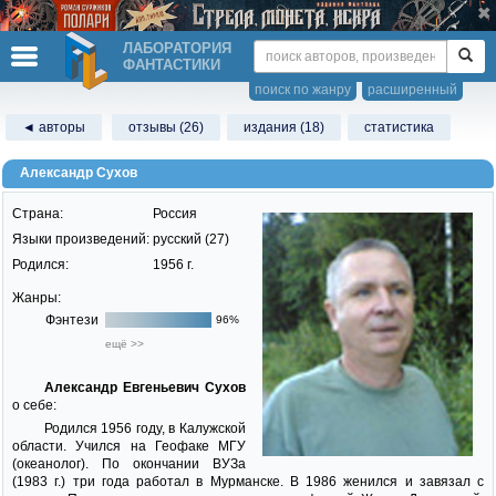
ЛАБОРАТОРИЯ
ФАНТАСТИКИ
поиск по жанру
расширенный
◄ авторы
отзывы (26)
издания (18)
статистика
Александр Сухов
Страна:
Россия
Языки произведений:
русский (27)
Родился:
1956 г.
Жанры:
Фэнтези
96%
ещё >>
Александр Евгеньевич Сухов
о себе:
Родился 1956 году, в Калужской
области. Учился на Геофаке МГУ
(океанолог). По окончании ВУЗа
(1983 г.) три года работал в Мурманске. В 1986 женился и завязал с