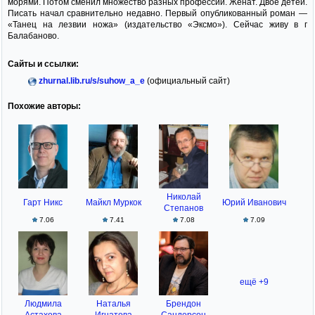
морями. Потом сменил множество разных профессий. Женат. Двое детей.
Писать начал сравнительно недавно. Первый опубликованный роман —
«Танец на лезвии ножа» (издательство «Эксмо»). Сейчас живу в г
Балабаново.
Сайты и ссылки:
zhurnal.lib.ru/s/suhow_a_e
(официальный сайт)
Похожие авторы:
Николай
Гарт Никс
Майкл Муркок
Юрий Иванович
Степанов
7.06
7.41
7.08
7.09
ещё +9
Людмила
Наталья
Брендон