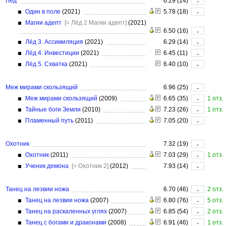
Лёд
6.29 (14)
-
Один в поле
(2021)
5.78 (18)
-
Магии адепт
[= Лёд 2 Магии адепт]
(2021)
6.50 (16)
-
Лёд 3. Ассимиляция
(2021)
6.29 (14)
-
Лёд 4. Инвестиции
(2021)
6.45 (11)
-
Лёд 5. Схватка
(2021)
6.40 (10)
-
Меж мирами скользящий
6.96 (25)
-
Меж мирами скользящий
(2009)
6.65 (35)
1 отз.
-
Тайные боги Земли
(2010)
7.23 (26)
1 отз.
-
Пламенный путь
(2011)
7.05 (20)
-
Охотник
7.32 (19)
-
Охотник
(2011)
7.03 (29)
1 отз.
-
Ученик демона
[= Охотник 2]
(2012)
7.93 (14)
-
Танец на лезвии ножа
6.70 (46)
2 отз.
-
Танец на лезвии ножа
(2007)
6.80 (76)
5 отз.
-
Танец на раскаленных углях
(2007)
6.85 (54)
2 отз.
-
Танец с богами и драконами
(2008)
6.91 (46)
1 отз.
-