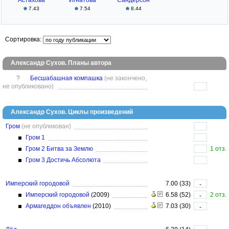
Астахова
Игнатова
Сандерсон
7.43
7.54
8.44
Сортировка:
Александр Сухов. Планы автора
?
Бесшабашная компашка
(не закончено,
не опубликовано)
Александр Сухов. Циклы произведений
Гром
(не опубликован)
Гром 1
Гром 2 Битва за Землю
1 отз.
Гром 3 Достичь Абсолюта
Имперский городовой
7.00 (33)
-
Имперский городовой
(2009)
6.58 (52)
2 отз.
-
Армагеддон объявлен
(2010)
7.03 (30)
-