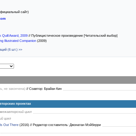
фициальный сайт)
.com
k Quill Award, 2009
//
Публицистическое произведение [Читательский выбор]
ng Illustrated Companion
(2009)
ций (6 шт.) >>
ь, не закончена)
//
Соавтор: Брайан Кин
авторских проектах
межавторский цикл
й цикл
 Is Out There
(2016)
//
Редактор-составитель: Джонатан Мэйберри