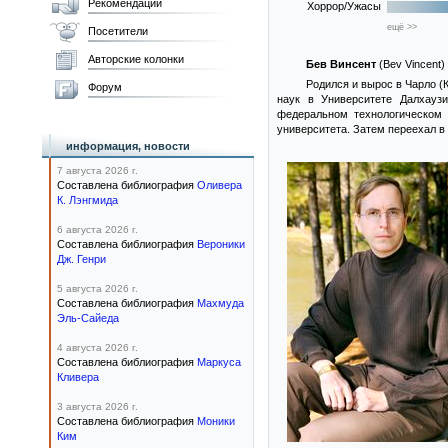
Рекомендации
Хоррор/Ужасы
ещё >>
Посетители
Авторские колонки
Бев Винсент
(Bev Vincent)
Родился и вырос в Чарло (
Форум
наук в Университете Далхаузи
федеральном технологическом 
университета. Затем переехал в 
информация, новости
7 августа 2026 г.
Составлена библиография
Оливера
К. Лэнгмида
6 августа 2026 г.
Составлена библиография
Вероники
Дж. Генри
5 августа 2026 г.
Составлена библиография
Махмуда
Эль-Сайеда
4 августа 2026 г.
Составлена библиография
Маркуса
Кливера
3 августа 2026 г.
Составлена библиография
Моники
Ким