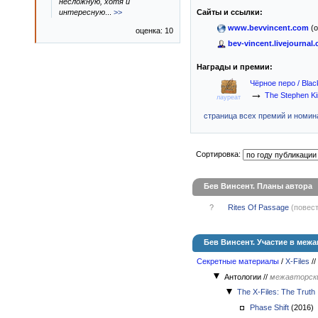
несложную, хотя и
интересную
...
>>
Сайты и ссылки:
www.bevvincent.com
(о
оценка: 10
bev-vincent.livejournal
Награды и премии:
Чёрное перо / Blac
→
The Stephen Ki
лауреат
страница всех премий и номина
Сортировка:
Бев Винсент. Планы автора
?
Rites Of Passage
(повест
Бев Винсент. Участие в меж
Секретные материалы
/
X-Files
//
Антологии
//
межавторски
The X-Files: The Truth
Phase Shift
(2016)