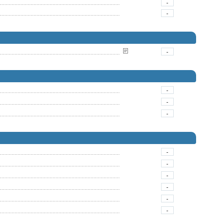
-
-
-
-
-
-
-
-
-
-
-
-