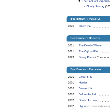
The Book of Extraordi
Bloody Sunday
(20
Бев Винсент. Романы
2026
Ghost Inn
Бев Винсент. Повести
2021
The Dead of Winter
2021
The Ogilvy Affair
2023
Sunny Pines
//
Соавторы: 
Бев Винсент. Рассказы
2001
Ghost Ship
2001
Harder
2002
Answer Me
2002
Before the Fall
2002
Death of a Lover
2002
Dig In
(сетевая публикац