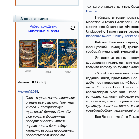
тех, кого он знал в детстве. С
Кристи
.
Публицистические произвед
А вот, например:
Magazine и Texas Gardener. С 2
Робертсон Дэвис
версии своей колонки «Новост
Мятежные ангелы
Unplugged». Также пишет рецен
Blanchard Award
,
Shirley Jackson
Работы Винсента перевед
французский, немецкий, гречес
сербский, испанский, турецкий и
Является активным членом
ассоциации писателей триллер
получил награду за лучшую адап
2020
2014
2012
«Ghost Inn» — новый роман
издание книги, представленно
Рейтинг:
8.19
дебютное произведение «Ghost 
(141)
отеле Gresham Inn в Галвесто
Алексей1965
:
бестселлеров New York Times,
история, которая одновреме
Это - первая часть трилогии,
переносном, так и в прямом см
и этим все сказано. Тот, кто
культуру знаменитостей и пи
читал "Дептфордскую
правдоподобных персонажей и п
трилогию" должны были бы
уже понять фирменный
Бев Винсент живёт в Техасе
робертсоновский прием -
первая часть дает общую
картину, вводит персонажей,
рассказывает вроде бы