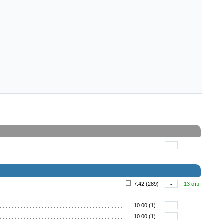
-
7.42 (289)
-
13 отз.
10.00 (1)
-
10.00 (1)
-