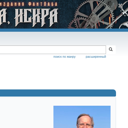
поиск по жанру
расширенный