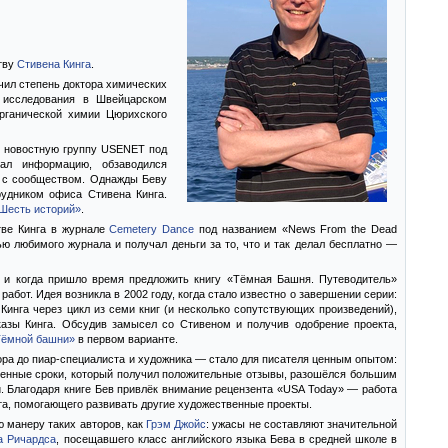
ству
Стивена Кинга
.
учил степень доктора химических
л исследования в Швейцарском
рганической химии Цюрихского
л новостную группу USENET под
ирал информацию, обзаводился
и с сообществом. Однажды Беву
рудником офиса Стивена Кинга.
Шесть историй»
.
тве Кинга в журнале
Cemetery Dance
под названием «News From the Dead
ью любимого журнала и получал деньги за то, что и так делал бесплатно —
, и когда пришло время предложить книгу «Тёмная Башня. Путеводитель»
абот. Идея возникла в 2002 году, когда стало известно о завершении серии:
инга через цикл из семи книг (и несколько сопутствующих произведений),
азы Кинга. Обсудив замысел со Стивеном и получив одобрение проекта,
Тёмной башни»
в первом варианте.
ора до пиар-специалиста и художника — стало для писателя ценным опытом:
вленные сроки, который получил положительные отзывы, разошёлся большим
и. Благодаря книге Бев привлёк внимание рецензента «USA Today» — работа
нта, помогающего развивать другие художественные проекты.
 манеру таких авторов, как
Грэм Джойс
: ужасы не составляют значительной
а Ричардса
, посещавшего класс английского языка Бева в средней школе в