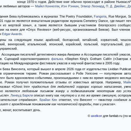
конце 1970-х годов. Действие книг обычно происходит в районе Ньюкасл/
реди любимых авторов —
Майкл Коннелли
,
Иэн Рэнкин
,
Элмор Леонард
,
П. Д. Джеймс
,
Дэ
ения Бева публиковались в журналах The Poetry Foundation,
Fangoria
, Rue Morgue, S
001 года он является внештатным редактором журнала Cemetery Dance, где пишет пе
и из мертвой зоны», а также является бывшим участником блогерского сообществ
зии на книги для «Onyx Reviews» (веб-ресурс, организованный Бевом). Был член
и
Edgar Awards
.
ены на следующие языки: арабский, болгарский, китайский, хорватский, чешски
кий, венгерский, итальянский, японский, корейский, польский, португальский, рус
 украинский.
 Ассоциации писателей детективного жанра Америки и Ассоциации писателей ужасов
ов. Сценарий короткометражного
фильма
«Stephen King’s Gotham Café» («Завтрак 
тацию на Международном фестивале ужасов и научной фантастики в 2005 году.
 Бева Винсента, который вышел в апреле 2026 года от издательства Lividian Publicat
е в ограниченном тираже. Роман рассказывает о Робе Уилсоне — популярном авто
Inn» было вдохновлено событиями, произошедшими с ним во время медового месяца
не. Роман получил положительные отзывы от известных авторов. Например,
Майк
 назвал «Ghost Inn»
«радостью для любителей хоррора: хорошо написанная, умн
нно является любовным письмом жанру и подмигиванием некоторым его усло
ысле
».
Линвуд Баркли
описал книгу как
«жуткую и в то же время смешную, остроу
сательские страдания»
.
Брайан Кин
отметил, что Винсент —
«мастер создания з
ишет с врождённым пониманием как человеческой природы, так и ужасов»
.
, женат, воспитывает дочь.
©
axelkon
для fantlab.ru (по