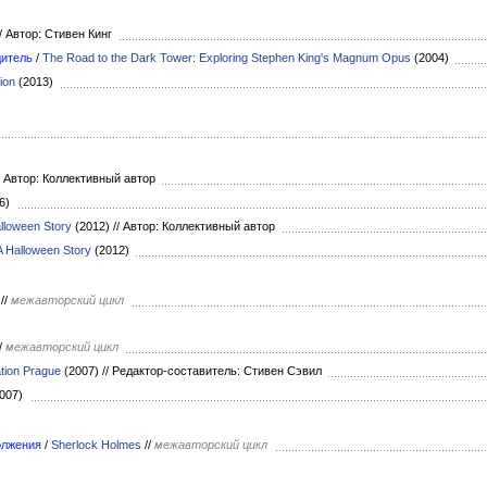
/
Автор: Стивен Кинг
дитель
/
The Road to the Dark Tower: Exploring Stephen King's Magnum Opus
(2004)
ion
(2013)
Автор: Коллективный автор
06)
lloween Story
(2012)
//
Автор: Коллективный автор
 Halloween Story
(2012)
//
межавторский цикл
/
межавторский цикл
ation Prague
(2007)
//
Редактор-составитель: Стивен Сэвил
007)
олжения
/
Sherlock Holmes
//
межавторский цикл