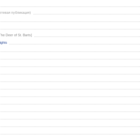
етевая публикация)
The Deer of St. Barts]
ights