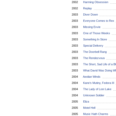
2002
Harming Obsession
2002
Replay
2003
Diver Down
2003
Everyone Comes to Rex
2003
Missing Evvie
2003
One of Those Weeks
2003
Something In Store
2003
Special Delivery
2003
The Doorbell Rang
2003
The Rendezvous
2003
The Short, Sad Life of a 
2003
What David Was Doing Wh
2004
Aeolian Winds
2004
Kane’s Mutiny, Fedora III
2004
The Lady of Lost Lake
2004
Unknown Soldier
2005
Eliza
2005
Motel Hell
2005
Music Hath Charms