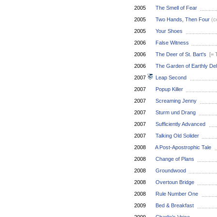
2005
The Smell of Fear
2005
Two Hands, Then Four
(с
2005
Your Shoes
2006
False Witness
2006
The Deer of St. Bart's
[= 
2006
The Garden of Earthly Del
2007
Leap Second
2007
Popup Killer
2007
Screaming Jenny
2007
Sturm und Drang
2007
Sufficiently Advanced
2007
Talking Old Solider
2008
A Post-Apostrophic Tale
2008
Change of Plans
2008
Groundwood
2008
Overtoun Bridge
2008
Rule Number One
2009
Bed & Breakfast