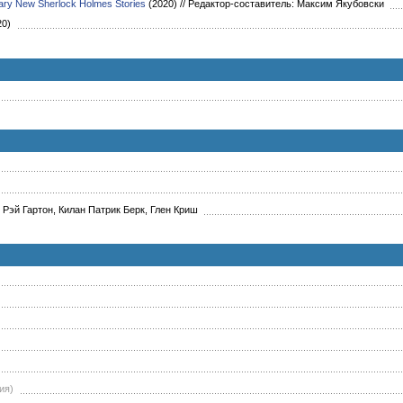
nary New Sherlock Holmes Stories
(2020)
//
Редактор-составитель: Максим Якубовски
20)
Рэй Гартон, Килан Патрик Берк, Глен Криш
ия)