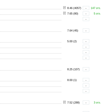
8.46 (4057)
-
147 отз.
7.65 (80)
-
5 отз.
-
7.64 (45)
-
5.00 (2)
-
-
-
-
8.25 (107)
-
8.00 (1)
-
-
-
7.52 (288)
-
3 отз.