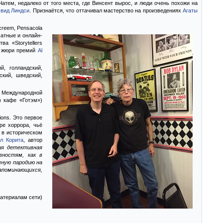
Чатем, недалеко от того места, где Винсент вырос, и люди очень похожи на
вид Линдси
. Признаётся, что оттачивал мастерство на произведениях
Агаты
creem, Pensacola
чатные и онлайн-
а «Storytellers
ом жюри премий
Al
й, голландский,
ский, шведский,
, Международной
в кафе «Готэм»)
ions. Это первое
ре хоррора, чьё
 в историческом
л Корита
, автор
ая детективная
вностям, как в
мную пародию на
апоминающихся,
 материалам сети)