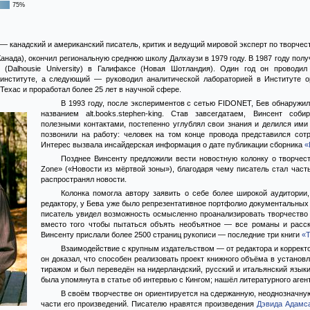
75%
 — канадский и американский писатель, критик и ведущий мировой эксперт по творче
Канада), окончил региональную среднюю школу Далхаузи в 1979 году. В 1987 году пол
 (Dalhousie University) в Галифаксе (Новая Шотландия). Один год он проводи
институте, а следующий — руководил аналитической лабораторией в Институте о
Техас и проработал более 25 лет в научной сфере.
В 1993 году, после экспериментов с сетью FIDONET, Бев обнаружи
названием alt.books.stephen-king. Став завсегдатаем, Винсент соб
полезными контактами, постепенно углублял свои знания и делился им
позвонили на работу: человек на том конце провода представился сот
Интерес вызвала инсайдерская информация о дате публикации сборника
«
Позднее Винсенту предложили вести новостную колонку о творчес
Zone» («Новости из мёртвой зоны»), благодаря чему писатель стал част
распространял новости.
Колонка помогла автору заявить о себе более широкой аудитории
редактору, у Бева уже было репрезентативное портфолио документальных р
писатель увидел возможность осмысленно проанализировать творчество К
вместо того чтобы пытаться объять необъятное — все романы и расск
Винсенту прислали более 2500 страниц рукописи — последние три книги
«
Взаимодействие с крупным издательством — от редактора и коррект
он доказал, что способен реализовать проект книжного объёма в устано
тиражом и был переведён на нидерландский, русский и итальянский язык
была упомянута в статье об интервью с Кингом; нашёл литературного аге
В своём творчестве он ориентируется на сдержанную, неоднозначную
части его произведений. Писателю нравятся произведения
Дэвида Адамс