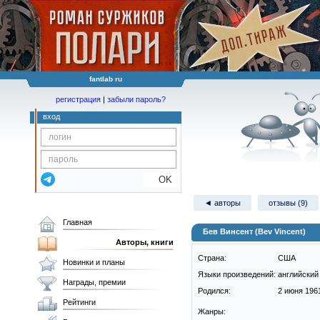
fantlab ru
регистрация
|
забыли пароль?
вход
OK
◄ авторы
отзывы (9)
Главная
Бев Винсент (Bev Vincent)
Авторы, книги
Страна:
США
Новинки и планы
Языки произведений:
английский
Награды, премии
Родился:
2 июня 1961
Рейтинги
Жанры: