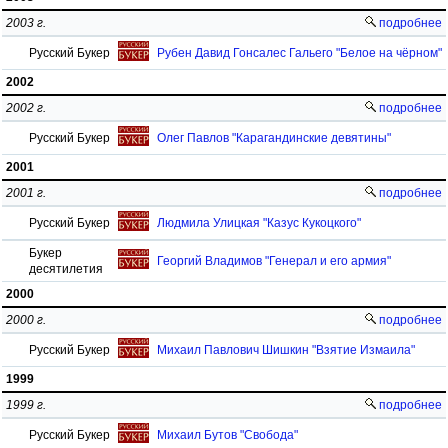
2003 г.
подробнее
Русский Букер
Рубен Давид Гонсалес Гальего "Белое на чёрном"
2002
2002 г.
подробнее
Русский Букер
Олег Павлов "Карагандинские девятины"
2001
2001 г.
подробнее
Русский Букер
Людмила Улицкая "Казус Кукоцкого"
Букер
Георгий Владимов "Генерал и его армия"
десятилетия
2000
2000 г.
подробнее
Русский Букер
Михаил Павлович Шишкин "Взятие Измаила"
1999
1999 г.
подробнее
Русский Букер
Михаил Бутов "Свобода"