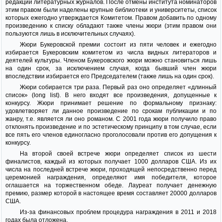
редакции литературных журналов. После отмены института номинаторов
этим правом были наделены крупные библиотеки и университеты, список
которых ежегодно утверждается Комитетом. Правом добавить по одному
произведению к списку обладают также члены жюри (этим правом они
пользуются лишь в исключительных случаях).
Жюри Букеровской премии состоит из пяти человек и ежегодно
избирается Букеровским комитетом из числа видных литераторов и
деятелей культуры. Членом Букеровского жюри можно становиться лишь
на один срок, за исключением случая, когда бывший член жюри
впоследствии избирается его Председателем (также лишь на один срок).
Жюри собирается три раза. Первый раз оно определяет «длинный
список» (long list). В него входят все произведения, допущенные к
конкурсу. Жюри принимает решение по формальному признаку:
удовлетворяет ли данное произведение по срокам публикации и по
жанру, т.е. является ли оно романом. С 2001 года жюри получило право
отклонять произведение и по эстетическому принципу в том случае, если
все пять его членов единогласно проголосовали против его допущения к
конкурсу.
На второй своей встрече жюри определяет список из шести
финалистов, каждый из которых получает 1000 долларов США. Из их
числа на последней встрече жюри, проходящей непосредственно перед
церемонией награждения, определяют имя победителя, которое
оглашается на торжественном обеде. Лауреат получает денежную
премию, размер которой в настоящее время составляет 20000 долларов
США.
Из-за финансовых проблем процедура награждения в 2011 и 2018
годах была отложена.