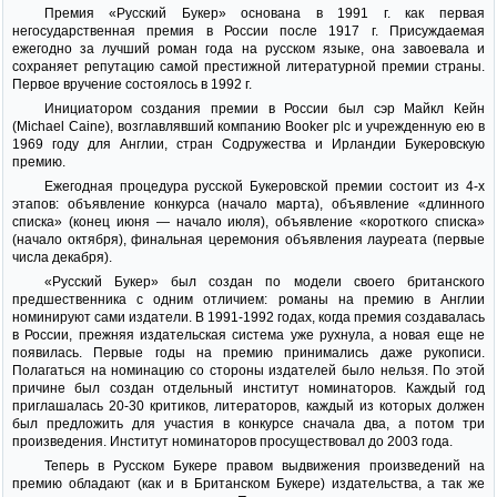
Премия «Русский Букер» основана в 1991 г. как первая
негосударственная премия в России после 1917 г. Присуждаемая
ежегодно за лучший роман года на русском языке, она завоевала и
сохраняет репутацию самой престижной литературной премии страны.
Первое вручение состоялось в 1992 г.
Инициатором создания премии в России был сэр Майкл Кейн
(Michael Caine), возглавлявший компанию Booker plc и учрежденную ею в
1969 году для Англии, стран Содружества и Ирландии Букеровскую
премию.
Ежегодная процедура русской Букеровской премии состоит из 4-х
этапов: объявление конкурса (начало марта), объявление «длинного
списка» (конец июня — начало июля), объявление «короткого списка»
(начало октября), финальная церемония объявления лауреата (первые
числа декабря).
«Русский Букер» был создан по модели своего британского
предшественника с одним отличием: романы на премию в Англии
номинируют сами издатели. В 1991-1992 годах, когда премия создавалась
в России, прежняя издательская система уже рухнула, а новая еще не
появилась. Первые годы на премию принимались даже рукописи.
Полагаться на номинацию со стороны издателей было нельзя. По этой
причине был создан отдельный институт номинаторов. Каждый год
приглашалась 20-30 критиков, литераторов, каждый из которых должен
был предложить для участия в конкурсе сначала два, а потом три
произведения. Институт номинаторов просуществовал до 2003 года.
Теперь в Русском Букере правом выдвижения произведений на
премию обладают (как и в Британском Букере) издательства, а так же