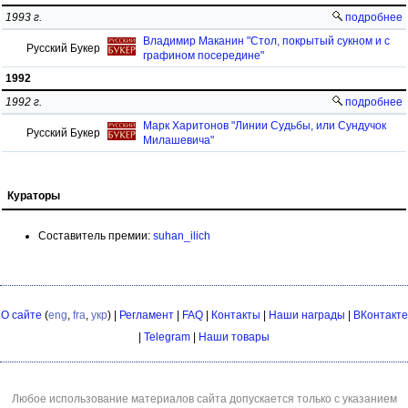
1993 г.
подробнее
Владимир Маканин "Стол, покрытый сукном и с
Русский Букер
графином посередине"
1992
1992 г.
подробнее
Марк Харитонов "Линии Судьбы, или Сундучок
Русский Букер
Милашевича"
Кураторы
Составитель премии:
suhan_ilich
О сайте
(
eng
,
fra
,
укр
) |
Регламент
|
FAQ
|
Контакты
|
Наши награды
|
ВКонтакте
|
Telegram
|
Наши товары
Любое использование материалов сайта допускается только с указанием