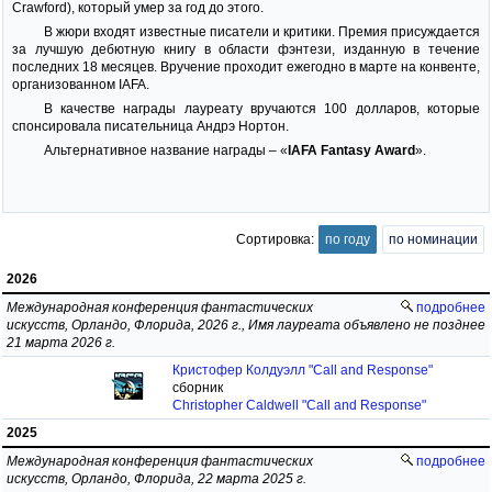
Crawford), который умер за год до этого.
В жюри входят известные писатели и критики. Премия присуждается
за лучшую дебютную книгу в области фэнтези, изданную в течение
последних 18 месяцев. Вручение проходит ежегодно в марте на конвенте,
организованном IAFA.
В качестве награды лауреату вручаются 100 долларов, которые
спонсировала писательница Андрэ Нортон.
Альтернативное название награды – «
IAFA Fantasy Award
».
Сортировка:
по году
по номинации
2026
Международная конференция фантастических
подробнее
искусств, Орландо, Флорида, 2026 г., Имя лауреата объявлено не позднее
21 марта 2026 г.
Кристофер Колдуэлл "Call and Response"
сборник
Christopher Caldwell "Call and Response"
2025
Международная конференция фантастических
подробнее
искусств, Орландо, Флорида, 22 марта 2025 г.