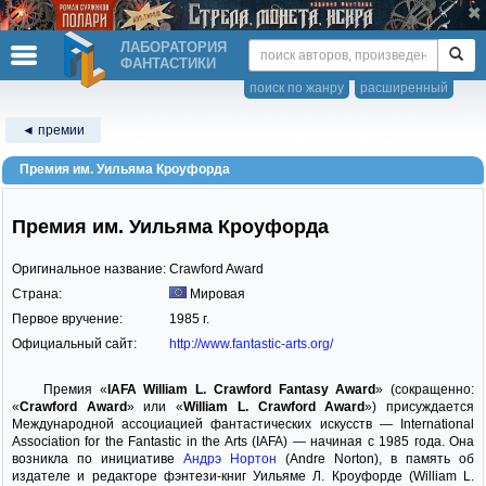
ЛАБОРАТОРИЯ
ФАНТАСТИКИ
поиск по жанру
расширенный
◄ премии
Премия им. Уильяма Кроуфорда
Премия им. Уильяма Кроуфорда
Оригинальное название:
Crawford Award
Страна:
Мировая
Первое вручение:
1985 г.
Официальный сайт:
http://www.fantastic-arts.org/
Премия «
IAFA William L. Crawford Fantasy Award
» (сокращенно:
«
Crawford Award
» или «
William L. Crawford Award
») присуждается
Международной ассоциацией фантастических искусств — International
Association for the Fantastic in the Arts (IAFA) — начиная с 1985 года. Она
возникла по инициативе
Андрэ Нортон
(Andre Norton), в память об
издателе и редакторе фэнтези-книг Уильяме Л. Кроуфорде (William L.