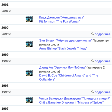
2001
2001 г.
Кидж Джонсон "Женщина-лиса"
Kij Johnson "The Fox Woman"
2000
2000 г.
подробнее
Энн Бишоп "Чёрные драгоценности"
Первые три
романа цикла
Anne Bishop "Black Jewels Trilogy"
1999
1999 г.
подробнее
Дэвид Коу "Хроники Лон-Тобина"
(за первые 2
романа цикла)
David B. Coe "Children of Amarid" and "The
Outlanders"
1998
1998 г.
подробнее
Читра Банерджи Дивакаруни "Принцесса специй"
Chitra Banerjee Divakaruni "Mistress of Spices"
1997