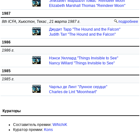
Элизабет Маршалл Томас "Reindeer Moon"
Elizabeth Marshall Thomas "Reindeer Moon"
1987
8th ICFA, Хьюстон, Техас , 21 марта 1987 г.
подробнее
Джудит Тарр "The Hound and the Falcon"
Judith Tarr "The Hound and the Falcon"
1986
1986 г.
Нэнси Уиллард "Things Invisible to See"
Nancy Willard "Things Invisible to See"
1985
1985 г.
Чарльз де Линт "Лунное сердце"
Charles de Lint "Moonheart"
Кураторы
Составитель премии:
WiNchiK
Куратор премии:
Kons