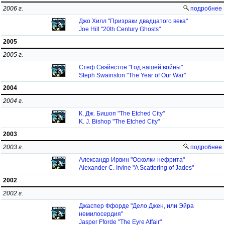
2006 г.
подробнее
Джо Хилл "Призраки двадцатого века"
Joe Hill "20th Century Ghosts"
2005
2005 г.
Стеф Свэйнстон "Год нашей войны"
Steph Swainston "The Year of Our War"
2004
2004 г.
К. Дж. Бишоп "The Etched City"
K. J. Bishop "The Etched City"
2003
2003 г.
подробнее
Александр Ирвин "Осколки нефрита"
Alexander C. Irvine "A Scattering of Jades"
2002
2002 г.
Джаспер Ффорде "Дело Джен, или Эйра
немилосердия"
Jasper Fforde "The Eyre Affair"