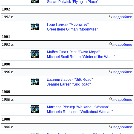
Susan Palwick "Flying in Place"
1992
1992 г.
подробнее
Грир Гилман "Moonwise"
Greer Ilene Gilman "Moonwise"
1991
1991 г.
подробнее
Майкл Скотт Роэн "Зима Мира"
Michael Scott Rohan "Winter of the World"
1990
1990 г.
подробнее
Джинни Ларсен "Silk Road"
Jeanne Larsen "Silk Road"
1989
1989 г.
подробнее
Микаэла Рёснер "Walkabout Woman"
Michaela Roessner "Walkabout Woman"
1988
1988 г.
подробнее