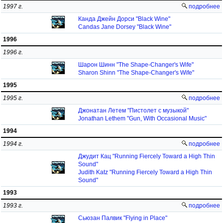
1997 г.
подробнее
Канда Джейн Дорси "Black Wine"
Candas Jane Dorsey "Black Wine"
1996
1996 г.
Шарон Шинн "The Shape-Changer's Wife"
Sharon Shinn "The Shape-Changer's Wife"
1995
1995 г.
подробнее
Джонатан Летем "Пистолет с музыкой"
Jonathan Lethem "Gun, With Occasional Music"
1994
1994 г.
подробнее
Джудит Кац "Running Fiercely Toward a High Thin
Sound"
Judith Katz "Running Fiercely Toward a High Thin
Sound"
1993
1993 г.
подробнее
Сьюзан Палвик "Flying in Place"