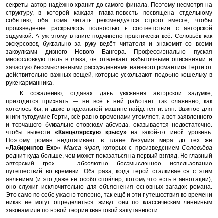
секреты автор надёжно хранит до самого финала. Поэтому несмотря на
структуру, в которой каждая глава-повесть посвящена отдельному
событию, оба тома читать рекомендуется строго вместе, чтобы
произведение раскрылось полностью в соответствии с авторской
задумкой. А уж этому в книге подчинено практически всё. Соловьёв как
экскурсовод буквально за руку ведёт читателя и знакомит со всеми
закоулками дивного Нового Бангора. Профессионально пуская
многословную пыль в глаза, он отвлекает избыточными описаниями и
зачастую бессмысленными рассуждениями наивного романтика Герти от
действительно важных вещей, которые ускользают подобно кошельку в
руке карманника.
К сожалению, отдавая дань уважения авторской задумке,
приходится признать — не всё в ней работает так слаженно, как
хотелось бы, и даже в идеальной машине найдётся изъян. Важное для
книги тугодумие Герти, всё равно временами утомляет, а вот заявленного
и торчащего буквально отовсюду абсурда, оказывается недостаточно,
чтобы вывести
«Канцелярскую крысу»
на какой-то иной уровень.
Поэтому роман недотягивает в плане безумия мира до тех же
«Лабиринтов Ехо»
Макса Фрая
, которых с произведением
Соловьёва
роднит куда больше, чем может показаться на первый взгляд. Но главный
авторский грех — абсолютно бессмысленное использование
путешествий во времени. Оба раза, когда герой сталкивается с этим
явлением (и это даже не особо спойлер, потому что есть в аннотации),
оно служит исключительно для объяснения основных загадок романа.
Это само по себе ужасно топорно, так ещё и эти путешествия во времени
никак не могут определиться: живут они по классическим линейным
законам или по новой теории квантовой запутанности.