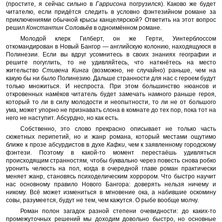
(простите, я сейчас сильно в
Гаррисона
погрузился). Каково же будет
читателю, если придётся следить в условно фэнтезийном романе за
приключениями обычной крысы канцелярской? Ответить на этот вопрос
решил
Константин Соловьёв
в одноимённом романе.
Молодой клерк Гилберт, он же Герти, Уинтерблоссом
откомандирован в Новый Бангор — английскую колонию, находящуюся в
Полинезии. Если вы вдруг усомнитесь в своих знаниях географии и
решите погуглить, то не удивляйтесь, что наткнётесь на место
жительство
Стивена Кинга
(возможно, не случайно) раньше, чем на
какую бы ни было Полинезию. Дальше странности для нас с героем будут
только множиться. И неспроста. При этом большинство нюансов и
откровенных намёков читатель будет замечать намного раньше героя,
который то ли в силу молодости и неопытности, то ли не от большого
ума, может упорно не признавать слона в комнате до тех пор, пока тот на
него не наступит. Абсурдно, но как есть.
Собственно, это слово прекрасно описывает не только часть
сюжетных перипетий, но и жанр романа, который местами ощутимо
ближе к прозе абсурдистов в духе
Кафки
, чем к заявленному городскому
фэнтези. Поэтому в какой-то момент перестаёшь удивляться
происходящим странностям, чтобы буквально через повесть снова робко
уронить челюсть на пол, когда в очередной главе роман практически
меняет жанр, становясь психоделическим хоррором. Что быстро научит
нас основному правило Нового Бангора: доверять нельзя ничему и
никому. Всё может измениться в мгновение ока, а набившие оскомину
совы, разумеется, будут не тем, чем кажутся. О рыбе вообще молчу.
Роман полон загадок разной степени очевидности: до каких-то
промежуточных решений мы доходим довольно быстро, но основные