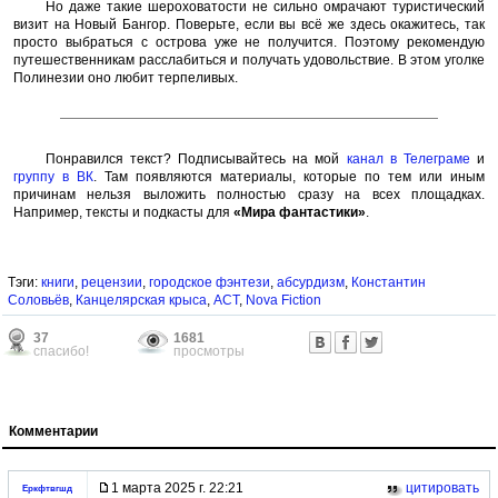
Но даже такие шероховатости не сильно омрачают туристический
визит на Новый Бангор. Поверьте, если вы всё же здесь окажитесь, так
просто выбраться с острова уже не получится. Поэтому рекомендую
путешественникам расслабиться и получать удовольствие. В этом уголке
Полинезии оно любит терпеливых.
Понравился текст? Подписывайтесь на мой
канал в Телеграме
и
группу в ВК
. Там появляются материалы, которые по тем или иным
причинам нельзя выложить полностью сразу на всех площадках.
Например, тексты и подкасты для
«Мира фантастики»
.
Тэги:
книги
,
рецензии
,
городское фэнтези
,
абсурдизм
,
Константин
Соловьёв
,
Канцелярская крыса
,
АСТ
,
Nova Fiction
37
1681
спасибо!
просмотры
Комментарии
1 марта 2025 г. 22:21
цитировать
Еркфтвгшд