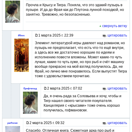
Прочла и Крысу и Тигра. Поняла, что это эдакий пузырь в
пузыре. И да до Фрая как до Плутона лунной походкой, но
занятно. Тревожно, но безопасненько.
свернуть ветку
1 марта 2025 г. 22:39
цитировать
iRbos
Элемент литературой игры давлеет над романом, но
пузырь не предполагает, что есть что-то ещё внутри,
а здесь все же достаточно хорошие по идеям и
исполнению повести вложены. Может какие-то чуть
лучше, какие-то чуть хуже, но про рыб и счёт машину
вообще прекрасно на мой взгляд получилось. Да, не
Фрай, но лично мне понравилось. Если выпустят Тигра
тоже с удовольствием прочитаю.
2 марта 2025 г. 07:02
цитировать
Еркфтвгшд
Да, я очень рада за Соловьева и хочу, чтобы и
Тигр нашел своего читателя-покупателя.
Канцелярия с «крысами» тоже очень хорошо
получилась, гофмановски.
2 марта 2025 г. 09:32
цитировать
perftoran
Спасибо. Отличная книга. Сюжетная арка про рыб и