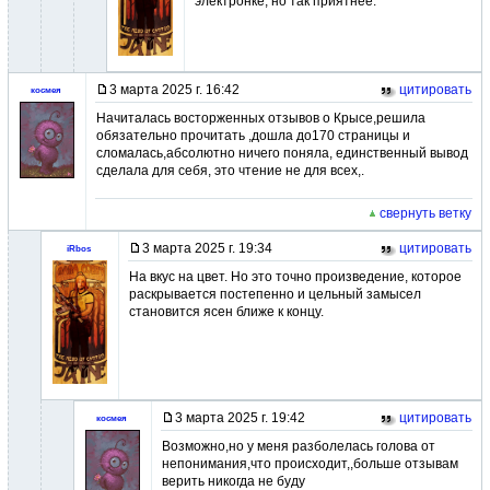
электронке, но так приятнее.
3 марта 2025 г. 16:42
цитировать
космея
Начиталась восторженных отзывов о Крысе,решила
обязательно прочитать ,дошла до170 страницы и
сломалась,абсолютно ничего поняла, единственный вывод
сделала для себя, это чтение не для всех,.
свернуть ветку
3 марта 2025 г. 19:34
цитировать
iRbos
На вкус на цвет. Но это точно произведение, которое
раскрывается постепенно и цельный замысел
становится ясен ближе к концу.
3 марта 2025 г. 19:42
цитировать
космея
Возможно,но у меня разболелась голова от
непонимания,что происходит,,больше отзывам
верить никогда не буду