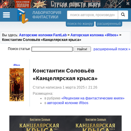
ЛАБОРАТОРИЯ
ФАНТАСТИКИ
поиск по жанру
расширенный
Вы здесь:
Авторские колонки FantLab
>
Авторская колонка «iRbos»
>
Константин Соловьёв «Канцелярская крыса»
Поиск статьи:
расширенный поиск »
iRbos
Константин Соловьёв
«Канцелярская крыса»
Статья написана 1 марта 2025 г. 21:26
Размещена:
в рубрике
«Рецензии на фантастические книги»
в
авторской колонке iRbos