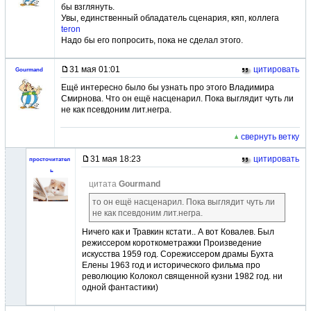
бы взглянуть.
Увы, единственный обладатель сценария, кяп, коллега
teron
Надо бы его попросить, пока не сделал этого.
31 мая 01:01
цитировать
Gourmand
Ещё интересно было бы узнать про этого Владимира
Смирнова. Что он ещё насценарил. Пока выглядит чуть ли
не как псевдоним лит.негра.
свернуть ветку
31 мая 18:23
цитировать
просточитател
ь
цитата
Gourmand
то он ещё насценарил. Пока выглядит чуть ли
не как псевдоним лит.негра.
Ничего как и Травкин кстати.. А вот Ковалев. Был
режиссером короткометражки Произведение
искусства 1959 год. Сорежиссером драмы Бухта
Елены 1963 год и исторического фильма про
революцию Колокол священной кузни 1982 год. ни
одной фантастики)