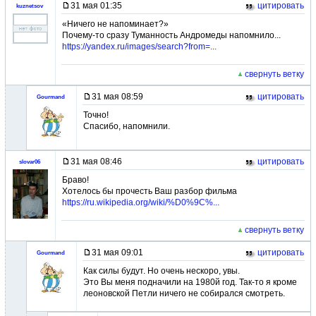
31 мая 01:35
цитировать
kuznetsov
«Ничего не напоминает?»
Почему-то сразу Туманность Андромеды напомнило...
https://yandex.ru/images/search?from=...
свернуть ветку
31 мая 08:59
цитировать
Gourmand
Точно!
Спасибо, напомнили.
31 мая 08:46
цитировать
slovar06
Браво!
Хотелось бы прочесть Ваш разбор фильма
https://ru.wikipedia.org/wiki/%D0%9C%...
свернуть ветку
31 мая 09:01
цитировать
Gourmand
Как силы будут. Но очень нескоро, увы.
Это Вы меня подначили на 1980й год. Так-то я кроме
леоновской Петли ничего не собирался смотреть.