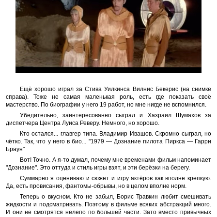
Ещё хорошо играл за Стива Уилкинса Вилнис Бекерис (на снимке
справа). Тоже не самая маленькая роль, есть где показать своё
мастерство. По биографии у него 19 работ, но мне нигде не вспомнился.
Убедительно, заинтересованно сыграл и Хазраил Шумахов за
диспетчера Центра Луиса Реверу. Немного, но хорошо.
Кто остался... главгер типа. Владимир Ивашов. Скромно сыграл, но
чётко. Так, что у него в био... "1979 — Дознание пилота Пиркса — Гарри
Браун"
Вот! Точно. А я-то думал, почему мне временами фильм напоминает
"Дознание". Это оттуда и стиль игры взят, и эти берёзки на берегу.
Суммарно я оцениваю и сюжет и игру актёров как вполне крепкую.
Да, есть провисания, фантомы-обрывы, но в целом вполне норм.
Теперь о вкусном. Кто не забыл, Борис Травкин любит смешивать
жидкости и подсматривать. Поэтому в фильме всяких абстракций много.
И они не смотрятся нелепо по большей части. Зато вместо привычных