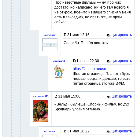
Про известные фильмы — ну, про них
достаточно написано, ничего там нового я
не открою. Кое-что из вашего списка у меня
есть в закладках, но опять же, не прям
сейчас.
31 мая 12:15
цитировать
kuznetsov
Спасибо. Пошёл листать.
1 июня 22:30
цитировать
Gourmand
https://fantlab.ru/use...
Шестая страница. Планета бурь
-первая рецка, и дальше, то есть
пятая страница это уже ЭФМ.
31 мая 15:06
цитировать
Karnosaur123
«Вельд» был еще. Спорный фильм, но дух
Брэдбери уловил отлично.
31 мая 18:22
цитировать
kuznetsov