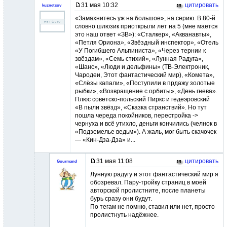
31 мая 10:32
цитировать
kuznetsov
«Замахнитесь уж на большое», на серию. В 80-й
словно шлюзик приоткрыли лет на 5 (мне мается
это наш ответ «ЗВ»): «Сталкер», «Акванавты»,
«Петля Ориона», «Звёздный инспектор», «Отель
«У Погибшего Альпиниста», «Через тернии к
звёздам», «Семь стихий», «Лунная Радуга»,
«Шанс», «Люди и дельфины» (ТВ-Электроник,
Чародеи, Этот фантастический мир), «Комета»,
«Слёзы капали», «Поступили в прдажу золотые
рыбки», «Возвращение с орбиты», «День гнева».
Плюс советско-польский Пиркс и гедеэровский
«В пыли звёзд», «Сказка странствий». Но тут
пошла череда покойников, перестройка ->
чернуха и всё утихло, деньги кончились (челнок в
«Подземелье ведьм»). А жаль, мог быть скачочек
— «Кин-Дза-Дза» и...
31 мая 11:08
цитировать
Gourmand
Лунную радугу и этот фантастический мир я
обозревал. Пару-тройку страниц в моей
авторской пролистните, после планеты
бурь сразу они будут.
По тегам не помню, ставил или нет, просто
пролистнуть надёжнее.