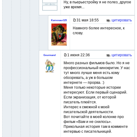
Ну, в пьерьестройку я не полез, другое
уже время...
31 мая 18:55
цитировать
Karnosaur123
Намного более интересное, к
слову.
1 июня 22:36
цитировать
Gourmand
Много разных фильмов было. Но я не
профессиональный кинокритик. У нас
тут много лучше меня есть кому
обозревать, а уж в большом
интернете — прорва. :)
Меня только некоторые истории
интересуют. Если первый сценарий.
Если экранизация, от которой
писатель плюётся.
Интерес к смежной к моей
писательской деятельности.
Вот почитайте в моей колонке про
фильм «Вам и не снилось».
Прикольная история там в комменте
интервью с писательницей.