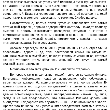
обязан показать серьёзную угрозу всей планете, а тут высунулась какая-
то пукалка и тут же погибла. Было бы их десять — двадцать, угрожали бы
они хотя бы всем земным кораблям и всем базам, но нет, случай
единственный. Была бы корпорация внеземная, а её президент-злодей
недостижим для земного правосудия, но тоже нет. Слабое начало.
Соответственно, против такой "угрозы" отправляют тот самый
патрульный корабль, первым подвергшийся обстрелу. Находят планету,
смотрят с орбиты, высаживают разведчика, вступают в контакт с
работниками корпорации. Довольно быстро выясняется, что корпоратам
нужен именно патрульный корабль, потому что у корабля та самая
платановая защита. Вот и весь сюжет.
Давайте переведём это в наши будни. Машину ГАИ обстреляли на
просёлочной дороге и да, таки расстреляли семью на жигулёнке.
Гаишники мчатся в глухой лес, находят хижину самогонщиков, которые
всё это устроили, чтобы завладеть машиной ГАИ. Нууу... не самый
сильный сюжет, извините.
Можно его как-то вытянуть? Да. И сценаристы старались.
Во-первых, как я писал выше, злодей прячется до самого финала.
Во-вторых, информация подаётся дозировано, идёт обсуждение,
выдвигаются догадки, большинство ложные — всё, как мы любим. В-
третьих (хотя я этот ход считаю дешёвкой), в фильм вставлены куски
воспоминаний об этом случае, где главный герой как бы комментирует те,
давние события-действия, делая неопределённые намёки. Ну, типа,
"тогда я не мог предположить, что замечание Иванова дорого нам
обойдётся". Как дорого? что случится? — не, не припоминается что-то.
Просто "это привело нас к ужасающим последствиям, память о которых