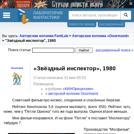
ЛАБОРАТОРИЯ
ФАНТАСТИКИ
поиск по жанру
расширенный
Вы здесь:
Авторские колонки FantLab
>
Авторская колонка «Gourmand»
> "Звёздный инспектор", 1980
Поиск статьи:
расширенный поиск »
«Звёздный инспектор», 1980
Gourmand
Статья написана 31 мая 00:53
Размещена:
в рубрике
«КИНОрецензии»
в
авторской колонке Gourmand
Советский фильм про космос, злодеяния и спасённые берёзки.
Рейтинг Кинопоиска 5,6 (оценок маловато, всего 656). Рейтинг чуть
ниже, чем у "Петли Ориона" того же года выпуска. Оценок втрое меньше.
Мне фильм понравился. И на фоне "Петли" я поставил "Инспектору"
твёрдую 7.
Производство "Мосфильм",