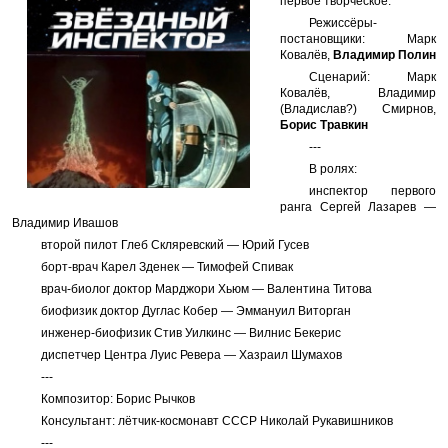
первое творческое.
Режиссёры-
постановщики: Марк
Ковалёв,
Владимир Полин
Сценарий: Марк
Ковалёв, Владимир
(Владислав?) Смирнов,
Борис Травкин
---
В ролях:
инспектор первого
ранга Сергей Лазарев —
Владимир Ивашов
второй пилот Глеб Скляревский — Юрий Гусев
борт-врач Карел Зденек — Тимофей Спивак
врач-биолог доктор Марджори Хьюм — Валентина Титова
биофизик доктор Дуглас Кобер — Эммануил Виторган
инженер-биофизик Стив Уилкинс — Вилнис Бекерис
диспетчер Центра Луис Ревера — Хазраил Шумахов
---
Композитор: Борис Рычков
Консультант: лётчик-космонавт СССР Николай Рукавишников
---