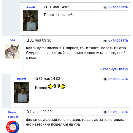
31 мая 14:02
цитировать
slovar06
Понятно, спасибо!
31 мая 09:30
цитировать
SAG
Как вижу фамилию В. Смирнов, так и тянет назвать Виктор
Смирнов — известный сценарист и совсем мало сведений
о нем.
свернуть ветку
31 мая 14:03
цитировать
slovar06
И меня
1 июня 20:30
цитировать
Вадим
Вадимов
фильм ерундовый,конечно,жаль тогда,в детстве не увидел
его,наверняка пошёл бы на ура