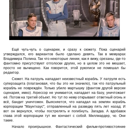
Ещё чуть-чуть о сценарии, и сразу к сюжету. Пока сценарий
утверждался, его вариантов было сделано девять. Так в мемуарах
Владимира Полина. Так что некоторые линии, как я вижу, срезаны, где-то
фантомно присутствуют отголоски других, но в целом это не мешает,
просто не вычищено. Как говорится, этой рукописи не помешал бы
редактор.
Сюжет. На патруль нападает неизвестный корабль. У патруля есть
суперзащита (платановая, что бы это ни значило), так что патрульный
корабль не повреждён. Только убило мартышку (фантом другой версии
сценария, имхо). Агрессор не унимается, нападает на базу, уничтожает
её. Потом на третий объект. Но тут по нему открывают ответный огонь и
всё, бандит уничтожен. Выясняется, что нападал на землян корабль
корпорации "Маунтхаус", отправленный на разведку пять лет назад. И
вот он вернулся, чтобы пострелять и погибнуть. Загадка. А вдобавок
глава этой корпорации тут же кончает с собой. Миллиардер, чо. Они
такие.
Начало проигрышное. Фантастический фильм-противостояние