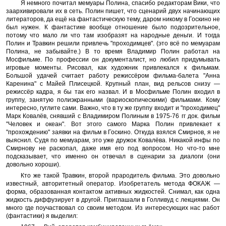
Я немного почитал мемуары Полина, спасибо редакторам Вики, что
заархивировали их в сеть. Полин пишет, что сценарий двух начинающих
литераторов, да ещё на фантастическую тему, даром никому в Госкино не
был нужен. К фантастике вообще отношение было подозрительное,
потому что мало ли что там изобразят на народные деньги. И тогда
Полин и Травкин решили привлечь "проходимцев". (это всё по мемуарам
Полина, не забывайте.) В то время Владимир Полин работал на
Мосфильме. По профессии он документалист, но любил придумывать
игровые моменты. Рисовал, как художник привлекался к фильмам.
Большой удачей считает работу режиссёром фильма-балета "Анна
Каренина" с Майей Плисецкой. Крупный план, вид рельсов снизу —
режиссёр кадра, я бы так его назвал. И в Мосфильме Полин входил в
группу, занятую полиэкранными (вариоскопическими) фильмами. Кому
интересно, гуглите сами. Важно, что в ту же группу входит и "проходимец"
Марк Ковалёв, снявший с Владимиром Полиным в 1975-76 гг док. фильм
"Человек и океан". Вот этого самого Марка Полин привлекает к
"прохождению" заявки на фильм в Госкино. Откуда взялся Смирнов, я не
выяснил. Судя по мемуарам, это уже дружок Ковалёва. Никакой инфы по
Смирнову не раскопал, даже имя его под вопросом. Но что-то мне
подсказывает, что именно он отвечал в сценарии за диалоги (они
довольно хороши).
Кто же такой Травкин, второй прародитель фильма. Это довольно
известный, авторитетный оператор. Изобретатель метода ФОКАЖ —
форма, образованная контактом активных жидкостей. Снимал, как одна
жидкость диффузирует в другой. Приглашали в Голливуд с лекциями. Он
много где поучаствовал со своим методом. Из интересующих нас работ
(фантастики) я выделил: