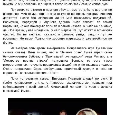
не сотрётся до конца моих дней". Ага, уже стёрлась, чувак, раз ты толком
ничего не объясняешь. В общем, я такое не люблю и сам не использую.
При этом, хоть сюжет я немного обругал, смотреть было достаточно
интересно. Живые диалоги, не самые тупые повороты истории, интрига
держится. Разве что любовная линия мне показалась надуманной.
Возможно, Марджори и Зденека должна была связать та самая
мартышка, но она почему-то погибла в самом начале. А было бы забавно,
да. Оба врача, у неё младенцы, у него мартышка. Тут может и вспыхнуть
чувство. Но не так, как показано в фильме: увидел лицо и тут же
воспылал. Не верю! Только что хоронил мартышку и уже влюбился по
фотке.
Из актёров этих двоих вычёркиваю. Понравилась игра Гусева (на
снимке слева). Вики пишет, что в "Вечном зове" Гусев играл сына
белополковника Зубова, в "Пропавшей экспедиции" отца Митьки, а в
"Лекарстве против страха" натурщика Бориса, то есть таких
второстепенных не очень правильных людей, но и не главных злодеев.
Очень понравился. Здесь актёру дали приличный кусок, и он вполне
справился, насколько позволял текст.
Понятно, отлично сыграл Виторган. Главный злодей по сути. В
своём узнаваемом стиле, с напором, вкрадчивостью, нависая над
собеседником и всей сценой. Финальный монолог на уровне лучших
спектаклей. Имхо.