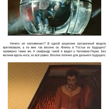
Ничего не напоминает? В одной рецензии прозрачный модуль
критиковали, а по мне так вполне ок. Флипы в "Гостье из будущего"
примерно такие же. А скафандр такой я видел у Человека-Паука. Без
молнии вдоль носа, но всё равно. Вполне логично для дальнего будущего.