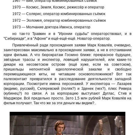
1967 — Вий, оператор комбинированных съёмок
1970 — Космос, Земля, Космос, режиссёр и оператор
1972 — Солярис, оператор комбинированных съёмок
1972 — Эоломея, оператор комбинированных съёмок
1973 — Молчание доктора Ивенса, оператор
но так-то Травкин и в "Иронии судьбы" операторствовал, и в
"Сибириаде", и в "Афоне" и ещё-ещё-ещё. Новатор-оператор.
Привлечённый ради прохождения заявки Марк Ковалёв, очевидно,
заинтересован максимально в прохождении заявки, а не в отстаивании
идеи фильма. А что бюрократам Госкино ближе: прекрасное будущее,
звёздные трассы и инспектор, ловящий нарушителей, или какие-то
дикари на несоветском острове (ещё хуже, если на советском),
пришельцы непонятной идеологической закалки и свободно
перемещающиеся киты, не читавшие основоположников? Вот так
палеоконтакт превратился в расследование деятельности западной
корпорации. Посмотрите имена персонажей. У инспектора — Лазарев
(видимо, русский), Скляревский (поляк?) и Зденек (чех?), плюс Ривера
(кубинец?) по связи. А за корпорацию выступают Дуглас, Стив и
Марджори. Всё предельно просто. Зато 1,5 млн рублей Марк Ковалёв на
фильм получает. Так что же за эти деньги мы видим?..