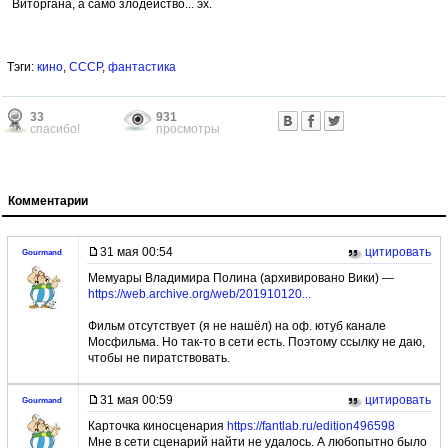
Виторгана, а само злодейство... эх.
Тэги:
кино
,
СССР
,
фантастика
33
931
спасибо!
просмотры
Комментарии
31 мая 00:54
цитировать
Gourmand
Мемуары Владимира Полина (архивировано Вики) —
https://web.archive.org/web/201910120...
Фильм отсутствует (я не нашёл) на оф. ютуб канале
Мосфильма. Но так-то в сети есть. Поэтому ссылку не даю,
чтобы не пиратствовать.
31 мая 00:59
цитировать
Gourmand
Карточка киносценария
https://fantlab.ru/edition496598
Мне в сети сценарий найти не удалось. А любопытно было