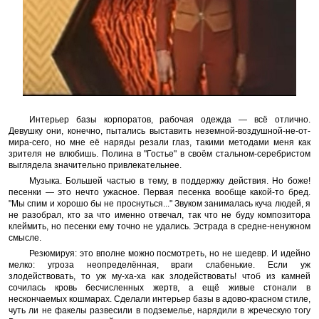
Интерьер базы корпоратов, рабочая одежда — всё отлично.
Девушку они, конечно, пытались выставить неземной-воздушной-не-от-
мира-сего, но мне её наряды резали глаз, такими методами меня как
зрителя не влюбишь. Полина в "Гостье" в своём стальном-серебристом
выглядела значительно привлекательнее.
Музыка. Большей частью в тему, в поддержку действия. Но боже!
песенки — это нечто ужасное. Первая песенка вообще какой-то бред.
"Мы спим и хорошо бы не проснуться..." Звуком занималась куча людей, я
не разобрал, кто за что именно отвечал, так что не буду композитора
клеймить, но песенки ему точно не удались. Эстрада в средне-ненужном
смысле.
Резюмируя: это вполне можно посмотреть, но не шедевр. И идейно
мелко: угроза неопределённая, враги слабенькие. Если уж
злодействовать, то уж му-ха-ха как злодействовать! чтоб из камней
сочилась кровь бесчисленных жертв, а ещё живые стонали в
нескончаемых кошмарах. Сделали интерьер базы в адово-красном стиле,
чуть ли не факелы развесили в подземелье, нарядили в жреческую тогу