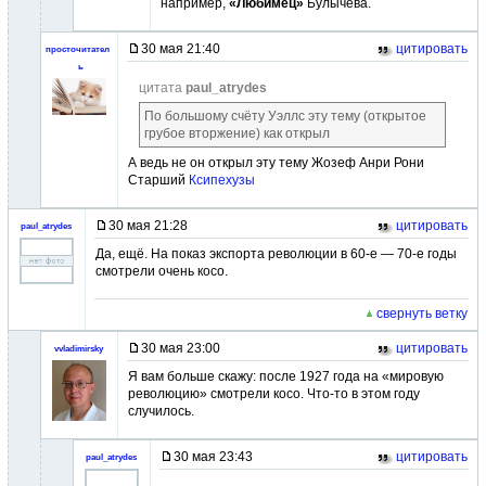
например,
«Любимец»
Булычёва.
30 мая 21:40
цитировать
просточитател
ь
цитата
paul_atrydes
По большому счёту Уэллс эту тему (открытое
грубое вторжение) как открыл
А ведь не он открыл эту тему Жозеф Анри Рони
Старший
Ксипехузы
30 мая 21:28
цитировать
paul_atrydes
Да, ещё. На показ экспорта революции в 60-е — 70-е годы
смотрели очень косо.
свернуть ветку
30 мая 23:00
цитировать
vvladimirsky
Я вам больше скажу: после 1927 года на «мировую
революцию» смотрели косо. Что-то в этом году
случилось.
30 мая 23:43
цитировать
paul_atrydes