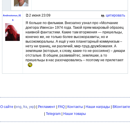
2 июня 23:09
цитировать
Androctonus_61
6
Я больше по фильмам. Внезапно узнал про «Молчание
доктора Ивенса» 1974 года. Такой прям махровый образец
наивной фантастики. Какие там вторжения — пришельцы,
конечно же, не только более высокоразвиты, но и
высокоморальны. А ещё у них планетарный коммунизьм –
нету ни границ, ни различий, мир-труд-дружбомагия. А
земляшки (которые, к слову, какие-то не-россияне) – дикари
отсталые. В общем, развивайтес, земляшки, а то
пришельцы в нас разочаровались – поэтому не прилетают
О сайте
(
eng
,
fra
,
укр
) |
Регламент
|
FAQ
|
Контакты
|
Наши награды
|
ВКонтакте
|
Telegram
|
Наши товары