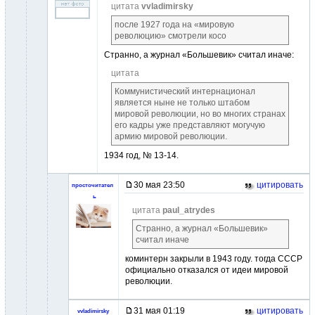
цитата
vvladimirsky
после 1927 года на «мировую
революцию» смотрели косо
Странно, а журнал «Большевик» считал иначе:
цитата
Коммунистический интернационал
является ныне не только штабом
мировой революции, но во многих странах
его кадры уже представляют могучую
армию мировой революции.
1934 год, № 13-14.
30 мая 23:50
цитировать
просточитател
ь
цитата
paul_atrydes
Странно, а журнал «Большевик»
считал иначе
коминтерн закрыли в 1943 году. тогда СССР
официально отказался от идеи мировой
революции.
31 мая 01:19
цитировать
vvladimirsky