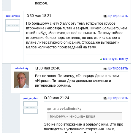
покроя.
30 мая 18:21
цитировать
paul_atrydes
По большому счёту Уэллс эту тему (открытое грубое
вторжение) как открыл, так и закрыл. Ничего большего, чем
какой-нибудь боевичок, из неё не выжать. Потому тайное
вторжение более перспективно, но оно же и сложнее в
плане литературного описания. Отсюда же вытекает и
малое количество произведений на тему.
свернуть ветку
30 мая 20:46
цитировать
vvladimirsky
Вот не знаю. По-моему, «Геноцид» Диша или там
«Игроки с Титана» Дика довольно сложные и
интересные романы.
30 мая 21:24
цитировать
paul_atrydes
цитата
vvladimirsky
По-моему, «Геноцид» Диша
Это не про вторжение и борьбу с ним. Это про
последствия успешного вторжения. Как и,