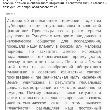
вообще с темой инопланетного вторжения в советской НФ? А главное –
почему? Вот, попробовал разобраться.
цитата
Истории об инопланетном вторжении – один из
субжанров, почти отсутствовавших в советской
фантастике. Пришельцы раз за разом терпели
крушение на Тунгусском метеорите, внедрялись в
человеческое общество для исследования,
посещали нашу планету в юрском или меловом
периоде. Но захватить Землю, используя
подавляющее технологическое преимущество,
почему-то почти не пытались. Писатели избегали
этой темы не из соображений абстрактного
гуманизма: в советской фантастике хватает
произведений, где значительная часть населения
Земли уничтожена в результате глобальных
социальных потрясений, и никого это особенно не
смущало. Почему сложилась такая ситуация и
каким текстам все-таки удалось просочится сквозь
идейно-тематическое сито в этом выпуске
«ФантКаста» размышляет наш постоянный