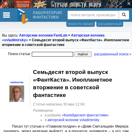
ЛАБОРАТОРИЯ
ФАНТАСТИКИ
поиск по жанру
расширенный
Вы здесь:
Авторские колонки FantLab
>
Авторская колонка
«vvladimirsky»
> Семьдесят второй выпуск «ФантКаста». Инопланетное
вторжение в советской фантастике
Поиск статьи:
расширенный поиск »
Семьдесят второй выпуск
«ФантКаста». Инопланетное
vvladimirsky
вторжение в советской
фантастике
Статья написана 30 мая 12:04
Размещена:
в рубрике
«Калейдоскоп фантастики»
в
авторской колонке vvladimirsky
Писал тут статью о «Главном полдне» и «Доме Скитальцев» Мирера
(надеюсь, через недельку выйдет), и в процессе задумался – а что там