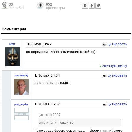
30
652
спасибо!
просмотры
Комментарии
30 мая 13:45
цитировать
k2007
на переднем плане англичанин какой-то)
свернуть ветку
30 мая 14:04
цитировать
vvladimirsky
Нейросеть так видит.
30 мая 16:57
цитировать
paul_atrydes
цитата
k2007
англичанин какой-то
Тоже сразу бросилось в глаза — форма английского