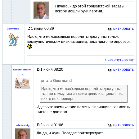
Ничего, и до этой троцкистской заразы
вскоре дошли руки партии.
1 июня 00:39
цитировать
Gourmand
Идею, что межзвёздные перелёты доступны только
коммунистическим цивилизациям, пока никто не опроверг.
свернуть ветку
1 июня 08:20
цитировать
просточитател
ь
цитата
Gourmand
Идею, что межзвёздные перелёты доступны
только коммунистическим цивилизациям, пока
никто не опроверг.
Идею что космические полеты в принципе возможны
никто не доказал...
2 июня 01:06
цитировать
vvladimirsky
Да-да, и Хуан Посадас подтверждает.