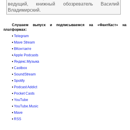
ведущий, книжный обозреватель Василий
Владимирский.
Слушаем выпуск и подписываемся на «ФантКаст» на
платформах:
•
Telegram
•
Mave Stream
•
ВКонтакте
•
Apple Podcasts
•
Яндекс.Музыка
•
Castbox
•
SoundStream
•
Spotify
•
Podcast Addict
•
Pocket Casts
•
YouTube
•
YouTube.Music
•
Mave
•
RSS