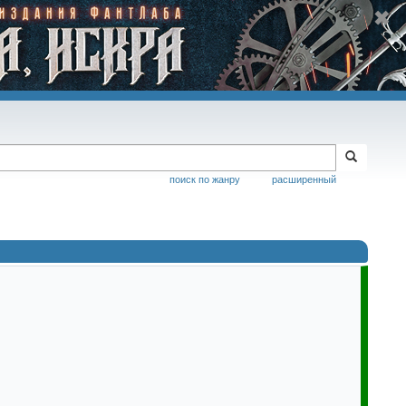
поиск по жанру
расширенный