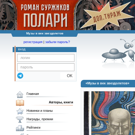
Музы в век звездолетов
регистрация
|
забыли пароль?
вход
OK
«Музы в век звездолетов»
Главная
Авторы, книги
Новинки и планы
Награды, премии
Рейтинги