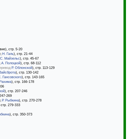
ие), стр. 5-20
д
Н. Галь
), стр. 21-44
С. Майзельс
), стр. 45-67
д
А. Полоцкой
), стр. 68-112
еревод
Р. Облонской
), стр. 113-129
 Вайсброта
), стр. 130-142
. Гансовского
), стр. 143-165
 Рахима
), стр. 166-178
206
вой
), стр. 207-246
 247-269
д
Р. Рыбкина
), стр. 270-278
, стр. 279-333
ыбкина
), стр. 350-373