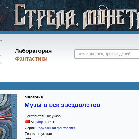
Лаборатория
Фантастики
антология
Музы в век звездолетов
Составитель:
не указан
М.:
Мир
,
1969
г.
Серия:
Зарубежная фантастика
Тираж:
не указан