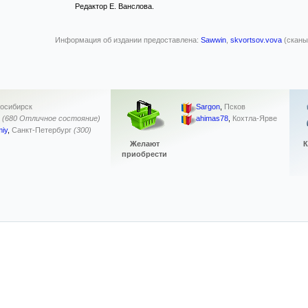
Редактор Е. Ванслова.
Информация об издании предоставлена:
Sawwin
,
skvortsov.vova
(сканы 
осибирск
Sargon
,
Псков
(680 Отличное состояние)
ahimas78
,
Кохтла-Ярве
iy
,
Санкт-Петербург
(300)
Желают
К
приобрести