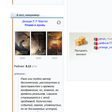
А вот, например:
Джордж Р. Р. Мартин
Пламя и кровь
teron
,
Нов
antikvar77
orange_zm
Продают,
меняют
2026
2026
2023
Рейтинг:
8.13
(674)
primorec
:
Рано или поздно автор
бесконечного, растянутого в
пространстве и времени
воображения, но, главное, во
времени реальном, сериала
сталкивается с этой
проблемой. Количество
событий, героев, упомянутых,
но не досказанных историй,