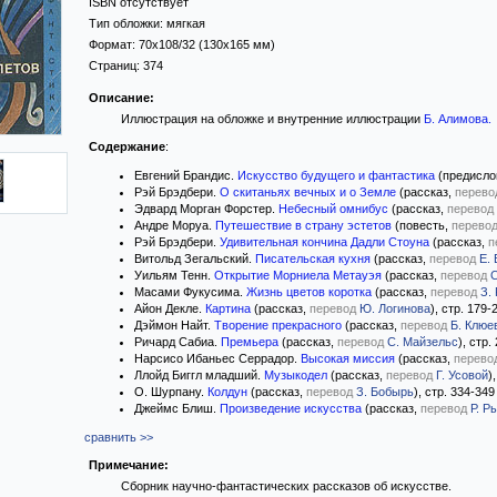
ISBN отсутствует
Тип обложки:
мягкая
Формат:
70x108/32
(130x165 мм)
Страниц:
374
Описание:
Иллюстрация на обложке и внутренние иллюстрации
Б. Алимова
.
Содержание
:
Евгений Брандис.
Искусство будущего и фантастика
(предислов
Рэй Брэдбери.
О скитаньях вечных и о Земле
(рассказ,
перево
Эдвард Морган Форстер.
Небесный омнибус
(рассказ,
перевод
Андре Моруа.
Путешествие в страну эстетов
(повесть,
перево
Рэй Брэдбери.
Удивительная кончина Дадли Стоуна
(рассказ,
п
Витольд Зегальский.
Писательская кухня
(рассказ,
перевод
Е.
Уильям Тенн.
Открытие Морниела Метауэя
(рассказ,
перевод
С
Масами Фукусима.
Жизнь цветов коротка
(рассказ,
перевод
З.
Айон Декле.
Картина
(рассказ,
перевод
Ю. Логинова
), стр. 179-
Дэймон Найт.
Творение прекрасного
(рассказ,
перевод
Б. Клюе
Ричард Сабиа.
Премьера
(рассказ,
перевод
С. Майзельс
), стр.
Нарсисо Ибаньес Серрадор.
Высокая миссия
(рассказ,
перево
Ллойд Биггл младший.
Музыкодел
(рассказ,
перевод
Г. Усовой
)
О. Шурпану.
Колдун
(рассказ,
перевод
З. Бобырь
), стр. 334-349
Джеймс Блиш.
Произведение искусства
(рассказ,
перевод
Р. Р
сравнить >>
Примечание:
Сборник научно-фантастических рассказов об искусстве.