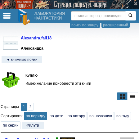
ЛАБОРАТОРИЯ
ФАНТАСТИКИ
поиск по жанру
расширенный
Alexandra.fall18
Александра
◄ книжные полки
Куплю
Имею желание приобрести эти книги
Страницы:
1
2
Сортировка:
по порядку
по дате
по автору
по названию
по году
по серии
Фильтр