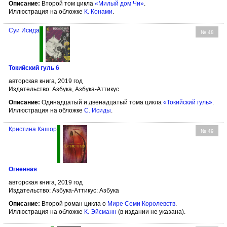
Описание:
Второй том цикла
«Милый дом Чи»
.
Иллюстрация на обложке
К. Конами
.
Суи Исида
№ 48
Токийский гуль 6
авторская книга, 2019 год
Издательство: Азбука, Азбука-Аттикус
Описание:
Одинадцатый и двенадцатый тома цикла
«Токийский гуль»
.
Иллюстрация на обложке
С. Исиды
.
Кристина Кашор
№ 49
Огненная
авторская книга, 2019 год
Издательство: Азбука-Аттикус: Азбука
Описание:
Второй роман цикла о
Мире Семи Королевств
.
Иллюстрация на обложке
К. Эйсманн
(в издании не указана).