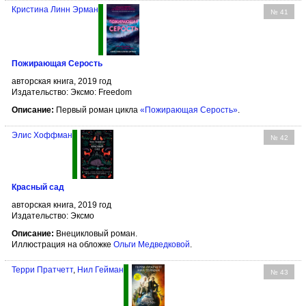
Кристина Линн Эрман
№ 41
Пожирающая Серость
авторская книга, 2019 год
Издательство: Эксмо: Freedom
Описание:
Первый роман цикла
«Пожирающая Серость»
.
Элис Хоффман
№ 42
Красный сад
авторская книга, 2019 год
Издательство: Эксмо
Описание:
Внецикловый роман.
Иллюстрация на обложке
Ольги Медведковой
.
Терри Пратчетт
,
Нил Гейман
№ 43