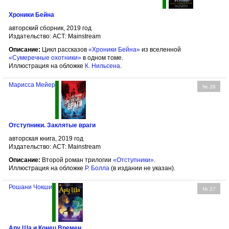
Хроники Бейна
авторский сборник, 2019 год
Издательство: АСТ: Mainstream
Описание:
Цикл рассказов
«Хроники Бейна»
из вселенной
«Сумеречные охотники»
в одном томе.
Иллюстрация на обложке
К. Нильсена
.
Марисса Мейер
№ 26
Отступники. Заклятые враги
авторская книга, 2019 год
Издательство: АСТ: Mainstream
Описание:
Второй роман трилогии
«Отступники»
.
Иллюстрация на обложке
Р. Болла
(в издании не указан).
Рошани Чокши
№ 27
Ару Ша и Конец Времен