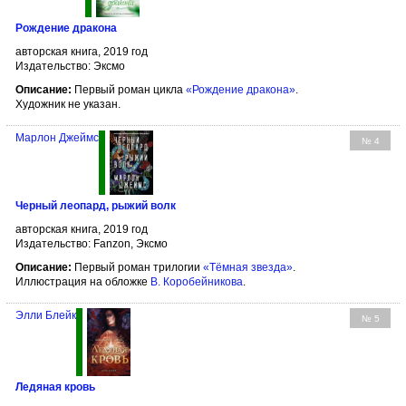
Рождение дракона
авторская книга, 2019 год
Издательство: Эксмо
Описание:
Первый роман цикла
«Рождение дракона»
.
Художник не указан.
Марлон Джеймс
№ 4
Черный леопард, рыжий волк
авторская книга, 2019 год
Издательство: Fanzon, Эксмо
Описание:
Первый роман трилогии
«Тёмная звезда»
.
Иллюстрация на обложке
В. Коробейникова
.
Элли Блейк
№ 5
Ледяная кровь