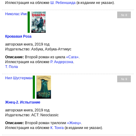
Иллюстрация на обложке
Ш. Ребеншида
(в издании не указан).
Николас Имс
№ 8
Кровавая Роза
авторская книга, 2019 год
Издательство: Азбука, Азбука-Аттикус
Описание:
Второй роман из цикла
«Сага»
.
Иллюстрация на обложке
Р. Андерсона
.
Т. Пола
Нил Шустерман
№ 9
Жнец-2. Испытание
авторская книга, 2019 год
Издательство: АСТ: Neoclassic
Описание:
Второй роман трилогии
«Жнец»
.
Иллюстрация на обложке
К. Тонга
(в издании не указан).