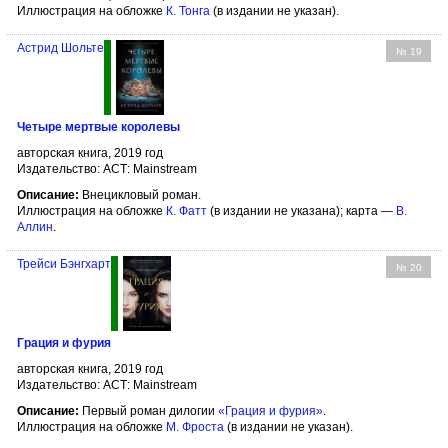
Иллюстрация на обложке
К. Тонга
(в издании не указан).
Астрид Шольте
№ 19
Четыре мертвые королевы
авторская книга, 2019 год
Издательство: АСТ: Mainstream
Описание:
Внецикловый роман.
Иллюстрация на обложке
К. Фатт
(в издании не указана); карта —
В.
Аллин
.
Трейси Бэнгхарт
№ 20
Грация и фурия
авторская книга, 2019 год
Издательство: АСТ: Mainstream
Описание:
Первый роман дилогии
«Грация и фурия»
.
Иллюстрация на обложке
М. Фроста
(в издании не указан).