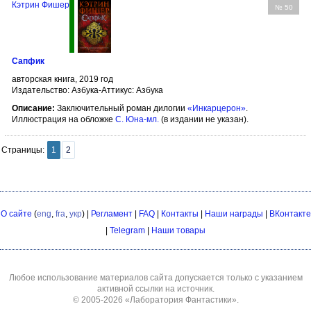
Кэтрин Фишер
№ 50
Сапфик
авторская книга, 2019 год
Издательство: Азбука-Аттикус: Азбука
Описание:
Заключительный роман дилогии
«Инкарцерон»
.
Иллюстрация на обложке
С. Юна-мл.
(в издании не указан).
Страницы:
1
2
О сайте
(
eng
,
fra
,
укр
) |
Регламент
|
FAQ
|
Контакты
|
Наши награды
|
ВКонтакте
|
Telegram
|
Наши товары
Любое использование материалов сайта допускается только с указанием
активной ссылки на источник.
© 2005-2026
«Лаборатория Фантастики»
.