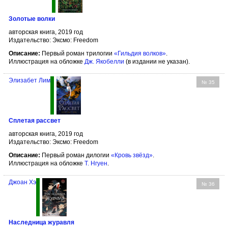
Золотые волки
авторская книга, 2019 год
Издательство: Эксмо: Freedom
Описание:
Первый роман трилогии
«Гильдия волков»
.
Иллюстрация на обложке
Дж. Якобелли
(в издании не указан).
Элизабет Лим
№ 35
Сплетая рассвет
авторская книга, 2019 год
Издательство: Эксмо: Freedom
Описание:
Первый роман дилогии
«Кровь звёзд»
.
Иллюстрация на обложке
Т. Нгуен
.
Джоан Хэ
№ 36
Наследница журавля