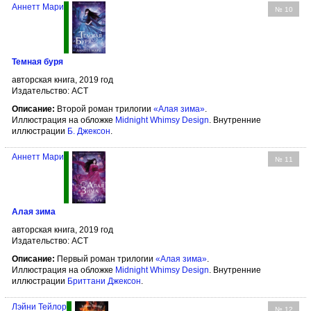
Аннетт Мари
№ 10
Темная буря
авторская книга, 2019 год
Издательство: АСТ
Описание:
Второй роман трилогии
«Алая зима»
.
Иллюстрация на обложке
Midnight Whimsy Design
. Внутренние
иллюстрации
Б. Джексон
.
Аннетт Мари
№ 11
Алая зима
авторская книга, 2019 год
Издательство: АСТ
Описание:
Первый роман трилогии
«Алая зима»
.
Иллюстрация на обложке
Midnight Whimsy Design
. Внутренние
иллюстрации
Бриттани Джексон
.
Лэйни Тейлор
№ 12