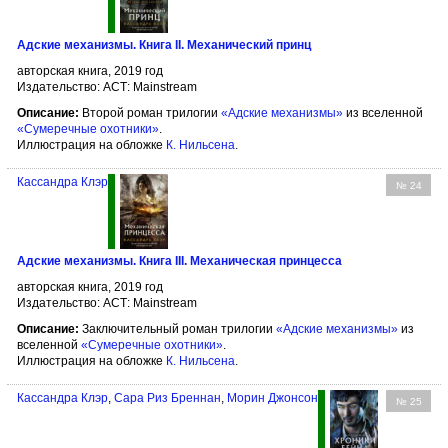
Адские механизмы. Книга II. Механический принц
авторская книга, 2019 год
Издательство: АСТ: Mainstream
Описание:
Второй роман трилогии
«Адские механизмы»
из вселенной
«Сумеречные охотники»
.
Иллюстрация на обложке
К. Нильсена
.
Кассандра Клэр
№ 24
Адские механизмы. Книга III. Механическая принцесса
авторская книга, 2019 год
Издательство: АСТ: Mainstream
Описание:
Заключительный роман трилогии
«Адские механизмы»
из
вселенной
«Сумеречные охотники»
.
Иллюстрация на обложке
К. Нильсена
.
Кассандра Клэр
,
Сара Риз Бреннан
,
Морин Джонсон
№ 25