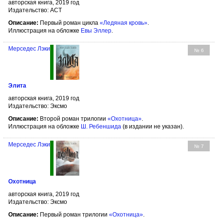
авторская книга, 2019 год
Издательство: АСТ
Описание:
Первый роман цикла
«Ледяная кровь»
.
Иллюстрация на обложке
Евы Эллер
.
Мерседес Лэки
№ 6
Элита
авторская книга, 2019 год
Издательство: Эксмо
Описание:
Второй роман трилогии
«Охотница»
.
Иллюстрация на обложке
Ш. Ребеншида
(в издании не указан).
Мерседес Лэки
№ 7
Охотница
авторская книга, 2019 год
Издательство: Эксмо
Описание:
Первый роман трилогии
«Охотница»
.