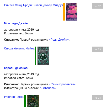
Синтия Хэнд
,
Броди Эштон
,
Джоди Мидоуз
№ 32
Моя леди Джейн
авторская книга, 2019 год
Издательство: Эксмо
Описание:
Первый роман цикла
«Леди Джейн»
.
Синда Уильямс Чайма
№ 33
Король демонов
авторская книга, 2019 год
Издательство: Эксмо
Описание:
Первый роман цикла
«Семь королевств»
.
Иллюстрация на обложке
А. Ивановой
.
Рошани Чокши
№ 34