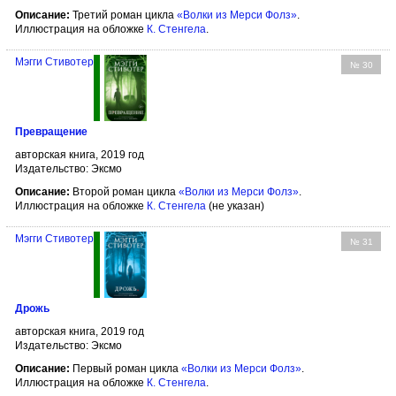
Описание:
Третий роман цикла
«Волки из Мерси Фолз»
.
Иллюстрация на обложке
К. Стенгела
.
Мэгги Стивотер
№ 30
Превращение
авторская книга, 2019 год
Издательство: Эксмо
Описание:
Второй роман цикла
«Волки из Мерси Фолз»
.
Иллюстрация на обложке
К. Стенгела
(не указан)
Мэгги Стивотер
№ 31
Дрожь
авторская книга, 2019 год
Издательство: Эксмо
Описание:
Первый роман цикла
«Волки из Мерси Фолз»
.
Иллюстрация на обложке
К. Стенгела
.