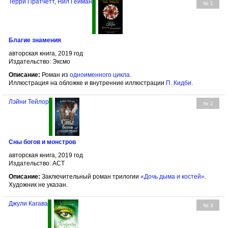
Терри Пратчетт
,
Нил Гейман
№ 1
Благие знамения
авторская книга, 2019 год
Издательство: Эксмо
Описание:
Роман из
одноименного цикла.
Иллюстрация на обложке и внутренние иллюстрации
П. Кидби
.
Лэйни Тейлор
№ 2
Сны богов и монстров
авторская книга, 2019 год
Издательство: АСТ
Описание:
Заключительный роман трилогии
«Дочь дыма и костей»
.
Художник не указан.
Джули Кагава
№ 3