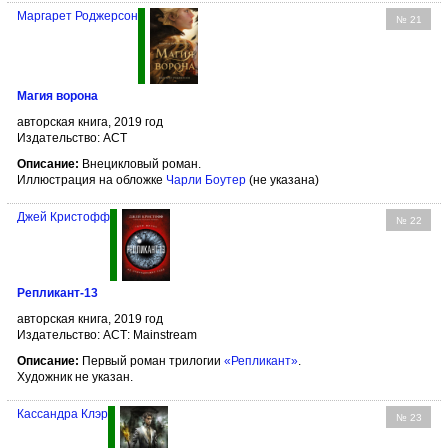
Маргарет Роджерсон
№ 21
Магия ворона
авторская книга, 2019 год
Издательство: АСТ
Описание:
Внецикловый роман.
Иллюстрация на обложке
Чарли Боутер
(не указана)
Джей Кристофф
№ 22
Репликант-13
авторская книга, 2019 год
Издательство: АСТ: Mainstream
Описание:
Первый роман трилогии
«Репликант»
.
Художник не указан.
Кассандра Клэр
№ 23