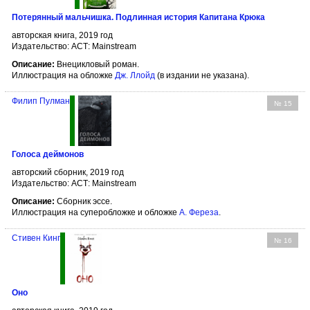
Потерянный мальчишка. Подлинная история Капитана Крюка
авторская книга, 2019 год
Издательство: АСТ: Mainstream
Описание:
Внецикловый роман.
Иллюстрация на обложке
Дж. Ллойд
(в издании не указана).
Филип Пулман
№ 15
Голоса деймонов
авторский сборник, 2019 год
Издательство: АСТ: Mainstream
Описание:
Сборник эссе.
Иллюстрация на суперобложке и обложке
А. Фереза
.
Стивен Кинг
№ 16
Оно