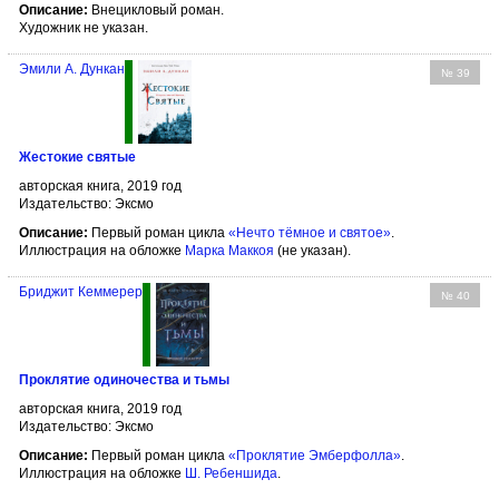
Описание:
Внецикловый роман.
Художник не указан.
Эмили А. Дункан
№ 39
Жестокие святые
авторская книга, 2019 год
Издательство: Эксмо
Описание:
Первый роман цикла
«Нечто тёмное и святое»
.
Иллюстрация на обложке
Марка Маккоя
(не указан).
Бриджит Кеммерер
№ 40
Проклятие одиночества и тьмы
авторская книга, 2019 год
Издательство: Эксмо
Описание:
Первый роман цикла
«Проклятие Эмберфолла»
.
Иллюстрация на обложке
Ш. Ребеншида
.