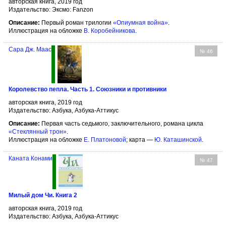
авторская книга, 2019 год
Издательство: Эксмо: Fanzon
Описание:
Первый роман трилогии
«Опиумная война»
.
Иллюстрация на обложке
В. Коробейникова
.
Сара Дж. Маас
№ 46
Королевство пепла. Часть 1. Союзники и противники
авторская книга, 2019 год
Издательство: Азбука, Азбука-Аттикус
Описание:
Первая часть седьмого, заключительного, романа цикла
«Стеклянный трон»
.
Иллюстрация на обложке
Е. Платоновой
; карта —
Ю. Каташинской
.
Каната Конами
№ 47
Милый дом Чи. Книга 2
авторская книга, 2019 год
Издательство: Азбука, Азбука-Аттикус