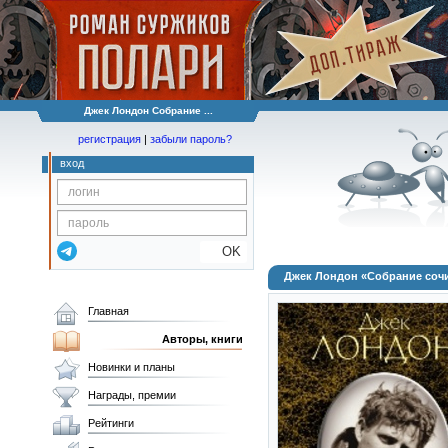
Джек Лондон Собрание ...
регистрация
|
забыли пароль?
вход
OK
Джек Лондон «Собрание сочи
Главная
Авторы, книги
Новинки и планы
Награды, премии
Рейтинги