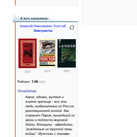
А вот, например:
Алексей Николаевич Толстой
Эмигранты
2023
2007
2024
Рейтинг:
7.99
(162)
Линдабрида
:
Какое, однако, жуткое и
жалкое зрелище - все эти
люди, выброшенные из России
революционной волной. Как
страшен Париж, вышедший из
грязи и подлости мировой
бойни. Женщины - афродиты,
"рожденные из трупной пены
войны". Мужчины с глазами