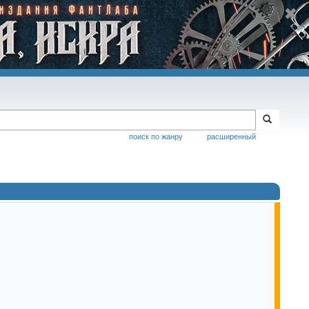
поиск по жанру
расширенный