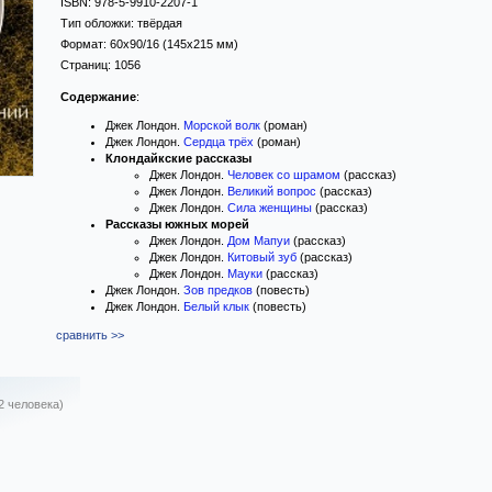
ISBN:
978-5-9910-2207-1
Тип обложки:
твёрдая
Формат:
60x90/16
(145x215 мм)
Страниц:
1056
Содержание
:
Джек Лондон.
Морской волк
(роман)
Джек Лондон.
Сердца трёх
(роман)
Клондайкские рассказы
Джек Лондон.
Человек со шрамом
(рассказ)
Джек Лондон.
Великий вопрос
(рассказ)
Джек Лондон.
Сила женщины
(рассказ)
Рассказы южных морей
Джек Лондон.
Дом Мапуи
(рассказ)
Джек Лондон.
Китовый зуб
(рассказ)
Джек Лондон.
Мауки
(рассказ)
Джек Лондон.
Зов предков
(повесть)
Джек Лондон.
Белый клык
(повесть)
сравнить >>
2 человека)