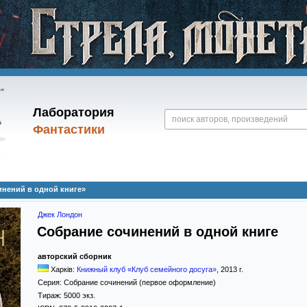
Лаборатория
Фантастики
нений в одной книге»
Джек Лондон
Собрание сочинений в одной книге
авторский сборник
Харків:
Книжный клуб «Клуб семейного досуга»
,
2013
г.
Серия:
Собрание сочинений (первое оформление)
Тираж:
5000 экз.