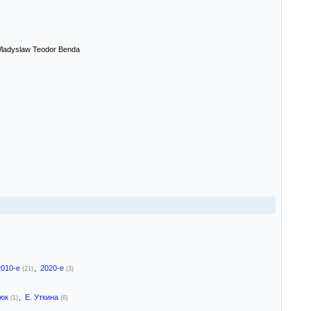
Wladyslaw Teodor Benda
2010-е
,
2020-е
(21)
(3)
нюк
,
Е. Уткина
(1)
(6)