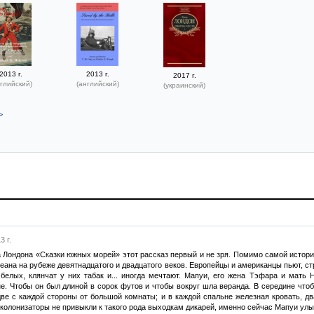
2013 г.
2013 г.
2017 г.
глийский)
(английский)
(украинский)
>
3 г.
 Лондона «Сказки южных морей» этот рассказ первый и не зря. Помимо самой истори
еана на рубеже девятнадцатого и двадцатого веков. Европейцы и американцы пьют, ст
елых, клянчат у них табак и... иногда мечтают. Мапуи, его жена Тэфара и мать 
. Чтобы он был длиной в сорок футов и чтобы вокруг шла веранда. В середине чтобы
две с каждой стороны от большой комнаты; и в каждой спальне железная кровать, д
я колонизаторы не привыкли к такого рода выходкам дикарей, именно сейчас Мапуи у