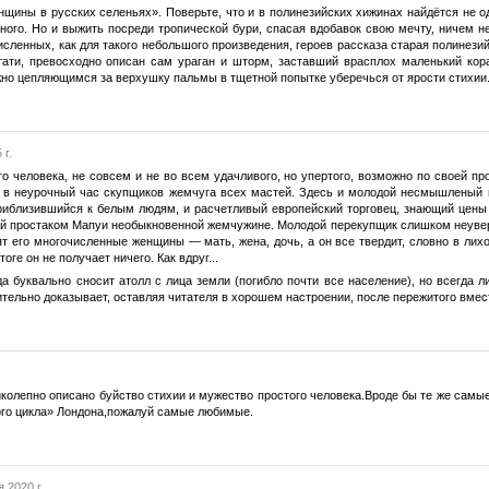
нщины в русских селеньях». Поверьте, что и в полинезийских хижинах найдётся не 
ного. Но и выжить посреди тропической бури, спасая вдобавок свою мечту, ничем н
исленных, как для такого небольшого произведения, героев рассказа старая полинези
тати, превосходно описан сам ураган и шторм, заставший врасплох маленький кора
но цепляющимся за верхушку пальмы в тщетной попытке уберечься от ярости стихии.
 г.
го человека, не совсем и не во всем удачливого, но упертого, возможно по своей п
л в неурочный час скупщиков жемчуга всех мастей. Здесь и молодой несмышленый п
 приблизившийся к белым людям, и расчетливый европейский торговец, знающий цены
й простаком Мапуи необыкновенной жемчужине. Молодой перекупщик слишком неуверен
т его многочисленные женщины — мать, жена, дочь, а он все твердит, словно в лих
оге он не получает ничего. Как вдруг...
 буквально сносит атолл с лица земли (погибло почти все население), но всегда ли
ительно доказывает, оставляя читателя в хорошем настроении, после пережитого вме
олепно описано буйство стихии и мужество простого человека.Вроде бы те же самые 
ого цикла» Лондона,пожалуй самые любимые.
 2020 г.