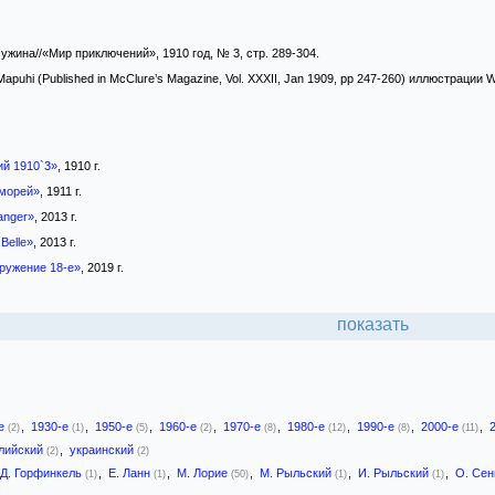
жина//«Мир приключений», 1910 год, № 3, стр. 289-304.
apuhi (Published in McClure’s Magazine, Vol. XXXII, Jan 1909, pp 247-260) иллюстрации 
й 1910`3»
, 1910 г.
морей»
, 1911 г.
Danger»
, 2013 г.
Belle»
, 2013 г.
гружение 18-е»
, 2019 г.
показать
-е
,
1930-е
,
1950-е
,
1960-е
,
1970-е
,
1980-е
,
1990-е
,
2000-е
,
(2)
(1)
(5)
(2)
(8)
(12)
(8)
(11)
лийский
,
украинский
(2)
(2)
Д. Горфинкель
,
Е. Ланн
,
М. Лорие
,
М. Рыльский
,
И. Рыльский
,
О. Се
(1)
(1)
(50)
(1)
(1)