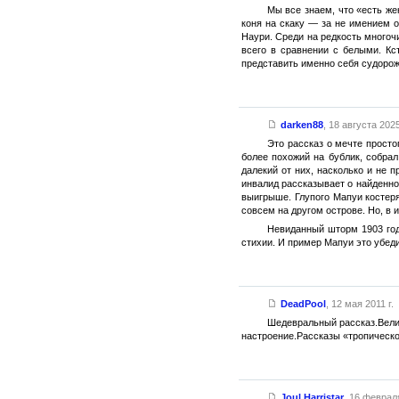
Мы все знаем, что «есть же
коня на скаку — за не имением о
Наури. Среди на редкость многоч
всего в сравнении с белыми. Кс
представить именно себя судорож
darken88
,
18 августа 2025
Это рассказ о мечте просто
более похожий на бублик, собра
далекий от них, насколько и не
инвалид рассказывает о найденно
выигрыше. Глупого Мапуи костеря
совсем на другом острове. Но, в ит
Невиданный шторм 1903 года
стихии. И пример Мапуи это убед
DeadPool
,
12 мая 2011 г.
Шедевральный рассказ.Велик
настроение.Рассказы «тропическ
Joul Harristar
,
16 февраля