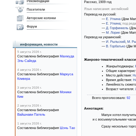
Рекомендации
Рассказ,
1909
год
Язык написания: английский
Посетители
Перевод на русский:
Авторские колонки
—
Е. Уткина
(Дом Мап
—
Е. Уткина
;
под ред
Форум
—
Д. Горфинкель
(Дом
—
М. Лорие
(Дом Мап
Перевод на украинский:
—
И. Рыльский
,
М. Р
информация, новости
—
В. Горбатько
(Дім М
5 августа 2026 г.
Составлена библиография
Махмуда
Жанрово-тематический класс
Эль-Сайеда
Жанры/поджанры:
4 августа 2026 г.
Общие характерис
Составлена библиография
Маркуса
Место действия:
Н
Кливера
Время действия:
Н
Линейность сюжет
3 августа 2026 г.
Возраст читателя:
Составлена библиография
Моники
Ким
Всего проголосовало:
92
2 августа 2026 г.
Аннотация:
Составлена библиография
Вайшнави Патель
Мапуи хотел получить
и с восьмиугольными часам
1 августа 2026 г.
Сразу несколько торг
Составлена библиография
Шэнь Тао