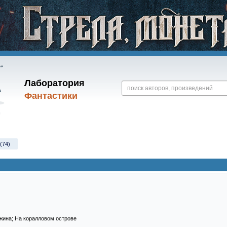
Лаборатория
Фантастики
(74)
жина; На коралловом острове