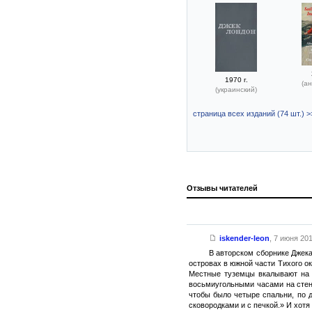
1970 г.
(ан
(украинский)
страница всех изданий (74 шт.) >
Отзывы читателей
iskender-leon
,
7 июня 201
В авторском сборнике Джека
островах в южной части Тихого ок
Местные туземцы вкалывают на б
восьмиугольными часами на стене
чтобы было четыре спальни, по 
сковородками и с печкой.» И хот