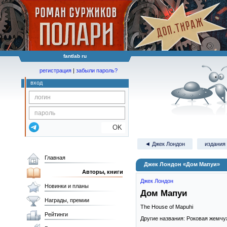
fantlab ru
регистрация
|
забыли пароль?
вход
OK
◄ Джек Лондон
издания 
Главная
Джек Лондон «Дом Мапуи»
Авторы, книги
Джек Лондон
Новинки и планы
Дом Мапуи
Награды, премии
The House of Mapuhi
Рейтинги
Другие названия: Роковая жемчу