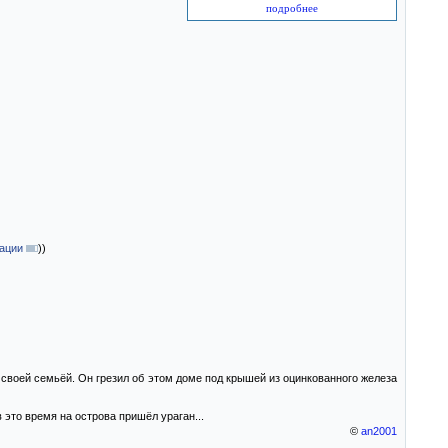
подробнее
зации
)
)
своей семьёй. Он грезил об этом доме под крышей из оцинкованного железа
 это время на острова пришёл ураган...
©
an2001