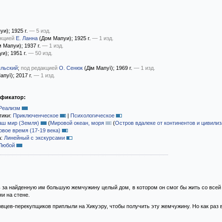
уи)
; 1925 г.
— 5 изд.
акцией
Е. Ланна
(Дом Мапуи)
; 1925 г.
— 1 изд.
 Мапуи)
; 1937 г.
— 1 изд.
уи)
; 1951 г.
— 50 изд.
ыльский
;
под редакцией
О. Сенюк
(Дім Мапуї)
; 1969 г.
— 1 изд.
апуї)
; 2017 г.
— 1 изд.
ификатор:
Реализм
тики:
Приключенческое
|
Психологическое
аш мир (Земля)
(
Мировой океан, моря
(
Остров вдалеке от континентов и цивили
овое время (17-19 века)
а:
Линейный с экскурсами
Любой
 за найденную им большую жемчужину целый дом, в котором он смог бы жить со всей 
и на стене.
овцев-перекупщиков приплыли на Хикуэру, чтобы получить эту жемчужину. Но как раз в