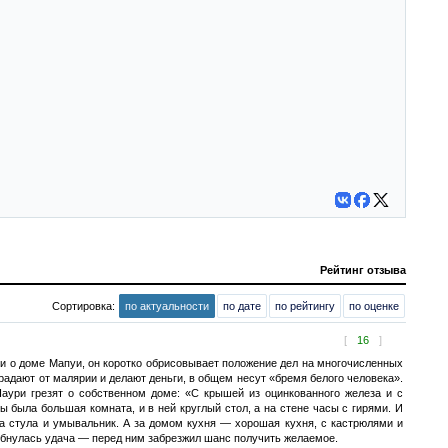
Рейтинг отзыва
Сортировка:
по актуальности
по дате
по рейтингу
по оценке
[
16
]
и о доме Мапуи, он коротко обрисовывает положение дел на многочисленных
радают от малярии и делают деньги, в общем несут «бремя белого человека».
Наури грезят о собственном доме: «С крышей из оцинкованного железа и с
 была большая комната, и в ней круглый стол, а на стене часы с гирями. И
ва стула и умывальник. А за домом кухня — хорошая кухня, с кастрюлями и
лыбнулась удача — перед ним забрезжил шанс получить желаемое.