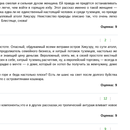
одна смелая и сильная духом женщина. Ей правда не придётся останавливать
е легче, чем войти в горящую избу. Этот рассказ именно о такой женщине —
йка едва ли не единственный настоящий человек и среди туземцев, но прежде
лловый атолл Хикуэру. Неистовство природы описано так, что очень легко
 Блестяще, снова!
Оценка:
9
[
2
]
ростоте. Опасный, обдуваемый всеми ветрами остров Хикуэру, по сути атолл,
родолжатель семейного бизнеса, и хитрый потомок туземцев, настолько же
 и знающий цену деньгам. Вероломный, опять же, в своей простоте местный
 в себе, хитрый туземец расчетлив, ну, а европейский торговец — всегда в
орадке о мечте — о доме, который он хотел бы получить за жемчужину, доме
 горе и беда настолько плохи? Есть ли шанс на свет после долгого буйства
сте с островитянами кошмара.
Оценка:
9
[
12
]
компоненты,что и в других рассказах,но тропический антураж вливает новое
Оценка:
9
[
9
]