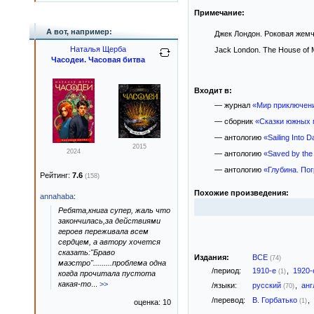
Примечание:
А вот, например:
Джек Лондон. Роковая жемчу
Наталья Щерба
Jack London. The House of M
Часодеи. Часовая битва
Входит в:
— журнал
«Мир приключени
— сборник
«Сказки южных 
— антологию
«Sailing Into 
2015
2024
— антологию
«Saved by the 
— антологию
«Глубина. По
Рейтинг:
7.6
(158)
Похожие произведения:
annahaba
:
Ребята,книга супер, жаль что
закончилась,за действиями
героев переживала всем
сердцем, а автору хочется
сказать:"Браво
Издания:
ВСЕ
(74)
маэстро".........проблема одна
/период:
1910-е
,
1920
(1)
когда прочитала пустота
какая-то
...
>>
/языки:
русский
,
анг
(70)
/перевод:
В. Горбатько
,
(1)
оценка: 10