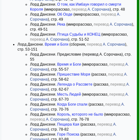
Лорд Дансени.
О том, как Имбаун говорил о смерти
Короля
(микрорассказ,
перевод
А. Сорочана
), стр. 48
Лорд Дансени.
Об Ооде
(микрорассказ,
перевод
А.
Сорочана
), стр. 49
Лорд Дансени.
Река
(микрорассказ,
перевод
А. Сорочана
),
стр. 49-51
Лорд Дансени.
Птица Судьбы и КОНЕЦ
(микрорассказ,
перевод
А. Сорочана
), стр. 51-52
Лорд Дансени.
Время и Боги
(сборник,
перевод
А. Сорочана
),
стр. 53-151
Лорд Дансени. Предисловие (перевод А. Сорочана), стр.
55
Лорд Дансени.
Время и Боги
(микрорассказ,
перевод
А.
Сорочана
), стр. 55-57
Лорд Дансени.
Пришествие Моря
(рассказ,
перевод
А.
Сорочана
), стр. 58-62
Лорд Дансени.
Легенда о Рассвете
(рассказ,
перевод
А.
Сорочана
), стр. 62-67
Лорд Дансени.
Месть Людей
(микрорассказ,
перевод
А.
Сорочана
), стр. 67-70
Лорд Дансени.
Когда Боги спали
(рассказ,
перевод
А.
Сорочана
), стр. 70-76
Лорд Дансени.
Король, которого не было
(микрорассказ,
перевод
А. Сорочана
), стр. 76-78
Лорд Дансени.
Пещера Кая
(рассказ,
перевод
А.
Сорочана
), стр. 78-82
Лорд Дансени.
Горе Поиска
(рассказ,
перевод
А.
Сорочана
), стр. 82-88