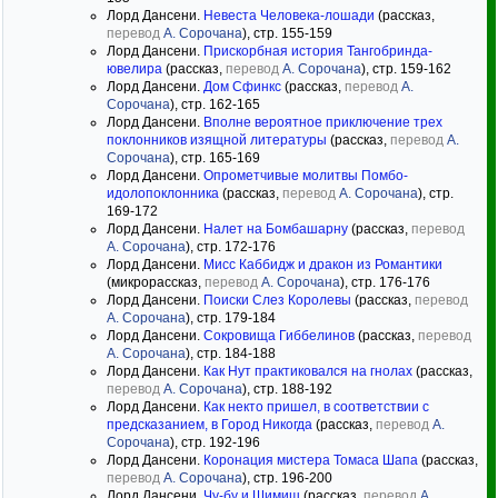
Лорд Дансени.
Невеста Человека-лошади
(рассказ,
перевод
А. Сорочана
), стр. 155-159
Лорд Дансени.
Прискорбная история Тангобринда-
ювелира
(рассказ,
перевод
А. Сорочана
), стр. 159-162
Лорд Дансени.
Дом Сфинкс
(рассказ,
перевод
А.
Сорочана
), стр. 162-165
Лорд Дансени.
Вполне вероятное приключение трех
поклонников изящной литературы
(рассказ,
перевод
А.
Сорочана
), стр. 165-169
Лорд Дансени.
Опрометчивые молитвы Помбо-
идолопоклонника
(рассказ,
перевод
А. Сорочана
), стр.
169-172
Лорд Дансени.
Налет на Бомбашарну
(рассказ,
перевод
А. Сорочана
), стр. 172-176
Лорд Дансени.
Мисс Каббидж и дракон из Романтики
(микрорассказ,
перевод
А. Сорочана
), стр. 176-176
Лорд Дансени.
Поиски Слез Королевы
(рассказ,
перевод
А. Сорочана
), стр. 179-184
Лорд Дансени.
Сокровища Гиббелинов
(рассказ,
перевод
А. Сорочана
), стр. 184-188
Лорд Дансени.
Как Нут практиковался на гнолах
(рассказ,
перевод
А. Сорочана
), стр. 188-192
Лорд Дансени.
Как некто пришел, в соответствии с
предсказанием, в Город Никогда
(рассказ,
перевод
А.
Сорочана
), стр. 192-196
Лорд Дансени.
Коронация мистера Томаса Шапа
(рассказ,
перевод
А. Сорочана
), стр. 196-200
Лорд Дансени.
Чу-бу и Шимиш
(рассказ,
перевод
А.