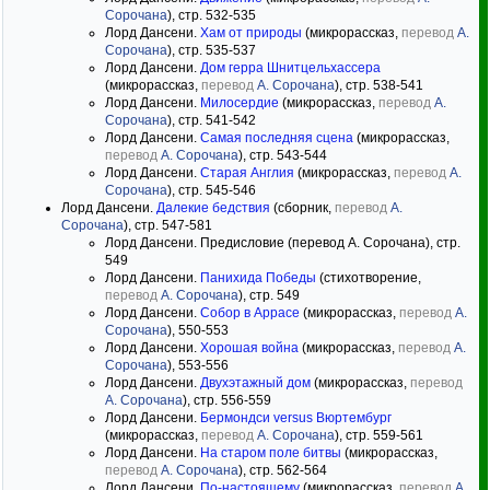
Сорочана
), стр. 532-535
Лорд Дансени.
Хам от природы
(микрорассказ,
перевод
А.
Сорочана
), стр. 535-537
Лорд Дансени.
Дом герра Шнитцельхассера
(микрорассказ,
перевод
А. Сорочана
), стр. 538-541
Лорд Дансени.
Милосердие
(микрорассказ,
перевод
А.
Сорочана
), стр. 541-542
Лорд Дансени.
Самая последняя сцена
(микрорассказ,
перевод
А. Сорочана
), стр. 543-544
Лорд Дансени.
Старая Англия
(микрорассказ,
перевод
А.
Сорочана
), стр. 545-546
Лорд Дансени.
Далекие бедствия
(сборник,
перевод
А.
Сорочана
), стр. 547-581
Лорд Дансени. Предисловие (перевод А. Сорочана), стр.
549
Лорд Дансени.
Панихида Победы
(стихотворение,
перевод
А. Сорочана
), стр. 549
Лорд Дансени.
Собор в Аррасе
(микрорассказ,
перевод
А.
Сорочана
), 550-553
Лорд Дансени.
Хорошая война
(микрорассказ,
перевод
А.
Сорочана
), 553-556
Лорд Дансени.
Двухэтажный дом
(микрорассказ,
перевод
А. Сорочана
), стр. 556-559
Лорд Дансени.
Бермондси versus Вюртембург
(микрорассказ,
перевод
А. Сорочана
), стр. 559-561
Лорд Дансени.
На старом поле битвы
(микрорассказ,
перевод
А. Сорочана
), стр. 562-564
Лорд Дансени.
По-настоящему
(микрорассказ,
перевод
А.