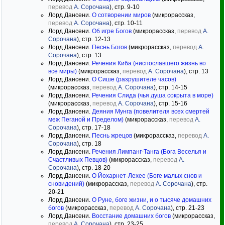
перевод
А. Сорочана
), стр. 9-10
Лорд Дансени.
О сотворении миров
(микрорассказ,
перевод
А. Сорочана
), стр. 10-11
Лорд Дансени.
Об игре Богов
(микрорассказ,
перевод
А.
Сорочана
), стр. 12-13
Лорд Дансени.
Песнь Богов
(микрорассказ,
перевод
А.
Сорочана
), стр. 13
Лорд Дансени.
Речения Киба (ниспославшего жизнь во
все миры)
(микрорассказ,
перевод
А. Сорочана
), стр. 13
Лорд Дансени.
О Сише (разрушителе часов)
(микрорассказ,
перевод
А. Сорочана
), стр. 14-15
Лорд Дансени.
Речения Слида (чья душа сокрыта в море)
(микрорассказ,
перевод
А. Сорочана
), стр. 15-16
Лорд Дансени.
Деяния Мунга (повелителя всех смертей
меж Пеганой и Пределом)
(микрорассказ,
перевод
А.
Сорочана
), стр. 17-18
Лорд Дансени.
Песнь жрецов
(микрорассказ,
перевод
А.
Сорочана
), стр. 18
Лорд Дансени.
Речения Лимпанг-Танга (Бога Веселья и
Счастливых Певцов)
(микрорассказ,
перевод
А.
Сорочана
), стр. 18-20
Лорд Дансени.
О Йохарнет-Лехее (Боге малых снов и
сновидений)
(микрорассказ,
перевод
А. Сорочана
), стр.
20-21
Лорд Дансени.
О Руне, боге жизни, и о тысяче домашних
богов
(микрорассказ,
перевод
А. Сорочана
), стр. 21-23
Лорд Дансени.
Восстание домашних богов
(микрорассказ,
перевод
А. Сорочана
), стр. 23-25