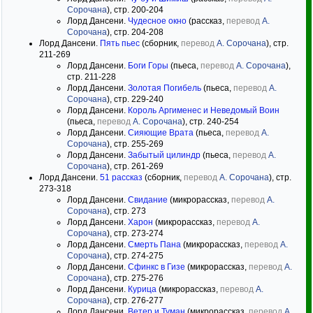
Сорочана
), стр. 200-204
Лорд Дансени.
Чудесное окно
(рассказ,
перевод
А.
Сорочана
), стр. 204-208
Лорд Дансени.
Пять пьес
(сборник,
перевод
А. Сорочана
), стр.
211-269
Лорд Дансени.
Боги Горы
(пьеса,
перевод
А. Сорочана
),
стр. 211-228
Лорд Дансени.
Золотая Погибель
(пьеса,
перевод
А.
Сорочана
), стр. 229-240
Лорд Дансени.
Король Аргименес и Неведомый Воин
(пьеса,
перевод
А. Сорочана
), стр. 240-254
Лорд Дансени.
Сияющие Врата
(пьеса,
перевод
А.
Сорочана
), стр. 255-269
Лорд Дансени.
Забытый цилиндр
(пьеса,
перевод
А.
Сорочана
), стр. 261-269
Лорд Дансени.
51 рассказ
(сборник,
перевод
А. Сорочана
), стр.
273-318
Лорд Дансени.
Свидание
(микрорассказ,
перевод
А.
Сорочана
), стр. 273
Лорд Дансени.
Харон
(микрорассказ,
перевод
А.
Сорочана
), стр. 273-274
Лорд Дансени.
Смерть Пана
(микрорассказ,
перевод
А.
Сорочана
), стр. 274-275
Лорд Дансени.
Сфинкс в Гизе
(микрорассказ,
перевод
А.
Сорочана
), стр. 275-276
Лорд Дансени.
Курица
(микрорассказ,
перевод
А.
Сорочана
), стр. 276-277
Лорд Дансени.
Ветер и Туман
(микрорассказ,
перевод
А.