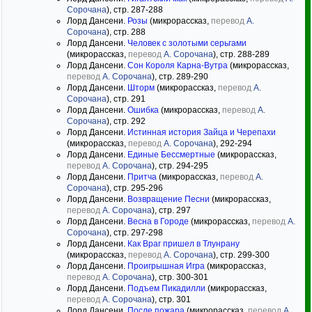
Сорочана
), стр. 287-288
Лорд Дансени.
Розы
(микрорассказ,
перевод
А.
Сорочана
), стр. 288
Лорд Дансени.
Человек с золотыми серьгами
(микрорассказ,
перевод
А. Сорочана
), стр. 288-289
Лорд Дансени.
Cон Короля Карна-Вутра
(микрорассказ,
перевод
А. Сорочана
), стр. 289-290
Лорд Дансени.
Шторм
(микрорассказ,
перевод
А.
Сорочана
), стр. 291
Лорд Дансени.
Ошибка
(микрорассказ,
перевод
А.
Сорочана
), стр. 292
Лорд Дансени.
Истинная история Зайца и Черепахи
(микрорассказ,
перевод
А. Сорочана
), 292-294
Лорд Дансени.
Единые Бессмертные
(микрорассказ,
перевод
А. Сорочана
), стр. 294-295
Лорд Дансени.
Притча
(микрорассказ,
перевод
А.
Сорочана
), стр. 295-296
Лорд Дансени.
Возвращение Песни
(микрорассказ,
перевод
А. Сорочана
), стр. 297
Лорд Дансени.
Весна в Городе
(микрорассказ,
перевод
А.
Сорочана
), стр. 297-298
Лорд Дансени.
Как Враг пришел в Тлунрану
(микрорассказ,
перевод
А. Сорочана
), стр. 299-300
Лорд Дансени.
Проигрышная Игра
(микрорассказ,
перевод
А. Сорочана
), стр. 300-301
Лорд Дансени.
Подъем Пикадилли
(микрорассказ,
перевод
А. Сорочана
), стр. 301
Лорд Дансени.
После пожара
(микрорассказ,
перевод
А.