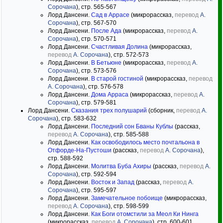
Сорочана
), стр. 565-567
Лорд Дансени.
Сад в Аррасе
(микрорассказ,
перевод
А.
Сорочана
), стр. 567-570
Лорд Дансени.
После Ада
(микрорассказ,
перевод
А.
Сорочана
), стр. 570-571
Лорд Дансени.
Счастливая Долина
(микрорассказ,
перевод
А. Сорочана
), стр. 572-573
Лорд Дансени.
В Бетьюне
(микрорассказ,
перевод
А.
Сорочана
), стр. 573-576
Лорд Дансени.
В старой гостиной
(микрорассказ,
перевод
А. Сорочана
), стр. 576-578
Лорд Дансени.
Дома Арраса
(микрорассказ,
перевод
А.
Сорочана
), стр. 579-581
Лорд Дансени.
Сказания трех полушарий
(сборник,
перевод
А.
Сорочана
), стр. 583-632
Лорд Дансени.
Последний сон Бваны Кублы
(рассказ,
перевод
А. Сорочана
), стр. 585-588
Лорд Дансени.
Как освободилось место почтальона в
Отфорде-На-Пустоши
(рассказ,
перевод
А. Сорочана
),
стр. 588-592
Лорд Дансени.
Молитва Буба Ахиры
(рассказ,
перевод
А.
Сорочана
), стр. 592-594
Лорд Дансени.
Восток и Запад
(рассказ,
перевод
А.
Сорочана
), стр. 595-597
Лорд Дансени.
Замечательное побоище
(микрорассказ,
перевод
А. Сорочана
), стр. 598-599
Лорд Дансени.
Как Боги отомстили за Меол Ки Нинга
(микрорассказ,
перевод
А. Сорочана
), стр. 600-601