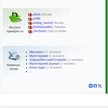
elkub
,
Москва
chiffa
ludwig_bozloff
,
Москва
ElisKotova993
,
Лимерик
Желают
TwoSouls
,
Одесса-Мама
приобрести
...
Мои книги
(13 человек)
Малотиражки
(1 человек)
Хоррор/Мистика/Готика/etc.
(1 человек)
Малотиражки разные
(1 человек)
Книжные
Книга чудес
(1 человек)
полки
...