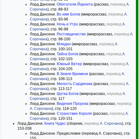
Лорд Дансени.
Обитатели Йарнита
(рассказ,
перевод
А.
Сорочана
), стр. 88-93
Лорд Дансени.
Во имя Богов
(микрорассказ,
перевод
А.
Сорочана
), стр. 93-96
Лорд Дансени.
Ночь и Утро
(микрорассказ,
перевод
А.
Сорочана
), стр. 96-98
Лорд Дансени.
Ростовщичество
(микрорассказ,
перевод
А.
Сорочана
), стр. 98-100
Лорд Дансени.
Млидин
(микрорассказ,
перевод
А.
Сорочана
), стр. 100-101
Лорд Дансени.
Тайна Богов
(микрорассказ,
перевод
А.
Сорочана
), стр. 102-103
Лорд Дансени.
Южный Ветер
(микрорассказ,
перевод
А.
Сорочана
), стр. 104-105
Лорд Дансени.
В Земле Времени
(рассказ,
перевод
А.
Сорочана
), стр. 106-113
Лорд Дансени.
Милость Сардинака
(рассказ,
перевод
А.
Сорочана
), стр. 113-117
Лорд Дансени.
Шутка Богов
(микрорассказ,
перевод
А.
Сорочана
), стр. 117
Лорд Дансени.
Видения Пророка
(микрорассказ,
перевод
А. Сорочана
), стр. 118-120
Лорд Дансени.
Странствие Короля
(рассказ,
перевод
А.
Сорочана
), стр. 120-151
Лорд Дансени.
Книга Чудес
(сборник,
перевод
А. Сорочана
), стр.
153-208
Лорд Дансени. Предисловие (перевод А. Сорочана), стр.
155