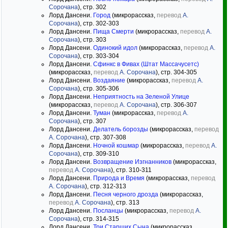
Сорочана
), стр. 302
Лорд Дансени.
Город
(микрорассказ,
перевод
А.
Сорочана
), стр. 302-303
Лорд Дансени.
Пища Смерти
(микрорассказ,
перевод
А.
Сорочана
), стр. 303
Лорд Дансени.
Одинокий идол
(микрорассказ,
перевод
А.
Сорочана
), стр. 303-304
Лорд Дансени.
Сфинкс в Фивах (Штат Массачусетс)
(микрорассказ,
перевод
А. Сорочана
), стр. 304-305
Лорд Дансени.
Воздаяние
(микрорассказ,
перевод
А.
Сорочана
), стр. 305-306
Лорд Дансени.
Неприятность на Зеленой Улице
(микрорассказ,
перевод
А. Сорочана
), стр. 306-307
Лорд Дансени.
Туман
(микрорассказ,
перевод
А.
Сорочана
), стр. 307
Лорд Дансени.
Делатель борозды
(микрорассказ,
перевод
А. Сорочана
), стр. 307-308
Лорд Дансени.
Ночной кошмар
(микрорассказ,
перевод
А.
Сорочана
), стр. 309-310
Лорд Дансени.
Возвращение Изгнанников
(микрорассказ,
перевод
А. Сорочана
), стр. 310-311
Лорд Дансени.
Природа и Время
(микрорассказ,
перевод
А. Сорочана
), стр. 312-313
Лорд Дансени.
Песня черного дрозда
(микрорассказ,
перевод
А. Сорочана
), стр. 313
Лорд Дансени.
Посланцы
(микрорассказ,
перевод
А.
Сорочана
), стр. 314-315
Лорд Дансени.
Три Старших Сына
(микрорассказ,