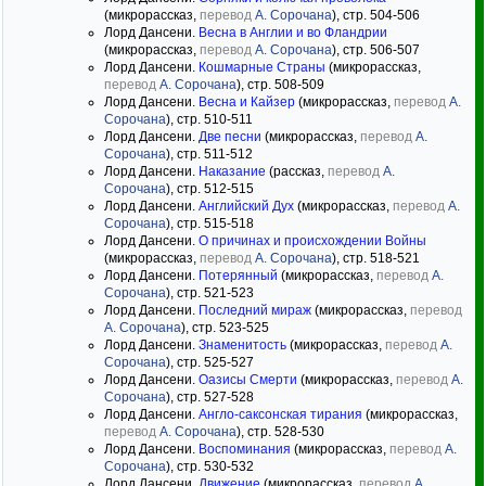
(микрорассказ,
перевод
А. Сорочана
), стр. 504-506
Лорд Дансени.
Весна в Англии и во Фландрии
(микрорассказ,
перевод
А. Сорочана
), стр. 506-507
Лорд Дансени.
Кошмарные Страны
(микрорассказ,
перевод
А. Сорочана
), стр. 508-509
Лорд Дансени.
Весна и Кайзер
(микрорассказ,
перевод
А.
Сорочана
), стр. 510-511
Лорд Дансени.
Две песни
(микрорассказ,
перевод
А.
Сорочана
), стр. 511-512
Лорд Дансени.
Наказание
(рассказ,
перевод
А.
Сорочана
), стр. 512-515
Лорд Дансени.
Английский Дух
(микрорассказ,
перевод
А.
Сорочана
), стр. 515-518
Лорд Дансени.
О причинах и происхождении Войны
(микрорассказ,
перевод
А. Сорочана
), стр. 518-521
Лорд Дансени.
Потерянный
(микрорассказ,
перевод
А.
Сорочана
), стр. 521-523
Лорд Дансени.
Последний мираж
(микрорассказ,
перевод
А. Сорочана
), стр. 523-525
Лорд Дансени.
Знаменитость
(микрорассказ,
перевод
А.
Сорочана
), стр. 525-527
Лорд Дансени.
Оазисы Смерти
(микрорассказ,
перевод
А.
Сорочана
), стр. 527-528
Лорд Дансени.
Англо-саксонская тирания
(микрорассказ,
перевод
А. Сорочана
), стр. 528-530
Лорд Дансени.
Воспоминания
(микрорассказ,
перевод
А.
Сорочана
), стр. 530-532
Лорд Дансени.
Движение
(микрорассказ,
перевод
А.