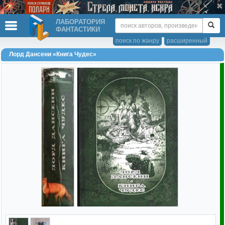
ЛАБОРАТОРИЯ
ФАНТАСТИКИ
поиск по жанру
расширенный
Лорд Дансени «Книга Чудес»