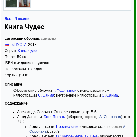
Лорд Дансени
Книга Чудес
авторский сборник,
самиздат
:
оПУС М
,
2013
г.
Серия:
Книга чудес
Тираж:
50 экз.
ISBN в издании не указан
Тип обложки:
твёрдая
Страниц:
800
Описание:
Оформление обложки
Т. Федяниной
с использованием
иллюстрации
С. Сайма
; внутренние иллюстрации
С. Сайма
.
Содержание
:
Александр Сорочан. От переводчика, стр. 5-6
Лорд Дансени.
Боги Пеганы
(сборник,
перевод
А. Сорочана
), стр.
7-52
Лорд Дансени.
Предисловие
(микрорассказ,
перевод
А.
Сорочана
), стр. 9
Лорд Дансени.
О Скарле-барабанщике
(микрорассказ,