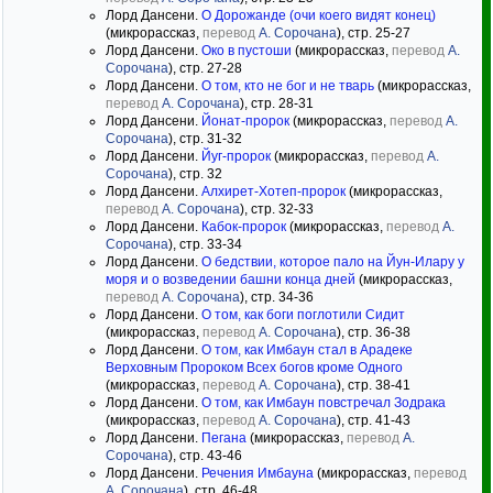
Лорд Дансени.
О Дорожанде (очи коего видят конец)
(микрорассказ,
перевод
А. Сорочана
), стр. 25-27
Лорд Дансени.
Око в пустоши
(микрорассказ,
перевод
А.
Сорочана
), стр. 27-28
Лорд Дансени.
О том, кто не бог и не тварь
(микрорассказ,
перевод
А. Сорочана
), стр. 28-31
Лорд Дансени.
Йонат-пророк
(микрорассказ,
перевод
А.
Сорочана
), стр. 31-32
Лорд Дансени.
Йуг-пророк
(микрорассказ,
перевод
А.
Сорочана
), стр. 32
Лорд Дансени.
Алхирет-Хотеп-пророк
(микрорассказ,
перевод
А. Сорочана
), стр. 32-33
Лорд Дансени.
Кабок-пророк
(микрорассказ,
перевод
А.
Сорочана
), стр. 33-34
Лорд Дансени.
О бедствии, которое пало на Йун-Илару у
моря и о возведении башни конца дней
(микрорассказ,
перевод
А. Сорочана
), стр. 34-36
Лорд Дансени.
О том, как боги поглотили Сидит
(микрорассказ,
перевод
А. Сорочана
), стр. 36-38
Лорд Дансени.
О том, как Имбаун стал в Арадеке
Верховным Пророком Всех богов кроме Одного
(микрорассказ,
перевод
А. Сорочана
), стр. 38-41
Лорд Дансени.
О том, как Имбаун повстречал Зодрака
(микрорассказ,
перевод
А. Сорочана
), стр. 41-43
Лорд Дансени.
Пегана
(микрорассказ,
перевод
А.
Сорочана
), стр. 43-46
Лорд Дансени.
Речения Имбауна
(микрорассказ,
перевод
А. Сорочана
), стр. 46-48