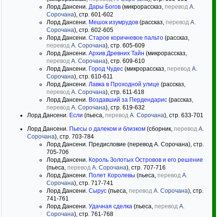
Лорд Дансени.
Дары Богов
(микрорассказ,
перевод
А.
Сорочана
), стр. 601-602
Лорд Дансени.
Мешок изумрудов
(рассказ,
перевод
А.
Сорочана
), стр. 602-605
Лорд Дансени.
Старое коричневое пальто
(рассказ,
перевод
А. Сорочана
), стр. 605-609
Лорд Дансени.
Архив Древних Тайн
(микрорассказ,
перевод
А. Сорочана
), стр. 609-610
Лорд Дансени.
Город Чудес
(микрорассказ,
перевод
А.
Сорочана
), стр. 610-611
Лорд Дансени.
Лавка в Проходной улице
(рассказ,
перевод
А. Сорочана
), стр. 611-618
Лорд Дансени.
Воздавший за Пердендарис
(рассказ,
перевод
А. Сорочана
), стр. 619-632
Лорд Дансени.
Если
(пьеса,
перевод
А. Сорочана
), стр. 633-701
Лорд Дансени.
Пьесы о далеком и близком
(сборник,
перевод
А.
Сорочана
), стр. 703-784
Лорд Дансени. Предисловие (перевод А. Сорочана), стр.
705-706
Лорд Дансени.
Король Золотых Островов и его решение
(пьеса,
перевод
А. Сорочана
), стр. 707-716
Лорд Дансени.
Полет Королевы
(пьеса,
перевод
А.
Сорочана
), стр. 717-741
Лорд Дансени.
Сырус
(пьеса,
перевод
А. Сорочана
), стр.
741-761
Лорд Дансени.
Удачная сделка
(пьеса,
перевод
А.
Сорочана
), стр. 761-768