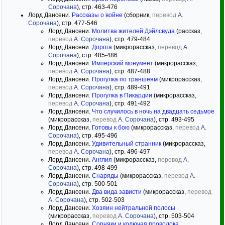
Сорочана
), стр. 463-476
Лорд Дансени.
Рассказы о войне
(сборник,
перевод
А.
Сорочана
), стр. 477-546
Лорд Дансени.
Молитва жителей Дэйлсвуда
(рассказ,
перевод
А. Сорочана
), стр. 479-484
Лорд Дансени.
Дорога
(микрорассказ,
перевод
А.
Сорочана
), стр. 485-486
Лорд Дансени.
Имперский монумент
(микрорассказ,
перевод
А. Сорочана
), стр. 487-488
Лорд Дансени.
Прогулка по траншеям
(микрорассказ,
перевод
А. Сорочана
), стр. 489-491
Лорд Дансени.
Прогулка в Пикардии
(микрорассказ,
перевод
А. Сорочана
), стр. 491-492
Лорд Дансени.
Что случилось в ночь на двадцать седьмое
(микрорассказ,
перевод
А. Сорочана
), стр. 493-495
Лорд Дансени.
Готовы к бою
(микрорассказ,
перевод
А.
Сорочана
), стр. 495-496
Лорд Дансени.
Удивительный странник
(микрорассказ,
перевод
А. Сорочана
), стр. 496-497
Лорд Дансени.
Англия
(микрорассказ,
перевод
А.
Сорочана
), стр. 498-499
Лорд Дансени.
Снаряды
(микрорассказ,
перевод
А.
Сорочана
), стр. 500-501
Лорд Дансени.
Два вида зависти
(микрорассказ,
перевод
А. Сорочана
), стр. 502-503
Лорд Дансени.
Хозяин нейтральной полосы
(микрорассказ,
перевод
А. Сорочана
), стр. 503-504
Лорд Дансени.
Сорняки и колючая проволока