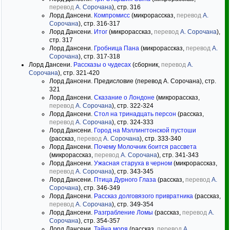
перевод
А. Сорочана
), стр. 316
Лорд Дансени.
Компромисс
(микрорассказ,
перевод
А.
Сорочана
), стр. 316-317
Лорд Дансени.
Итог
(микрорассказ,
перевод
А. Сорочана
),
стр. 317
Лорд Дансени.
Гробница Пана
(микрорассказ,
перевод
А.
Сорочана
), стр. 317-318
Лорд Дансени.
Рассказы о чудесах
(сборник,
перевод
А.
Сорочана
), стр. 321-420
Лорд Дансени. Предисловие (перевод А. Сорочана), стр.
321
Лорд Дансени.
Сказание о Лондоне
(микрорассказ,
перевод
А. Сорочана
), стр. 322-324
Лорд Дансени.
Стол на тринадцать персон
(рассказ,
перевод
А. Сорочана
), стр. 324-333
Лорд Дансени.
Город на Мэллингтонской пустоши
(рассказ,
перевод
А. Сорочана
), стр. 333-340
Лорд Дансени.
Почему Молочник боится рассвета
(микрорассказ,
перевод
А. Сорочана
), стр. 341-343
Лорд Дансени.
Ужасная старуха в черном
(микрорассказ,
перевод
А. Сорочана
), стр. 343-345
Лорд Дансени.
Птица Дурного Глаза
(рассказ,
перевод
А.
Сорочана
), стр. 346-349
Лорд Дансени.
Рассказ долговязого привратника
(рассказ,
перевод
А. Сорочана
), стр. 349-354
Лорд Дансени.
Разграбление Ломы
(рассказ,
перевод
А.
Сорочана
), стр. 354-357
Лорд Дансени.
Тайна моря
(рассказ,
перевод
А.