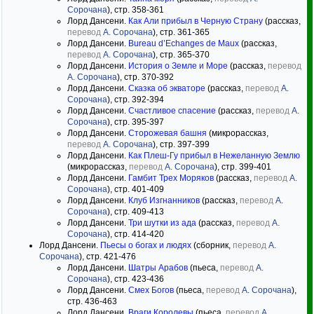
Сорочана
), стр. 358-361
Лорд Дансени.
Как Али прибыл в Черную Страну
(рассказ,
перевод
А. Сорочана
), стр. 361-365
Лорд Дансени.
Bureau d’Echanges de Maux
(рассказ,
перевод
А. Сорочана
), стр. 365-370
Лорд Дансени.
История о Земле и Море
(рассказ,
перевод
А. Сорочана
), стр. 370-392
Лорд Дансени.
Сказка об экваторе
(рассказ,
перевод
А.
Сорочана
), стр. 392-394
Лорд Дансени.
Счастливое спасение
(рассказ,
перевод
А.
Сорочана
), стр. 395-397
Лорд Дансени.
Сторожевая башня
(микрорассказ,
перевод
А. Сорочана
), стр. 397-399
Лорд Дансени.
Как Плеш-Гу прибыл в Нежеланную Землю
(микрорассказ,
перевод
А. Сорочана
), стр. 399-401
Лорд Дансени.
Гамбит Трех Моряков
(рассказ,
перевод
А.
Сорочана
), стр. 401-409
Лорд Дансени.
Клуб Изгнанников
(рассказ,
перевод
А.
Сорочана
), стр. 409-413
Лорд Дансени.
Три шутки из ада
(рассказ,
перевод
А.
Сорочана
), стр. 414-420
Лорд Дансени.
Пьесы о богах и людях
(сборник,
перевод
А.
Сорочана
), стр. 421-476
Лорд Дансени.
Шатры Арабов
(пьеса,
перевод
А.
Сорочана
), стр. 423-436
Лорд Дансени.
Смех Богов
(пьеса,
перевод
А. Сорочана
),
стр. 436-463
Лорд Дансени.
Враги Королевы
(пьеса,
перевод
А.