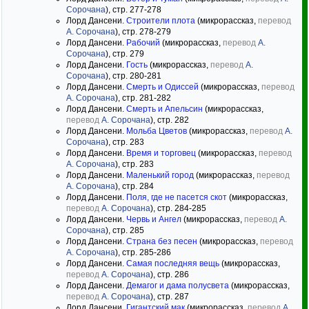
Сорочана
), стр. 277-278
Лорд Дансени.
Строители плота
(микрорассказ,
перевод
А. Сорочана
), стр. 278-279
Лорд Дансени.
Рабочий
(микрорассказ,
перевод
А.
Сорочана
), стр. 279
Лорд Дансени.
Гость
(микрорассказ,
перевод
А.
Сорочана
), стр. 280-281
Лорд Дансени.
Смерть и Одиссей
(микрорассказ,
перевод
А. Сорочана
), стр. 281-282
Лорд Дансени.
Смерть и Апельсин
(микрорассказ,
перевод
А. Сорочана
), стр. 282
Лорд Дансени.
Мольба Цветов
(микрорассказ,
перевод
А.
Сорочана
), стр. 283
Лорд Дансени.
Время и торговец
(микрорассказ,
перевод
А. Сорочана
), стр. 283
Лорд Дансени.
Маленький город
(микрорассказ,
перевод
А. Сорочана
), стр. 284
Лорд Дансени.
Поля, где не пасется скот
(микрорассказ,
перевод
А. Сорочана
), стр. 284-285
Лорд Дансени.
Червь и Ангел
(микрорассказ,
перевод
А.
Сорочана
), стр. 285
Лорд Дансени.
Страна без песен
(микрорассказ,
перевод
А. Сорочана
), стр. 285-286
Лорд Дансени.
Самая последняя вещь
(микрорассказ,
перевод
А. Сорочана
), стр. 286
Лорд Дансени.
Демагог и дама полусвета
(микрорассказ,
перевод
А. Сорочана
), стр. 287
Лорд Дансени.
Гигантский мак
(микрорассказ,
перевод
А.