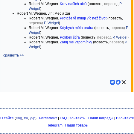
Robert M. Wegner.
Krev našich otců
(повесть,
перевод
P.
Weigel
)
Robert M. Wegner. Jih: Meč a žár
Robert M. Wegner.
Protože tě miluji víc než život
(повесть,
перевод
P. Weigel
)
Robert M. Wegner.
Kdybych měla bratra
(повесть,
перевод
P.
Weigel
)
Robert M. Wegner.
Polibek štíra
(повесть,
перевод
P. Weigel
)
Robert M. Wegner.
Zabij mé vzpomínky
(повесть,
перевод
P.
Weigel
)
сравнить >>
О сайте
(
eng
,
fra
,
укр
) |
Регламент
|
FAQ
|
Контакты
|
Наши награды
|
ВКонтакте
|
Telegram
|
Наши товары