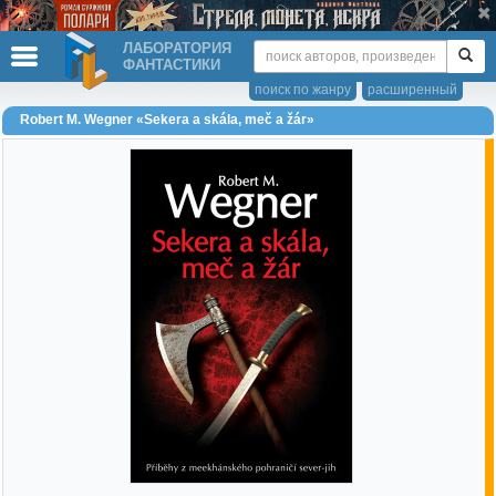
ЛАБОРАТОРИЯ
ФАНТАСТИКИ
поиск по жанру
расширенный
Robert M. Wegner «Sekera a skála, meč a žár»