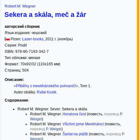
Robert M. Wegner
Sekera a skála, meč a žár
авторский сборник
Язык издания:
чешский
Plzen:
Laser-books
,
2011
г. (ноябрь)
Серия:
Podil
ISBN:
978-80-7193-342-7
Тип обложки:
мягкая
Формат:
70x92/32
(110x165 мм)
Страниц:
504
Описание:
«Příběhy z meekhánského pohraničí»
, Tom 1.
Autor obálky:
Rafał Kosik
.
Содержание
:
Robert M. Wegner. Sever: Sekera a skála
Robert M. Wegner.
Horalova čest
(повесть,
перевод
P.
Weigel
)
Robert M. Wegner.
Všichni jsme Meekhánci
(повесть,
перевод
P. Weigel
)
Robert M. Wegner.
Šarlat na plášti
(повесть,
перевод
P.
Weigel
)