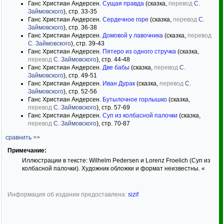
Ганс Христиан Андерсен.
Сущая правда
(сказка,
перевод
С.
Займовского
), стр. 33-35
Ганс Христиан Андерсен.
Сердечное горе
(сказка,
перевод
С.
Займовского
), стр. 36-38
Ганс Христиан Андерсен.
Домовой у лавочника
(сказка,
перевод
С. Займовского
), стр. 39-43
Ганс Христиан Андерсен.
Пятеро из одного стручка
(сказка,
перевод
С. Займовского
), стр. 44-48
Ганс Христиан Андерсен.
Две бабы
(сказка,
перевод
С.
Займовского
), стр. 49-51
Ганс Христиан Андерсен.
Иван Дурак
(сказка,
перевод
С.
Займовского
), стр. 52-56
Ганс Христиан Андерсен.
Бутылочное горлышко
(сказка,
перевод
С. Займовского
), стр. 57-69
Ганс Христиан Андерсен.
Суп из колбасной палочки
(сказка,
перевод
С. Займовского
), стр. 70-87
сравнить >>
Примечание:
Иллюстрации в тексте: Wilhelm Pedersen и Lorenz Froelich (Суп из
колбасной палочки). Художник обложки и формат неизвестны. «
Информация об издании предоставлена:
sizif