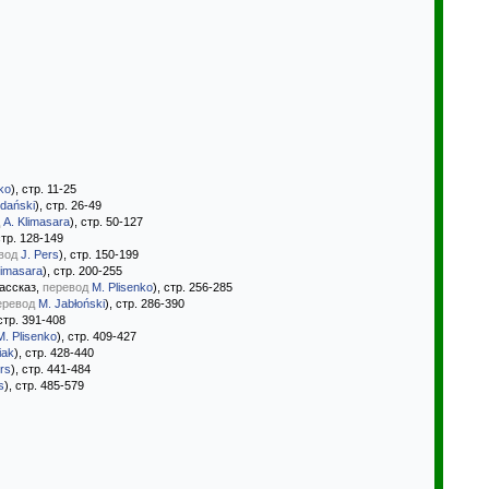
ko
), стр. 11-25
udański
), стр. 26-49
A. Klimasara
), стр. 50-127
стр. 128-149
вод
J. Pers
), стр. 150-199
limasara
), стр. 200-255
ассказ,
перевод
M. Plisenko
), стр. 256-285
еревод
M. Jabłoński
), стр. 286-390
 стр. 391-408
M. Plisenko
), стр. 409-427
iak
), стр. 428-440
rs
), стр. 441-484
s
), стр. 485-579