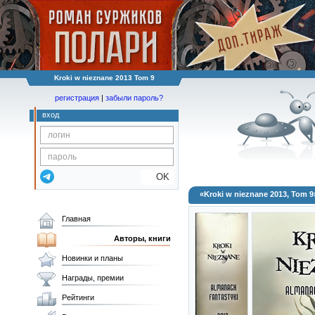
Kroki w nieznane 2013 Tom 9
регистрация
|
забыли пароль?
вход
OK
«Kroki w nieznane 2013, Tom 9
Главная
Авторы, книги
Новинки и планы
Награды, премии
Рейтинги