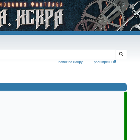
поиск по жанру
расширенный