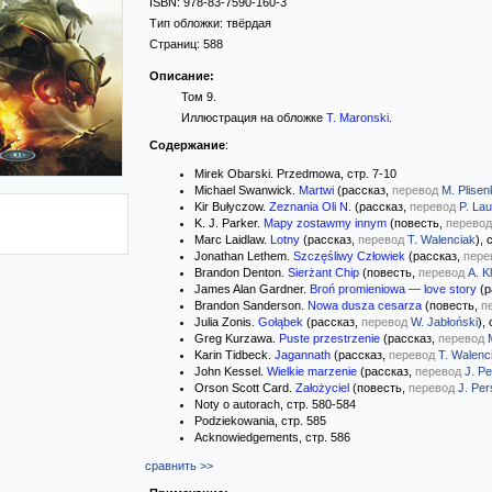
ISBN:
978-83-7590-160-3
Тип обложки:
твёрдая
Страниц:
588
Описание:
Том 9.
Иллюстрация на обложке
Т. Маronski
.
Содержание
:
Mirek Obarski. Przedmowa, стр. 7-10
Michael Swanwick.
Martwi
(рассказ,
перевод
M. Plisen
Kir Bułyczow.
Zeznania Oli N.
(рассказ,
перевод
P. La
K. J. Parker.
Mapy zostawmy innym
(повесть,
перевод
Marc Laidlaw.
Lotny
(рассказ,
перевод
T. Walenciak
), 
Jonathan Lethem.
Szczęśliwy Człowiek
(рассказ,
пере
Brandon Denton.
Sierżant Chip
(повесть,
перевод
A. K
James Alan Gardner.
Broń promieniowa — love story
(р
Brandon Sanderson.
Nowa dusza cesarza
(повесть,
п
Julia Zonis.
Gołąbek
(рассказ,
перевод
W. Jabłoński
),
Greg Kurzawa.
Puste przestrzenie
(рассказ,
перевод
Karin Tidbeck.
Jagannath
(рассказ,
перевод
T. Walenc
John Kessel.
Wielkie marzenie
(рассказ,
перевод
J. Pe
Orson Scott Card.
Założyciel
(повесть,
перевод
J. Per
Noty o autorach, стр. 580-584
Podziekowania, стр. 585
Acknowiedgements, стр. 586
сравнить >>