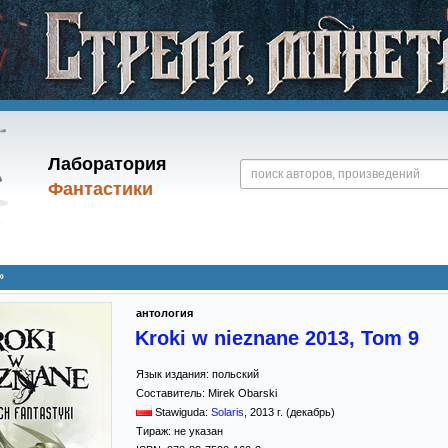
Лаборатория
Фантастики
»
антология
Kroki w nieznane 2013, Tom 9
Язык издания:
польский
Составитель:
Mirek Obarski
Stawiguda:
Solaris
,
2013
г. (декабрь)
Тираж:
не указан