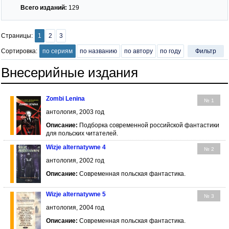
Всего изданий:
129
Страницы:
1
2
3
Сортировка:
по сериям
по названию
по автору
по году
Фильтр
Внесерийные издания
Zombi Lenina
№ 1
антология, 2003 год
Описание:
Подборка современной российской фантастики
для польских читателей.
Wizje alternatywne 4
№ 2
антология, 2002 год
Описание:
Современная польская фантастика.
Wizje alternatywne 5
№ 3
антология, 2004 год
Описание:
Современная польская фантастика.