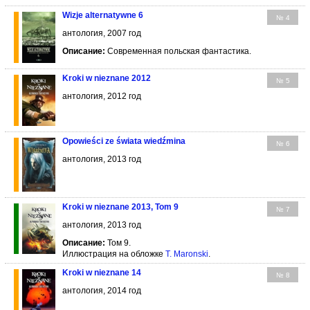
Wizje alternatywne 6
№ 4
антология, 2007 год
Описание:
Современная польская фантастика.
Kroki w nieznane 2012
№ 5
антология, 2012 год
Opowieści ze świata wiedźmina
№ 6
антология, 2013 год
Kroki w nieznane 2013, Tom 9
№ 7
антология, 2013 год
Описание:
Том 9.
Иллюстрация на обложке
Т. Маronski
.
Kroki w nieznane 14
№ 8
антология, 2014 год