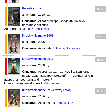
Po katastrofie
№ 14
антология, 2015 год
Описание:
Антология произведений на тему
постапокалипсиса.
Autor okładki
Mariusz Brzostowski
.
Kroki w nieznane 2005
№ 15
антология, 2005 год
Описание:
Autor okładki
Maciej Błażejczyk
.
Kroki w nieznane 2010
№ 16
антология, 2010 год
Описание:
Альманах фантастики. Большинство
представленных произведений — номинанты или
лауреаты престижных НФ премий.
Иллюстрация на обложке
Т. Мароньского
.
Kroki w nieznane Rakietowej krowy
№ 17
антология, 2018 год
Описание:
Autor okładki:
Tomasz Łaz
.