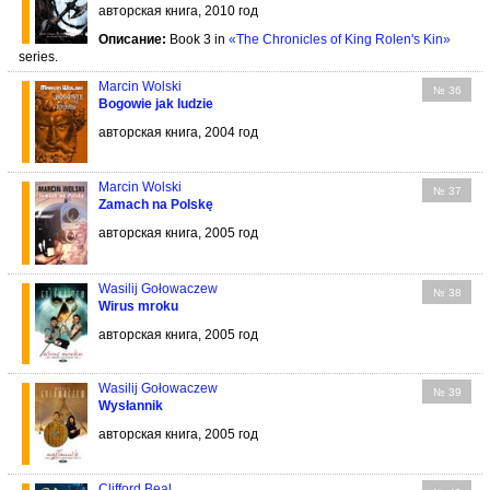
авторская книга, 2010 год
Описание:
Book 3 in
«The Chronicles of King Rolen's Kin»
series.
Marcin Wolski
№ 36
Bogowie jak ludzie
авторская книга, 2004 год
Marcin Wolski
№ 37
Zamach na Polskę
авторская книга, 2005 год
Wasilij Gołowaczew
№ 38
Wirus mroku
авторская книга, 2005 год
Wasilij Gołowaczew
№ 39
Wysłannik
авторская книга, 2005 год
Clifford Beal