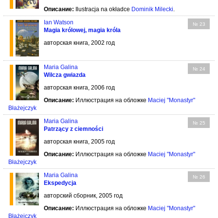
Описание:
Ilustracja na okładce
Dominik Milecki
.
Ian Watson
№ 23
Magia królowej, magia króla
авторская книга, 2002 год
Maria Galina
№ 24
Wilcza gwiazda
авторская книга, 2006 год
Описание:
Иллюстрация на обложке
Maciej "Monastyr"
Błażejczyk
Maria Galina
№ 25
Patrzący z ciemności
авторская книга, 2005 год
Описание:
Иллюстрация на обложке
Maciej "Monastyr"
Błażejczyk
Maria Galina
№ 26
Ekspedycja
авторский сборник, 2005 год
Описание:
Иллюстрация на обложке
Maciej "Monastyr"
Błażejczyk