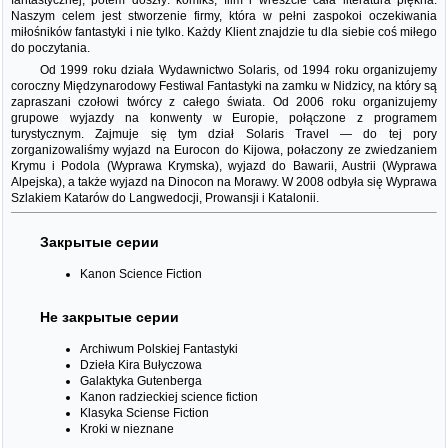
fantastycznej, potem doszły: komiks, film i wreszcie cała literatura piękna.
Naszym celem jest stworzenie firmy, która w pełni zaspokoi oczekiwania
miłośników fantastyki i nie tylko. Każdy Klient znajdzie tu dla siebie coś miłego
do poczytania.
Od 1999 roku działa Wydawnictwo Solaris, od 1994 roku organizujemy
coroczny Międzynarodowy Festiwal Fantastyki na zamku w Nidzicy, na który są
zapraszani czołowi twórcy z całego świata. Od 2006 roku organizujemy
grupowe wyjazdy na konwenty w Europie, połączone z programem
turystycznym. Zajmuje się tym dział Solaris Travel — do tej pory
zorganizowaliśmy wyjazd na Eurocon do Kijowa, połaczony ze zwiedzaniem
Krymu i Podola (Wyprawa Krymska), wyjazd do Bawarii, Austrii (Wyprawa
Alpejska), a także wyjazd na Dinocon na Morawy. W 2008 odbyła się Wyprawa
Szlakiem Katarów do Langwedocji, Prowansji i Katalonii.
Закрытые серии
Kanon Science Fiction
Не закрытые серии
Archiwum Polskiej Fantastyki
Dzieła Kira Bułyczowa
Galaktyka Gutenberga
Kanon radzieckiej science fiction
Klasyka Sciense Fiction
Kroki w nieznane