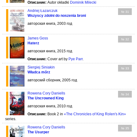
Описание:
Autor okładki
Dominik Milecki
Andriej Łazarczuk
№ 31
Wszyscy zdolni do noszenia broni
авторская книга, 2003 год
James Goss
№ 32
Haterz
авторская книга, 2015 год
Описание:
Cover art by
Pye Parr
.
Siergiej Siniakin
№ 33
Władca mórz
авторский сборник, 2005 год
Rowena Cory Daniells
№ 34
The Uncrowned King
авторская книга, 2010 год
Описание:
Book 2 in
«The Chronicles of King Rolen's Kin»
series.
Rowena Cory Daniells
№ 35
The Usurper