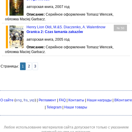
авторская книга, 2007 год
Описание:
Серийное оформление Tomasz Wencek,
обложка Maciej Garbacz.
Henry Lion Oldi
,
M.&S. Diaczenko
,
А. Walentinow
№ 50
Granica 2: Czas łamania zakazów
авторская книга, 2005 год
Описание:
Серийное оформление Tomasz Wencek,
обложка Maciej Garbacz.
Страницы:
1
2
3
О сайте
(
eng
,
fra
,
укр
) |
Регламент
|
FAQ
|
Контакты
|
Наши награды
|
ВКонтакте
|
Telegram
|
Наши товары
Любое использование материалов сайта допускается только с указанием
активной ссылки на источник.