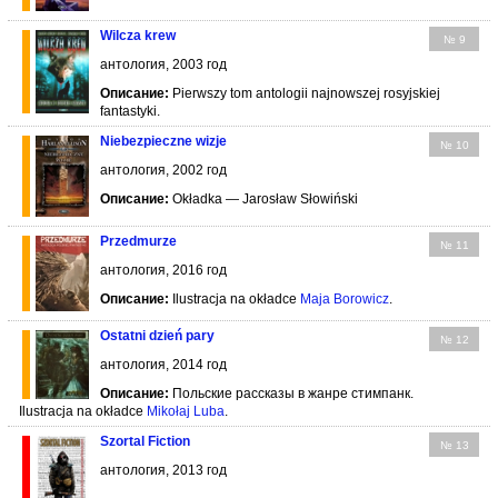
Wilcza krew
№ 9
антология, 2003 год
Описание:
Pierwszy tom antologii najnowszej rosyjskiej
fantastyki.
Niebezpieczne wizje
№ 10
антология, 2002 год
Описание:
Okładka — Jarosław Słowiński
Przedmurze
№ 11
антология, 2016 год
Описание:
Ilustracja na okładce
Maja Borowicz
.
Ostatni dzień pary
№ 12
антология, 2014 год
Описание:
Польские рассказы в жанре стимпанк.
Ilustracja na okładce
Mikołaj Luba
.
Szortal Fiction
№ 13
антология, 2013 год