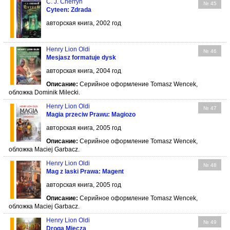
C. J. Cherryh
№ 45
Cyteen: Zdrada
авторская книга, 2002 год
Henry Lion Oldi
№ 46
Mesjasz formatuje dysk
авторская книга, 2004 год
Описание:
Серийное оформление Tomasz Wencek,
обложка Dominik Milecki.
Henry Lion Oldi
№ 47
Magia przeciw Prawu: Magiozo
авторская книга, 2005 год
Описание:
Серийное оформление Tomasz Wencek,
обложка Maciej Garbacz.
Henry Lion Oldi
№ 48
Mag z laski Prawa: Magent
авторская книга, 2005 год
Описание:
Серийное оформление Tomasz Wencek,
обложка Maciej Garbacz.
Henry Lion Oldi
№ 49
Droga Miecza