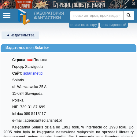
ЛАБОРАТОРИЯ
ФАНТАСТИКИ
поиск по жанру
расширенный
◄ издательства
Издательство «Solaris»
Страна:
Польша
Город:
Stawiguda
Сайт:
solarisnet.pl
Solaris
ul. Warszawska 25 A
11-034 Stawiguda
Polska
NIP: 739-31-87-699
tel./fax 089 5413117
e-mail: agencja@solarisnet.pl
Księgarnia Solaris działa od 1991 roku, w internecie od 1998 roku. Do
2005 roku była to księgarnia nastawiona wyłącznie na sprzedaż literatury