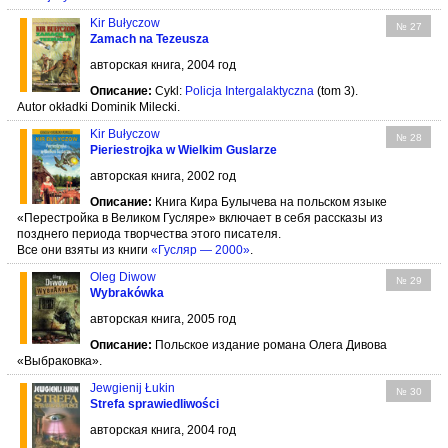
Kir Bułyczow
№ 27
Zamach na Tezeusza
авторская книга, 2004 год
Описание:
Cykl:
Policja Intergalaktyczna
(tom 3).
Autor okładki Dominik Milecki.
Kir Bułyczow
№ 28
Pieriestrojka w Wielkim Guslarze
авторская книга, 2002 год
Описание:
Книга Кира Булычева на польском языке
«Перестройка в Великом Гусляре» включает в себя рассказы из
позднего периода творчества этого писателя.
Все они взяты из книги
«Гусляр — 2000»
.
Oleg Diwow
№ 29
Wybrakówka
авторская книга, 2005 год
Описание:
Польское издание романа Олега Дивова
«Выбраковка».
Jewgienij Łukin
№ 30
Strefa sprawiedliwości
авторская книга, 2004 год