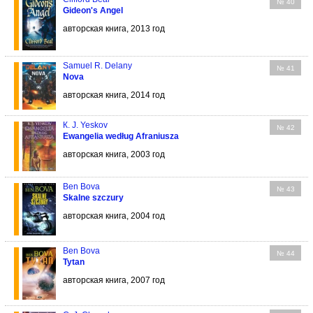
№ 40
Gideon's Angel
авторская книга, 2013 год
Samuel R. Delany
№ 41
Nova
авторская книга, 2014 год
К. J. Yeskov
№ 42
Ewangelia według Afraniusza
авторская книга, 2003 год
Ben Bova
№ 43
Skalne szczury
авторская книга, 2004 год
Ben Bova
№ 44
Tytan
авторская книга, 2007 год