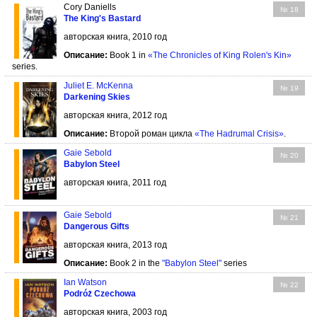
Cory Daniells
№ 18
The King's Bastard
авторская книга, 2010 год
Описание:
Book 1 in
«The Chronicles of King Rolen's Kin»
series.
Juliet E. McKenna
№ 19
Darkening Skies
авторская книга, 2012 год
Описание:
Второй роман цикла
«The Hadrumal Crisis»
.
Gaie Sebold
№ 20
Babylon Steel
авторская книга, 2011 год
Gaie Sebold
№ 21
Dangerous Gifts
авторская книга, 2013 год
Описание:
Book 2 in the
"Babylon Steel"
series
Ian Watson
№ 22
Podróż Czechowa
авторская книга, 2003 год