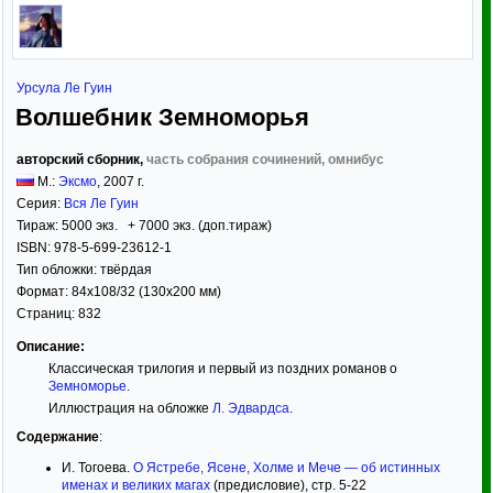
Урсула Ле Гуин
Волшебник Земноморья
авторский сборник,
часть собрания сочинений, омнибус
М.:
Эксмо
,
2007
г.
Серия:
Вся Ле Гуин
Тираж:
5000 экз. + 7000 экз. (доп.тираж)
ISBN:
978-5-699-23612-1
Тип обложки:
твёрдая
Формат:
84x108/32
(130x200 мм)
Страниц:
832
Описание:
Классическая трилогия и первый из поздних романов о
Земноморье
.
Иллюстрация на обложке
Л. Эдвардса
.
Содержание
:
И. Тогоева.
О Ястребе, Ясене, Холме и Мече — об истинных
именах и великих магах
(предисловие), стр. 5-22