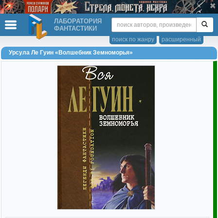
ЛАБОРАТОРИЯ
ФАНТАСТИКИ
поиск по жанру
расширенный
Урсула Ле Гуин «Волшебник Земноморья»