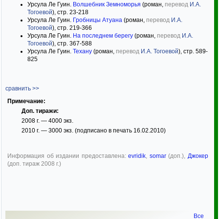
Урсула Ле Гуин.
Волшебник Земноморья
(роман,
перевод
И.А.
Тогоевой
), стр. 23-218
Урсула Ле Гуин.
Гробницы Атуана
(роман,
перевод
И.А.
Тогоевой
), стр. 219-366
Урсула Ле Гуин.
На последнем берегу
(роман,
перевод
И.А.
Тогоевой
), стр. 367-588
Урсула Ле Гуин.
Техану
(роман,
перевод
И.А. Тогоевой
), стр. 589-
825
сравнить >>
Примечание:
Доп. тиражи:
2008 г. — 4000 экз.
2010 г. — 3000 экз. (подписано в печать 16.02.2010)
Информация об издании предоставлена:
evridik
,
somar
(доп.),
Джокер
(доп. тираж 2008 г.)
Все