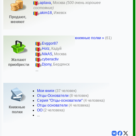
aplava
,
Москва
(500 очень хорошее
состояние)
akim18
,
Ижевск
Продают,
меняют
книжные полки »
(61)
Evggor87
Holz
,
Кадуй
NikAS
,
Москва
cyberactiv
Желают
Djony
,
Бердянск
приобрести
...
Мои книги
(37 человек)
Отцы-Основатели
(8 человек)
Серия "Отцы-основатели"
(4 человека)
Отцы основатели
(4 человека)
Книжные
ОО
(2 человека)
полки
...