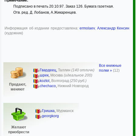
Примечание:
Подписано в печать 20.10.97. Заказ 126. Бумага газетная.
Отв. ред. Д. Лобанов, А.Жикаренцев.
Информация об издании предоставлена:
ermolaev
,
Александр Кенсин
(художник)
Все книжные
Гвардеец
,
Таллин
(140 отличн)
полки »
(12)
шрек
,
Москва
(идеальное 200)
koztol
,
Волгоград
(250 руб.)
Продают,
chechaco
,
Нижний Новгород
меняют
Гришка
,
Мурманск
georgkorg
Желают
приобрести