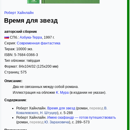
Роберт Хайнлайн
Время для звезд
авторский сборник
СПб.:
Азбука-Терра
,
1997
г.
Серия:
Современная фантастика
Тираж:
10000 экз.
ISBN:
5-7684-0366-3
Тип обложки:
твёрдая
Формат:
84x104/32
(125x200 мм)
Страниц:
575
Описание:
Два не связанных между собой романа.
Иллюстрация на обложке
K. Мура
(в издании не указан).
Содержание
:
Роберт Хайнлайн.
Время для звезд
(роман,
перевод
В.
Ковалевского
,
Н. Штуцер
), с. 5-288
Роберт Хайнлайн.
Имею скафандр — готов путешествовать
(роман,
перевод
Ю. Зараховича
), с. 289–573