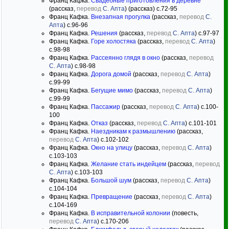
Франц Кафка.
Свадебные приготовления в деревне
(рассказ,
перевод
С. Апта
) (рассказ) c.72-95
Франц Кафка.
Внезапная прогулка
(рассказ,
перевод
С.
Апта
) c.96-96
Франц Кафка.
Решения
(рассказ,
перевод
С. Апта
) c.97-97
Франц Кафка.
Горе холостяка
(рассказ,
перевод
С. Апта
)
c.98-98
Франц Кафка.
Рассеянно глядя в окно
(рассказ,
перевод
С. Апта
) c.98-98
Франц Кафка.
Дорога домой
(рассказ,
перевод
С. Апта
)
c.99-99
Франц Кафка.
Бегущие мимо
(рассказ,
перевод
С. Апта
)
c.99-99
Франц Кафка.
Пассажир
(рассказ,
перевод
С. Апта
) c.100-
100
Франц Кафка.
Отказ
(рассказ,
перевод
С. Апта
) c.101-101
Франц Кафка.
Наездникам к размышлению
(рассказ,
перевод
С. Апта
) c.102-102
Франц Кафка.
Окно на улицу
(рассказ,
перевод
С. Апта
)
c.103-103
Франц Кафка.
Желание стать индейцем
(рассказ,
перевод
С. Апта
) c.103-103
Франц Кафка.
Большой шум
(рассказ,
перевод
С. Апта
)
c.104-104
Франц Кафка.
Превращение
(рассказ,
перевод
С. Апта
)
c.104-169
Франц Кафка.
В исправительной колонии
(повесть,
перевод
С. Апта
) c.170-206