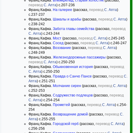
Франц Кафка.
Блюмфельд, старый холостяк
(рассказ,
перевод
С. Апта
) c.207-236
Франц Кафка.
На галерее
(рассказ,
перевод
С. Апта
)
c.237-237
Франц Кафка.
Шакалы и арабы
(рассказ,
перевод
С. Апта
)
c.238-242
Франц Кафка.
Забота главы семейства
(рассказ,
перевод
С. Апта
) c.243-244
Франц Кафка.
Мост
(рассказ,
перевод
С. Апта
) c.245-245
Франц Кафка.
Сосед
(рассказ,
перевод
С. Апта
) c.246-247
Франц Кафка.
Воззвание
(рассказ,
перевод
С. Апта
)
c.248-249
Франц Кафка.
Железнодорожные пассажиры
(рассказ,
перевод
С. Апта
) c.250-250
Франц Кафка.
Обыкновенная история
(рассказ,
перевод
С. Апта
) c.250-250
Франц Кафка.
Правда о Санчо Пансе
(рассказ,
перевод
С.
Апта
) c.251-251
Франц Кафка.
Молчание сирен
(рассказ,
перевод
С. Апта
)
c.252-253
Франц Кафка.
Содружество подлецов
(рассказ,
перевод
С. Апта
) c.254-254
Франц Кафка.
Прометей
(рассказ,
перевод
С. Апта
) c.254-
254
Франц Кафка.
Возвращение домой
(рассказ,
перевод
С.
Апта
) c.255-255
Франц Кафка.
Городской герб
(рассказ,
перевод
С. Апта
)
c.256-256