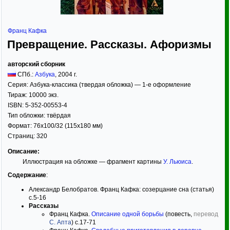
Франц Кафка
Превращение. Рассказы. Афоризмы
авторский сборник
СПб.:
Азбука
,
2004
г.
Серия:
Азбука-классика (твердая обложка) — 1-е оформление
Тираж:
10000 экз.
ISBN:
5-352-00553-4
Тип обложки:
твёрдая
Формат:
76x100/32
(115x180 мм)
Страниц:
320
Описание:
Иллюстрация на обложке — фрагмент картины
У. Льюиса
.
Содержание
:
Александр Белобратов. Франц Кафка: созерцание сна (статья)
c.5-16
Рассказы
Франц Кафка.
Описание одной борьбы
(повесть,
перевод
С. Апта
) c.17-71