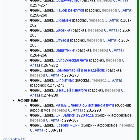
Франц Кафка.
Содружество
(рассказ,
перевод
С. Апта
)
c.257-257
Франц Кафка.
Набор рекрутов
(рассказ,
перевод
С. Апта
)
c.258-260
Франц Кафка.
Экзамен
(рассказ,
перевод
С. Апта
) c.261-
262
Франц Кафка.
Басенка
(рассказ,
перевод
С. Апта
) c.263-
263
Франц Кафка.
Отъезд
(рассказ,
перевод
С. Апта
) c.263-
263
Франц Кафка.
Защитники
(рассказ,
перевод
С. Апта
)
c.264-266
Франц Кафка.
Супружеская чета
(рассказ,
перевод
С.
Апта
) c.267-272
Франц Кафка.
Комментарий (Не надейся!)
(рассказ,
перевод
С. Апта
) c.273-273
Франц Кафка.
О притчах
(рассказ,
перевод
С. Апта
)
(рассказ) c.273-273
Франц Кафка.
В нашей синагоге
(рассказ,
перевод
С.
Апта
) c.274-280
Афоризмы
Франц Кафка.
Размышления об истинном пути
(сборник
афоризмов,
перевод
С. Апта
) c.281-298
Франц Кафка.
Он. Записи 1920 года
(сборник афоризмов,
перевод
С. Апта
) c.299-307
Франц Кафка.
К серии «Он»
(сборник афоризмов,
перевод
С. Апта
) c.308-311
сравнить >>