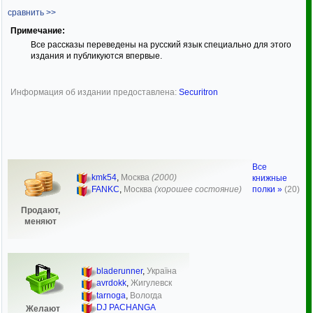
сравнить >>
Примечание:
Все рассказы переведены на русский язык специально для этого
издания и публикуются впервые.
Информация об издании предоставлена:
Securitron
Все
kmk54
,
Москва
(2000)
книжные
полки »
(20)
FANKC
,
Москва
(хорошее состояние)
Продают,
меняют
bladerunner
,
Україна
avrdokk
,
Жигулевск
tarnoga
,
Вологда
DJ PACHANGA
Желают