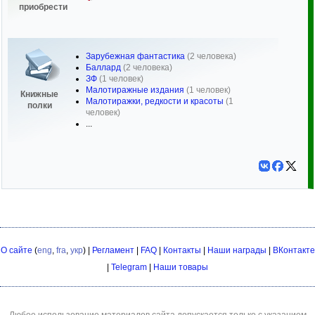
приобрести
Зарубежная фантастика
(2 человека)
Баллард
(2 человека)
ЗФ
(1 человек)
Малотиражные издания
(1 человек)
Книжные
Малотиражки, редкости и красоты
(1
полки
человек)
...
О сайте
(
eng
,
fra
,
укр
) |
Регламент
|
FAQ
|
Контакты
|
Наши награды
|
ВКонтакте
|
Telegram
|
Наши товары