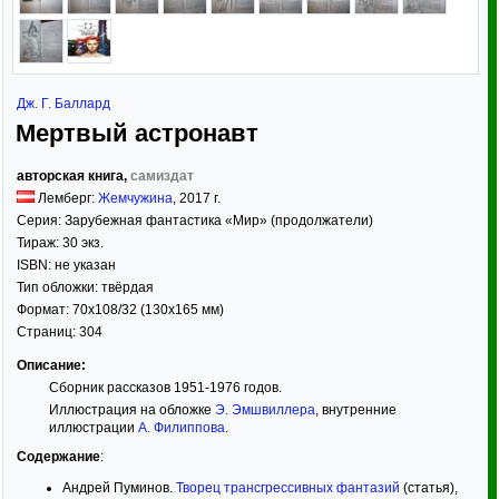
Дж. Г. Баллард
Мертвый астронавт
авторская книга,
самиздат
Лемберг:
Жемчужина
,
2017
г.
Серия:
Зарубежная фантастика «Мир» (продолжатели)
Тираж:
30 экз.
ISBN:
не указан
Тип обложки:
твёрдая
Формат:
70x108/32
(130x165 мм)
Страниц:
304
Описание:
Сборник рассказов 1951-1976 годов.
Иллюстрация на обложке
Э. Эмшвиллера
, внутренние
иллюстрации
А. Филипповa
.
Содержание
:
Андрей Пуминов.
Творец трансгрессивных фантазий
(статья),