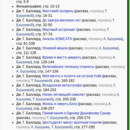
стр. 5-9
Фильмография, стр. 10-13
Дж. Г. Баллард.
Жестокий полдень
(рассказ,
перевод
Т.
Бушуевой
), стр. 16-31
Дж. Г. Баллард.
До завтра миллион лет
(рассказ,
перевод
Т.
Бушуевой
), стр. 32-55
Дж. Г. Баллард.
Мертвый астронавт
(рассказ,
перевод
Т.
Бушуевой
), стр. 57-79
Дж. Г. Баллард.
Ангелы КОМСАТА
(рассказ,
перевод
А. Бушуева
),
стр. 81-108
Дж. Г. Баллард.
Огневой мешок
(рассказ,
перевод
А. Бушуева
),
стр. 111-126
Дж. Г. Баллард.
Время и место умереть
(рассказ,
перевод
А.
Бушуева
), стр. 129-144
Дж. Г. Баллард.
Величайшее телешоу планеты
(рассказ,
перевод
А. Бушуева
), стр. 147-159
Дж. Г. Баллард.
Моя мечта о полете на остров Уэйк
(рассказ,
перевод
Т. Бушуевой
), стр. 160-182
Дж. Г. Баллард.
Воздушная катастрофа
(рассказ,
перевод
Т.
Бушуевой
), стр. 184-202
Дж. Г. Баллард.
Низко летающий самолет
(рассказ,
перевод
А.
Бушуева
,
Т. Бушуевой
), стр. 205-236
Дж. Г. Баллард.
Жизнь и смерть Бога
(рассказ,
перевод
А.
Бушуева
), стр. 238-257
Дж. Г. Баллард.
Примечания к Одному Душевному Срыву
(рассказ,
перевод
Т. Бушуевой
), стр. 259-274
Дж. Г. Баллард.
Шестьдесят минут крупным планом
(рассказ,
перевод
А. Бушуева
,
Т. Бушуевой
), стр. 277-295