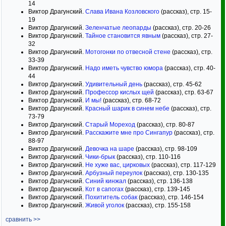
14
Виктор Драгунский.
Слава Ивана Козловского
(рассказ), стр. 15-
19
Виктор Драгунский.
Зеленчатые леопарды
(рассказ), стр. 20-26
Виктор Драгунский.
Тайное становится явным
(рассказ), стр. 27-
32
Виктор Драгунский.
Мотогонки по отвесной стене
(рассказ), стр.
33-39
Виктор Драгунский.
Надо иметь чувство юмора
(рассказ), стр. 40-
44
Виктор Драгунский.
Удивительный день
(рассказ), стр. 45-62
Виктор Драгунский.
Профессор кислых щей
(рассказ), стр. 63-67
Виктор Драгунский.
И мы!
(рассказ), стр. 68-72
Виктор Драгунский.
Красный шарик в синем небе
(рассказ), стр.
73-79
Виктор Драгунский.
Старый Мореход
(рассказ), стр. 80-87
Виктор Драгунский.
Расскажите мне про Сингапур
(рассказ), стр.
88-97
Виктор Драгунский.
Девочка на шаре
(рассказ), стр. 98-109
Виктор Драгунский.
Чики-брык
(рассказ), стр. 110-116
Виктор Драгунский.
Не хуже вас, цирковых
(рассказ), стр. 117-129
Виктор Драгунский.
Арбузный переулок
(рассказ), стр. 130-135
Виктор Драгунский.
Синий кинжал
(рассказ), стр. 136-138
Виктор Драгунский.
Кот в сапогах
(рассказ), стр. 139-145
Виктор Драгунский.
Похититель собак
(рассказ), стр. 146-154
Виктор Драгунский.
Живой уголок
(рассказ), стр. 155-158
сравнить >>