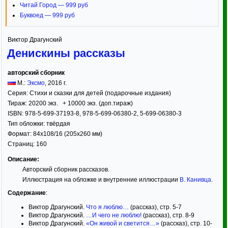
Читай Город — 999 руб
Буквоед — 999 руб
Виктор Драгунский
Денискины рассказы
авторский сборник
М.:
Эксмо
,
2016
г.
Серия:
Стихи и сказки для детей (подарочные издания)
Тираж:
20200 экз. + 10000 экз. (доп.тираж)
ISBN:
978-5-699-37193-8, 978-5-699-06380-2, 5-699-06380-3
Тип обложки:
твёрдая
Формат:
84x108/16
(205x260 мм)
Страниц:
160
Описание:
Авторский сборник рассказов.
Иллюстрация на обложке и внутренние иллюстрации
В. Канивца
.
Содержание
:
Виктор Драгунский.
Что я люблю…
(рассказ), стр. 5-7
Виктор Драгунский.
…И чего не люблю!
(рассказ), стр. 8-9
Виктор Драгунский.
«Он живой и светится…»
(рассказ), стр. 10-