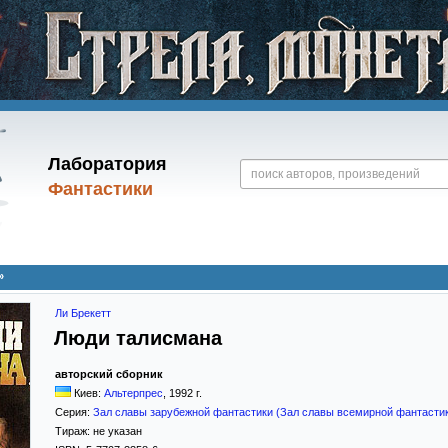
Лаборатория
Фантастики
»
Ли Брекетт
Люди талисмана
авторский сборник
Киев:
Альтерпрес
,
1992
г.
Серия:
Зал славы зарубежной фантастики (Зал славы всемирной фантасти
Тираж:
не указан