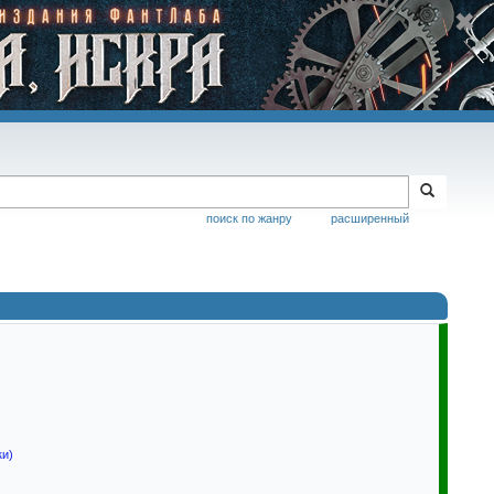
поиск по жанру
расширенный
ки)