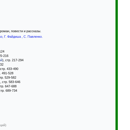
 роман, повести и рассказы.
ко
,
Г. Файдиша
,
С. Павленко
.
-124
25-216
ой
), стр. 217-294
432
 стр. 433-490
р. 491-528
стр. 529-582
), стр. 583-646
стр. 647-688
 стр. 689-734
ций)