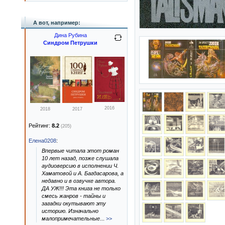
А вот, например:
Дина Рубина
Синдром Петрушки
2016
2018
2017
Рейтинг:
8.2
(205)
Елена0208
:
Впервые читала этот роман
10 лет назад, позже слушала
аудиоверсию в исполнении Ч.
Хаматовой и А. Багдасарова, а
недавно и в озвучке автора.
ДА УЖ!!! Эта книга не только
смесь жанров - тайны и
загадки окутывают эту
историю. Изначально
малопримечательные
...
>>