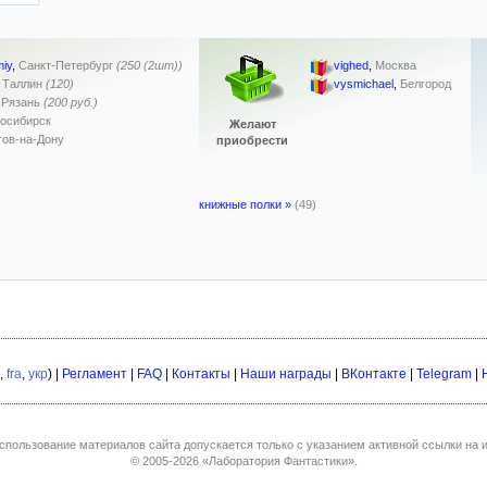
iy
,
Санкт-Петербург
(250 (2шт))
vighed
,
Москва
,
Таллин
(120)
vysmichael
,
Белгород
,
Рязань
(200 руб.)
осибирск
Желают
тов-на-Дону
приобрести
книжные полки »
(49)
,
fra
,
укр
) |
Регламент
|
FAQ
|
Контакты
|
Наши награды
|
ВКонтакте
|
Telegram
|
спользование материалов сайта допускается только с указанием активной ссылки на и
© 2005-2026
«Лаборатория Фантастики»
.