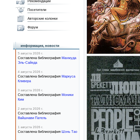
Рекомендации
Посетители
Авторские колонки
Форум
информация, новости
5 августа 2026 г.
Составлена библиография
Махмуда
Эль-Сайеда
4 августа 2026 г.
Составлена библиография
Маркуса
Кливера
3 августа 2026 г.
Составлена библиография
Моники
Ким
2 августа 2026 г.
Составлена библиография
Вайшнави Патель
1 августа 2026 г.
Составлена библиография
Шэнь Тао