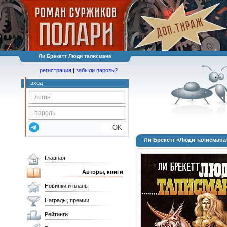
Ли Брекетт Люди талисмана
регистрация
|
забыли пароль?
вход
OK
Ли Брекетт «Люди талисмана
Главная
Авторы, книги
Новинки и планы
Награды, премии
Рейтинги