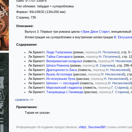
ISBN:
5-7707-3358-6
Тип обложки:
твёрдая
+ суперобложка
Формат:
84x108/32
(130x200 мм)
Страниц:
735
Описание:
Выпуск 3. Первые три романа цикла
«Эрик Джон Старк»
, внецикловый
Иллюстрация на суперобложке и внутренние иллюстрации
В. Евтушен
Содержание
:
Ли Брекетт.
Люди Талисмана
(роман,
перевод
Н. Потапенко
), стр. 5
Ли Брекетт.
Тайна Синхарата
(роман,
перевод
Н. Потапенко
), стр. 1
Ли Брекетт.
Венерианская колдунья
(повесть,
перевод
Н. Несмелов
Ли Брекетт.
Шпага Рианона
(роман,
перевод
И. Сергеева
), стр. 295-
Ли Брекетт.
Драгоценность Баса
(повесть,
перевод
Н. Несмеловой
),
Ли Брекетт.
Вуаль Астеллара
(рассказ,
перевод
Н. Несмеловой
), ст
Ли Брекетт.
Исчезнувшая Луна
(рассказ,
перевод
Н. Несмеловой
), 
Ли Брекетт.
Шеннеч — последний
(повесть,
перевод
Н. Несмеловой
Ли Брекетт.
Марсианский гладиатор
(повесть,
перевод
Г. Старина
), 
Ли Брекетт.
Танцовщица с Ганимеда
(рассказ,
перевод
Г. Старина
),
сравнить >>
Примечание:
Тираж не указан.
Информация об издании предоставлена:
vbltyt
,
ЛысенкоВИ
(сканы иллюстра