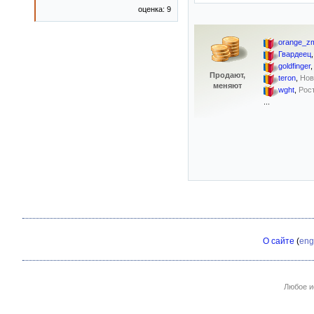
оценка: 9
orange_zm
Гвардеец
goldfinger
Продают,
teron
,
Нов
меняют
wght
,
Рос
...
О сайте
(
eng
Любое и