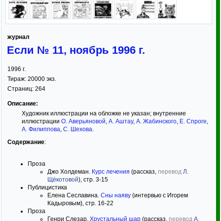
журнал
Если № 11, ноябрь 1996 г.
1996
г.
Тираж:
20000 экз.
Страниц:
264
Описание:
Художник иллюстрации на обложке не указан; внутренние
иллюстрации
О. Аверьяновой
,
А. Аштау
,
А. Жабинского
,
Е. Спроге
,
А. Филиппова
,
С. Шехова
.
Содержание
:
Проза
Джо Холдеман.
Курс лечения
(рассказ,
перевод
Л.
Щёкотовой
), стр. 3-15
Публицистика
Елена Сеславина.
Сны наяву
(интервью с Игорем
Кадыровым), стр. 16-22
Проза
Генри Слезар.
Хрустальный шар
(рассказ,
перевод
А.