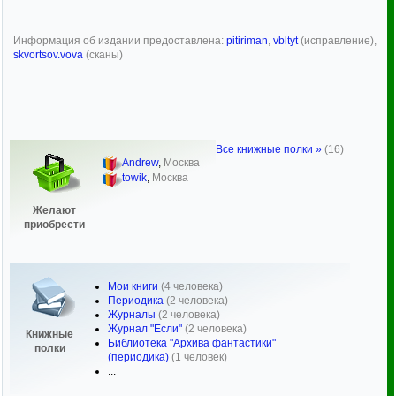
Информация об издании предоставлена:
pitiriman
,
vbltyt
(исправление),
skvortsov.vova
(сканы)
Все книжные полки »
(16)
Andrew
,
Москва
towik
,
Москва
Желают
приобрести
Мои книги
(4 человека)
Периодика
(2 человека)
Журналы
(2 человека)
Журнал "Если"
(2 человека)
Книжные
Библиотека "Архива фантастики"
полки
(периодика)
(1 человек)
...