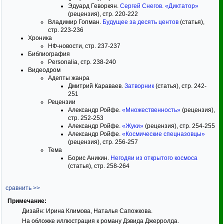
Эдуард Геворкян.
Сергей Снегов. «Диктатор»
(рецензия), стр. 220-222
Владимир Гопман.
Будущее за десять центов
(статья),
стр. 223-236
Хроника
НФ-новости, стр. 237-237
Библиография
Personalia, стр. 238-240
Видеодром
Адепты жанра
Дмитрий Караваев.
Затворник
(статья), стр. 242-
251
Рецензии
Александр Ройфе.
«Множественность»
(рецензия),
стр. 252-253
Александр Ройфе.
«Жуки»
(рецензия), стр. 254-255
Александр Ройфе.
«Космические спецназовцы»
(рецензия), стр. 256-257
Тема
Борис Аникин.
Негодяи из открытого космоса
(статья), стр. 258-264
сравнить >>
Примечание:
Дизайн: Ирина Климова, Наталья Сапожкова.
На обложке иллюстрация к роману Дэвида Джерролда.