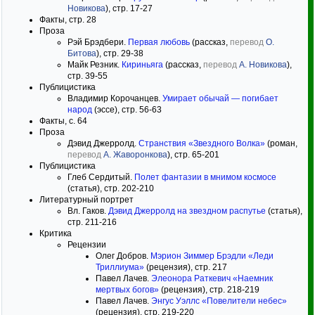
Новикова
), стр. 17-27
Факты, стр. 28
Проза
Рэй Брэдбери.
Первая любовь
(рассказ,
перевод
О.
Битова
), стр. 29-38
Майк Резник.
Кириньяга
(рассказ,
перевод
А. Новикова
),
стр. 39-55
Публицистика
Владимир Корочанцев.
Умирает обычай — погибает
народ
(эссе), стр. 56-63
Факты, с. 64
Проза
Дэвид Джерролд.
Странствия «Звездного Волка»
(роман,
перевод
А. Жаворонкова
), стр. 65-201
Публицистика
Глеб Сердитый.
Полет фантазии в мнимом космосе
(статья), стр. 202-210
Литературный портрет
Вл. Гаков.
Дэвид Джерролд на звездном распутье
(статья),
стр. 211-216
Критика
Рецензии
Олег Добров.
Мэрион Зиммер Брэдли «Леди
Триллиума»
(рецензия), стр. 217
Павел Лачев.
Элеонора Раткевич «Наемник
мертвых богов»
(рецензия), стр. 218-219
Павел Лачев.
Энгус Уэллс «Повелители небес»
(рецензия), стр. 219-220