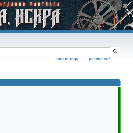
поиск по жанру
расширенный