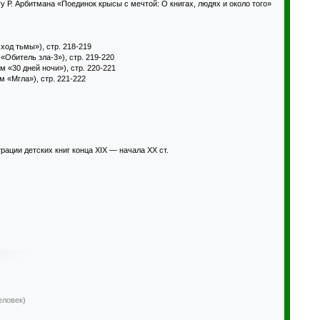
гу Р. Арбитмана «Поединок крысы с мечтой: О книгах, людях и около того»
ход тьмы»), стр. 218-219
Обитель зла-3»), стр. 219-220
 «30 дней ночи»), стр. 220-221
 «Мгла»), стр. 221-222
ации детских книг конца XIX — начала XX ст.
еловек)