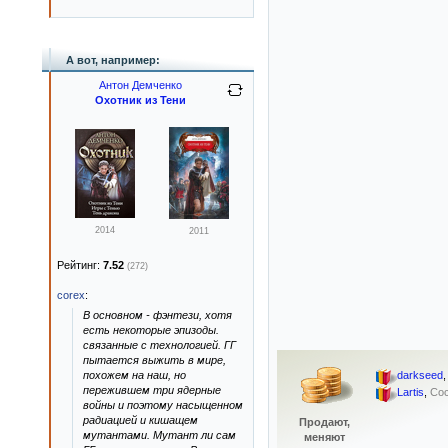
А вот, например:
Антон Демченко
Охотник из Тени
2014
2011
Рейтинг:
7.52
(272)
corex
:
В основном - фэнтези, хотя
есть некоторые эпизоды.
связанные с технологией. ГГ
пытается выжить в мире,
похожем на наш, но
darkseed
пережившем три ядерные
Lartis
,
Сос
войны и поэтому насыщенном
радиацией и кишащем
Продают,
мутантами. Мутант ли сам
меняют