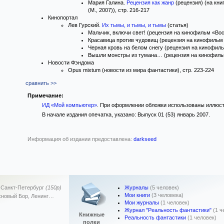
Мария Галина.
Рецензия как жанр
(рецензия) (на кни
(М., 2007)), стр. 216-217
Кинопортал
Лев Гурский.
Их тьмы, и тьмы, и тьмы
(статья)
Мальчик, включи свет! (рецензия на кинофильм «Вос
Красавица против чудовищ (рецензия на кинофильм «
Черная кровь на белом снегу (рецензия на кинофильм
Вышли монстры из тумана… (рецензия на кинофильм
Новости Фэндома
Opus mixtum (новости из мира фантастики), стр. 223-224
сравнить >>
Примечание:
ИД «Мой компьютер»
. При оформлении обложки использованы иллюстр
В начале издания опечатка, указано: Выпуск 01 (53) январь 2007.
Информация об издании предоставлена:
darkseed
Журналы
(5 человек)
,
Санкт-Петербург
(150р)
Мои книги
(3 человека)
новый Бор, Ленинг…
Мои журналы
(1 человек)
Журнал "Реальность фантастики"
(1 ч
Книжные
Реальность фантастики
(1 человек)
полки