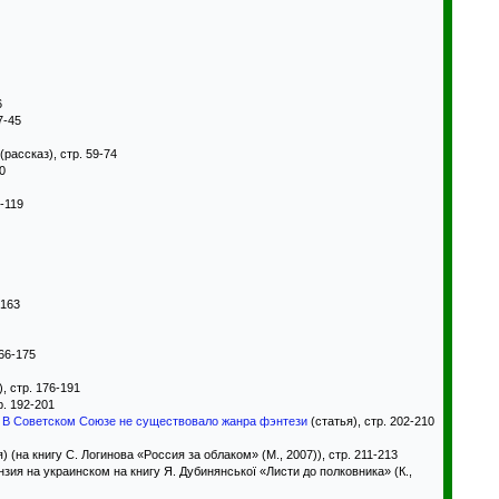
6
7-45
(рассказ), стр. 59-74
0
8-119
-163
166-175
, стр. 176-191
р. 192-201
: В Советском Союзе не существовало жанра фэнтези
(статья), стр. 202-210
) (на книгу С. Логинова «Россия за облаком» (М., 2007)), стр. 211-213
зия на украинском на книгу Я. Дубинянської «Листи до полковника» (К.,