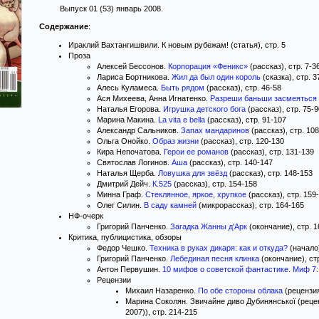
Выпуск 01 (53) январь 2008.
Содержание
:
Ираклий Вахтангишвили. К новым рубежам! (статья), стр. 5
Проза
Алексей Бессонов.
Корпорация «Феникс»
(рассказ), стр. 7-3
Лариса Бортникова.
Жил да был один король
(сказка), стр. 3
Алесь Куламеса.
Быть рядом
(рассказ), стр. 46-58
Ася Михеева, Анна Игнатенко.
Разреши баньши засмеяться
Наталья Егорова.
Игрушка детского бога
(рассказ), стр. 75-9
Марина Макина.
La vita e bella
(рассказ), стр. 91-107
Александр Сальников.
Запах мандаринов
(рассказ), стр. 10
Ольга Онойко.
Образ жизни
(рассказ), стр. 120-130
Кира Непочатова.
Герои ее романов
(рассказ), стр. 131-139
Святослав Логинов.
Аша
(рассказ), стр. 140-147
Наталья Щерба.
Ловушка для звёзд
(рассказ), стр. 148-153
Дмитрий Дейч.
К.525
(рассказ), стр. 154-158
Минна Граф.
Стеклянное, яркое, хрупкое
(рассказ), стр. 159
Олег Силин.
В саду камней
(микрорассказ), стр. 164-165
НФ-очерк
Григорий Панченко.
Загадка Жанны д'Арк
(окончание), стр. 
Критика, публицистика, обзоры
Федор Чешко.
Техника в руках дикаря: как и откуда?
(начало)
Григорий Панченко.
Лебединая песня клинка
(окончание), ст
Антон Первушин.
10 мифов о советской фантастике. Миф 7
Рецензии
Михаил Назаренко.
По обе стороны облака
(рецензия
Марина Соколян. Звичайне диво Дубинянської (рецен
2007)), стр. 214-215