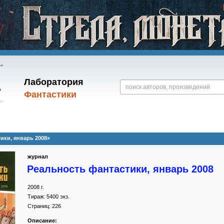
Лаборатория
Фантастики
ики, январь 2008»
журнал
Реальность фантастики, январь 2008
2008
г.
Тираж:
5400 экз.
Страниц:
226
Описание: