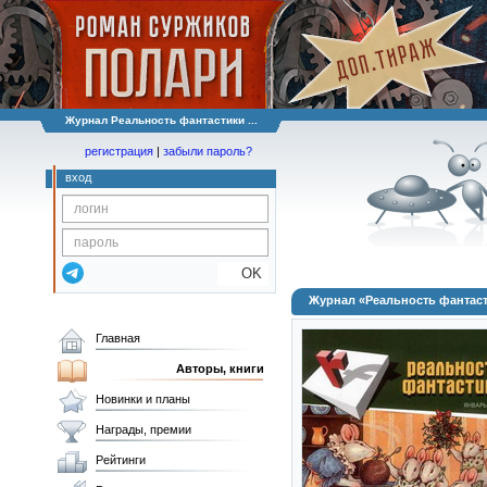
Журнал Реальность фантастики ...
регистрация
|
забыли пароль?
вход
OK
Журнал «Реальность фантаст
Главная
Авторы, книги
Новинки и планы
Награды, премии
Рейтинги