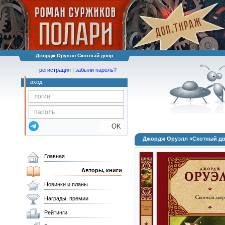
Джордж Оруэлл Скотный двор
регистрация
|
забыли пароль?
вход
OK
Джордж Оруэлл «Скотный д
Главная
Авторы, книги
Новинки и планы
Награды, премии
Рейтинги