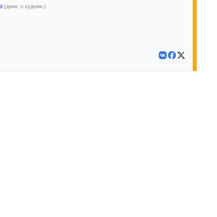
d
(данн. о художн.)