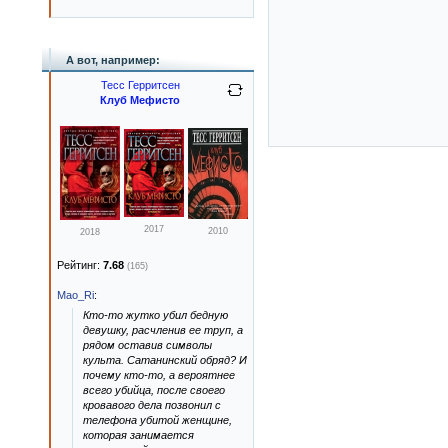
А вот, например:
Тесс Герритсен
Клуб Мефисто
2017
2010
2018
Рейтинг:
7.68
(165)
Mao_Ri
:
Кто-то жутко убил бедную
девушку, расчленив ее труп, а
рядом оставив символы
культа. Сатанинский обряд? И
почему кто-то, а вероятнее
всего убийца, после своего
кровавого дела позвонил с
телефона убитой женщине,
которая занимается