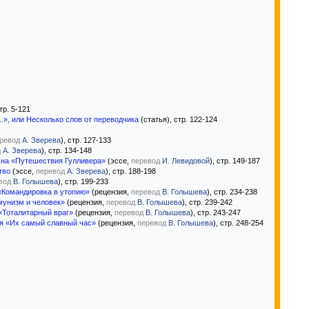
стр. 5-121
.», или Несколько слов от переводчика
(статья), стр. 122-124
ревод
А. Зверева
), стр. 127-133
д
А. Зверева
), стр. 134-148
д на «Путешествия Гулливера»
(эссе,
перевод
И. Левидовой
), стр. 149-187
тво
(эссе,
перевод
А. Зверева
), стр. 188-198
вод
В. Голышева
), стр. 199-233
«Командировка в утопию»
(рецензия,
перевод
В. Голышева
), стр. 234-238
мунизм и человек»
(рецензия,
перевод
В. Голышева
), стр. 239-242
«Тоталитарный враг»
(рецензия,
перевод
В. Голышева
), стр. 243-247
ля «Их самый славный час»
(рецензия,
перевод
В. Голышева
), стр. 248-254