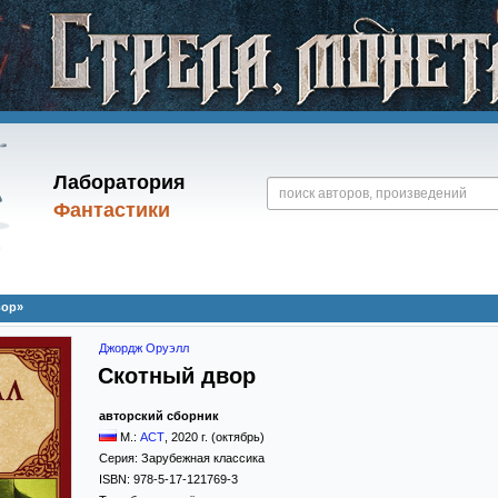
Лаборатория
Фантастики
вор»
Джордж Оруэлл
Скотный двор
авторский сборник
М.:
АСТ
,
2020
г. (октябрь)
Серия:
Зарубежная классика
ISBN:
978-5-17-121769-3