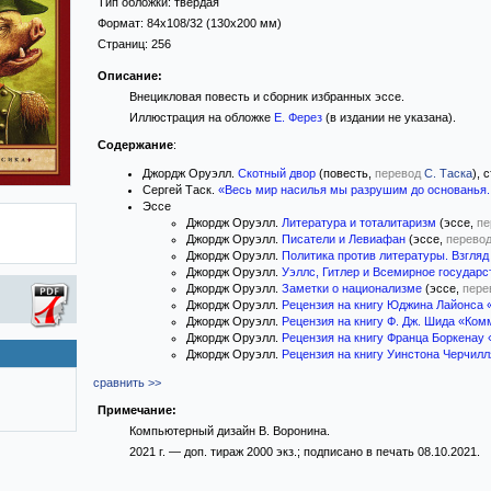
Тип обложки:
твёрдая
Формат:
84x108/32
(130x200 мм)
Страниц:
256
Описание:
Внецикловая повесть и сборник избранных эссе.
Иллюстрация на обложке
Е. Ферез
(в издании не указана).
Содержание
:
Джордж Оруэлл.
Скотный двор
(повесть,
перевод
С. Таска
), 
Сергей Таск.
«Весь мир насилья мы разрушим до основанья..
Эссе
Джордж Оруэлл.
Литература и тоталитаризм
(эссе,
пе
Джордж Оруэлл.
Писатели и Левиафан
(эссе,
перево
Джордж Оруэлл.
Политика против литературы. Взгля
Джордж Оруэлл.
Уэллс, Гитлер и Всемирное государс
Джордж Оруэлл.
Заметки о национализме
(эссе,
пере
Джордж Оруэлл.
Рецензия на книгу Юджина Лайонса 
Джордж Оруэлл.
Рецензия на книгу Ф. Дж. Шида «Ком
Джордж Оруэлл.
Рецензия на книгу Франца Боркенау 
Джордж Оруэлл.
Рецензия на книгу Уинстона Черчил
сравнить >>
Примечание:
Компьютерный дизайн В. Воронина.
2021 г. — доп. тираж 2000 экз.; подписано в печать 08.10.2021.