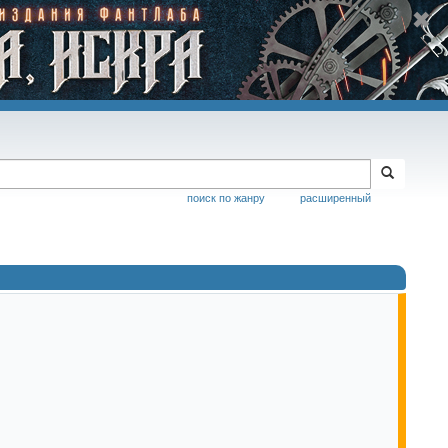
поиск по жанру
расширенный