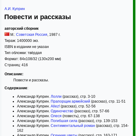
А.И. Куприн
Повести и рассказы
авторский сборник
М.:
Советская Россия
,
1987
г.
Тираж:
1400000 экз.
ISBN в издании не указан
Тип обложки:
твёрдая
Формат:
84x108/32
(130x200 мм)
Страниц:
416
Описание:
Повести и рассказы.
Содержание
:
Александр Куприн.
Лолли
(рассказ), стр. 3-10
Александр Куприн.
Прапорщик армейский
(рассказ), стр. 11-51
Александр Куприн.
Allez!
(рассказ), стр. 52-56
Александр Куприн.
Одиночество
(рассказ), стр. 57-66
Александр Куприн.
Олеся
(повесть), стр. 67-138
Александр Куприн.
Погибшая сила
(рассказ), стр. 139-153
Александр Куприн.
Сентиментальный роман
(рассказ), стр. 154-
162
Александр Куприн.
Осенние цветы
(рассказ), стр. 163-171