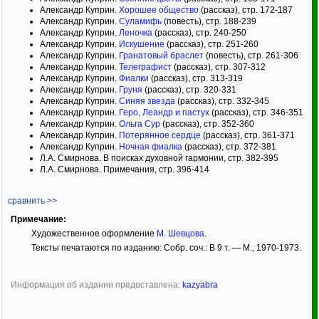
Александр Куприн.
Хорошее общество
(рассказ), стр. 172-187
Александр Куприн.
Суламифь
(повесть), стр. 188-239
Александр Куприн.
Леночка
(рассказ), стр. 240-250
Александр Куприн.
Искушение
(рассказ), стр. 251-260
Александр Куприн.
Гранатовый браслет
(повесть), стр. 261-306
Александр Куприн.
Телеграфист
(рассказ), стр. 307-312
Александр Куприн.
Фиалки
(рассказ), стр. 313-319
Александр Куприн.
Груня
(рассказ), стр. 320-331
Александр Куприн.
Синяя звезда
(рассказ), стр. 332-345
Александр Куприн.
Геро, Леандр и пастух
(рассказ), стр. 346-351
Александр Куприн.
Ольга Сур
(рассказ), стр. 352-360
Александр Куприн.
Потерянное сердце
(рассказ), стр. 361-371
Александр Куприн.
Ночная фиалка
(рассказ), стр. 372-381
Л.А. Смирнова. В поисках духовной гармонии, стр. 382-395
Л.А. Смирнова. Примечания, стр. 396-414
сравнить >>
Примечание:
Художественное оформление
М. Шевцова
.
Тексты печатаются по изданию: Собр. соч.: В 9 т. — М., 1970-1973.
Информация об издании предоставлена:
kazyabra