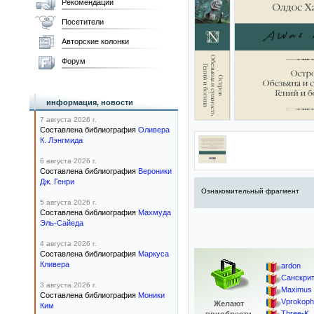
Рекомендации
Посетители
Авторские колонки
Форум
информация, новости
7 августа 2026 г.
Составлена библиография
Оливера
К. Лэнгмида
6 августа 2026 г.
Составлена библиография
Вероники
Дж. Генри
Ознакомительный фрагмент
5 августа 2026 г.
Составлена библиография
Махмуда
Эль-Сайеда
4 августа 2026 г.
Составлена библиография
Маркуса
Кливера
ardon
Санскрит
3 августа 2026 г.
Maximus 
Составлена библиография
Моники
Vprokophi
Желают
Ким
Three-K
,