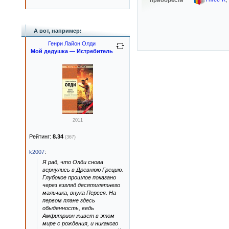
приобрести
А вот, например:
Генри Лайон Олди
Мой дедушка — Истребитель
2011
Рейтинг:
8.34
(367)
k2007
:
Я рад, что Олди снова
вернулись в Древнюю Грецию.
Глубокое прошлое показано
через взгляд десятилетнего
мальчика, внука Персея. На
первом плане здесь
обыденность, ведь
Амфитрион живет в этом
мире с рождения, и никакого