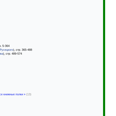
р. 5-364
 Русецкого
), стр. 365-488
ова
), стр. 489-574
се книжные полки »
(13)