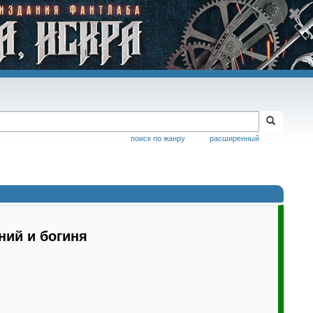
поиск по жанру
расширенный
ний и богиня