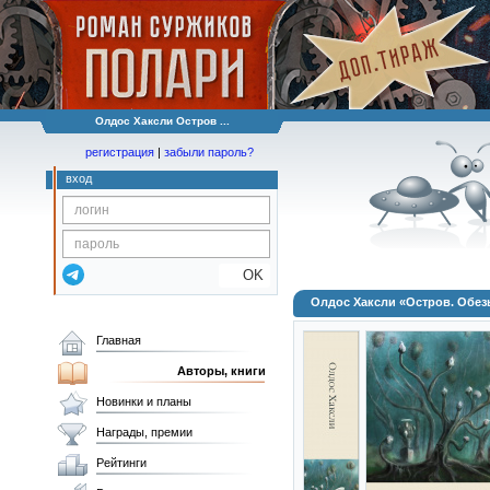
Олдос Хаксли Остров ...
регистрация
|
забыли пароль?
вход
OK
Олдос Хаксли «Остров. Обезь
Главная
Авторы, книги
Новинки и планы
Награды, премии
Рейтинги