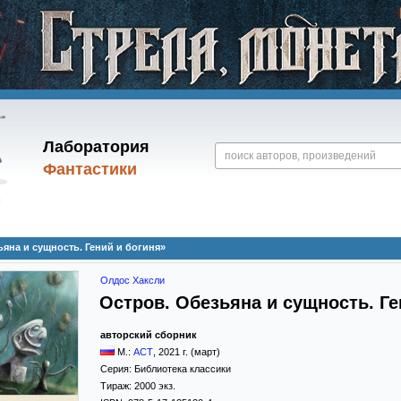
Лаборатория
Фантастики
яна и сущность. Гений и богиня»
Олдос Хаксли
Остров. Обезьяна и сущность. Ге
авторский сборник
М.:
АСТ
,
2021
г. (март)
Серия:
Библиотека классики
Тираж:
2000 экз.