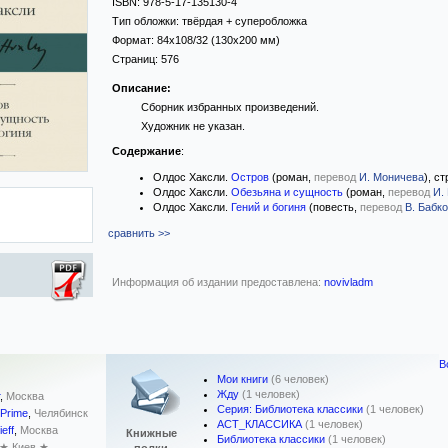
ISBN:
978-5-17-135130-4
Тип обложки:
твёрдая
+ суперобложка
Формат:
84x108/32
(130x200 мм)
Страниц:
576
Описание:
Сборник избранных произведений.
Художник не указан.
Содержание
:
Олдос Хаксли.
Остров
(роман,
перевод
И. Моничева
), ст
Олдос Хаксли.
Обезьяна и сущность
(роман,
перевод
И.
Олдос Хаксли.
Гений и богиня
(повесть,
перевод
В. Бабк
сравнить >>
Информация об издании предоставлена:
novivladm
В
Мои книги
(6 человек)
Жду
(1 человек)
,
Москва
Серия: Библиотека классики
(1 человек)
Prime
,
Челябинск
АСТ_КЛАССИКА
(1 человек)
eff
,
Москва
Книжные
Библиотека классики
(1 человек)
★ Киев ★