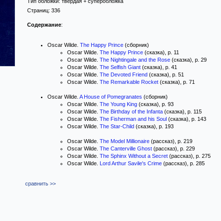
Тип обложки:
твёрдая
+ суперобложка
Страниц:
336
Содержание
:
Oscar Wilde.
The Happy Prince
(сборник)
Oscar Wilde.
The Happy Prince
(сказка), p. 11
Oscar Wilde.
The Nightingale and the Rose
(сказка), p. 29
Oscar Wilde.
The Selfish Giant
(сказка), p. 41
Oscar Wilde.
The Devoted Friend
(сказка), p. 51
Oscar Wilde.
The Remarkable Rocket
(сказка), p. 71
Oscar Wilde.
A House of Pomegranates
(сборник)
Oscar Wilde.
The Young King
(сказка), p. 93
Oscar Wilde.
The Birthday of the Infanta
(сказка), p. 115
Oscar Wilde.
The Fisherman and his Soul
(сказка), p. 143
Oscar Wilde.
The Star-Child
(сказка), p. 193
Oscar Wilde.
The Model Millionaire
(рассказ), p. 219
Oscar Wilde.
The Canterville Ghost
(рассказ), p. 229
Oscar Wilde.
The Sphinx Without a Secret
(рассказ), p. 275
Oscar Wilde.
Lord Arthur Savile's Crime
(рассказ), p. 285
сравнить >>