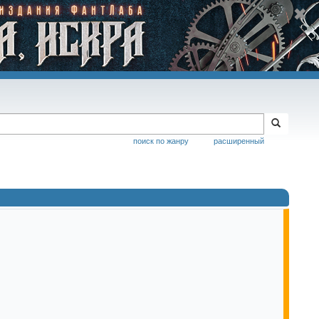
поиск по жанру
расширенный