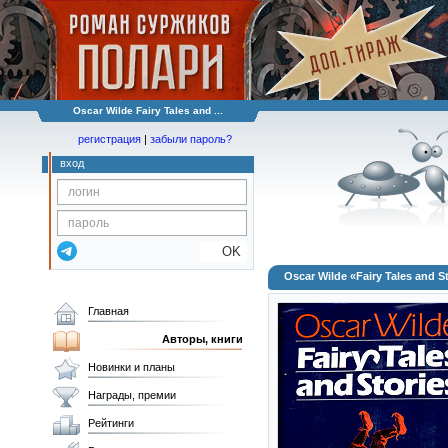
Oscar Wilde Fairy Tales and ...
регистрация
|
забыли пароль?
вход
OK
Oscar Wilde «Fairy Tales and S
Главная
Авторы, книги
Новинки и планы
Награды, премии
Рейтинги