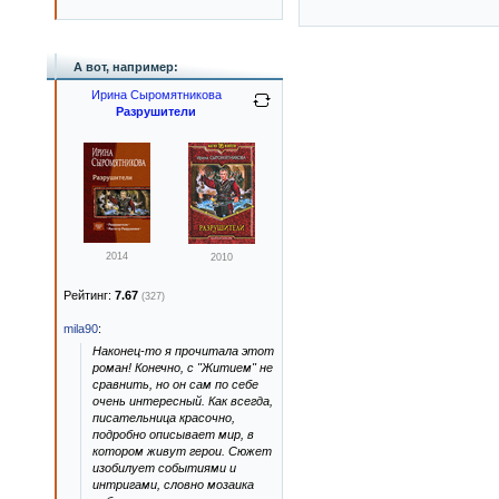
А вот, например:
Ирина Сыромятникова
Разрушители
2014
2010
Рейтинг:
7.67
(327)
mila90
:
Наконец-то я прочитала этот
роман! Конечно, с "Житием" не
сравнить, но он сам по себе
очень интересный. Как всегда,
писательница красочно,
подробно описывает мир, в
котором живут герои. Сюжет
изобилует событиями и
интригами, словно мозаика