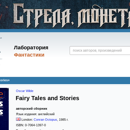
Лаборатория
Фантастики
tories»
Oscar Wilde
Fairy Tales and Stories
авторский сборник
Язык издания:
английский
London:
Conran Octopus
,
1985
г.
ISBN:
0-7064-1397-0