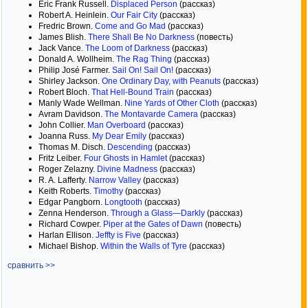
Eric Frank Russell.
Displaced Person
(рассказ)
Robert A. Heinlein.
Our Fair City
(рассказ)
Fredric Brown.
Come and Go Mad
(рассказ)
James Blish.
There Shall Be No Darkness
(повесть)
Jack Vance.
The Loom of Darkness
(рассказ)
Donald A. Wollheim.
The Rag Thing
(рассказ)
Philip José Farmer.
Sail On! Sail On!
(рассказ)
Shirley Jackson.
One Ordinary Day, with Peanuts
(рассказ)
Robert Bloch.
That Hell-Bound Train
(рассказ)
Manly Wade Wellman.
Nine Yards of Other Cloth
(рассказ)
Avram Davidson.
The Montavarde Camera
(рассказ)
John Collier.
Man Overboard
(рассказ)
Joanna Russ.
My Dear Emily
(рассказ)
Thomas M. Disch.
Descending
(рассказ)
Fritz Leiber.
Four Ghosts in Hamlet
(рассказ)
Roger Zelazny.
Divine Madness
(рассказ)
R. A. Lafferty.
Narrow Valley
(рассказ)
Keith Roberts.
Timothy
(рассказ)
Edgar Pangborn.
Longtooth
(рассказ)
Zenna Henderson.
Through a Glass—Darkly
(рассказ)
Richard Cowper.
Piper at the Gates of Dawn
(повесть)
Harlan Ellison.
Jeffty is Five
(рассказ)
Michael Bishop.
Within the Walls of Tyre
(рассказ)
сравнить >>