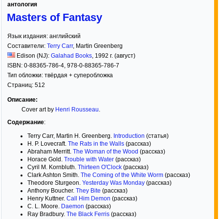
антология
Masters of Fantasy
Язык издания:
английский
Составители:
Terry Carr
,
Martin Greenberg
Edison (NJ):
Galahad Books
,
1992
г. (август)
ISBN:
0-88365-786-4, 978-0-88365-786-7
Тип обложки:
твёрдая
+ суперобложка
Страниц:
512
Описание:
Cover art by
Henri Rousseau
.
Содержание
:
Terry Carr, Martin H. Greenberg.
Introduction
(статья)
H. P. Lovecraft.
The Rats in the Walls
(рассказ)
Abraham Merritt.
The Woman of the Wood
(рассказ)
Horace Gold.
Trouble with Water
(рассказ)
Cyril M. Kornbluth.
Thirteen O'Clock
(рассказ)
Clark Ashton Smith.
The Coming of the White Worm
(рассказ)
Theodore Sturgeon.
Yesterday Was Monday
(рассказ)
Anthony Boucher.
They Bite
(рассказ)
Henry Kuttner.
Call Him Demon
(рассказ)
C. L. Moore.
Daemon
(рассказ)
Ray Bradbury.
The Black Ferris
(рассказ)