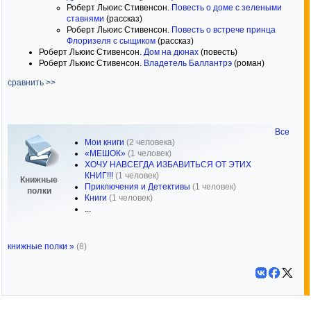
Роберт Льюис Стивенсон.
Повесть о доме с зелеными
ставнями
(рассказ)
Роберт Льюис Стивенсон.
Повесть о встрече принца
Флоризеля с сыщиком
(рассказ)
Роберт Льюис Стивенсон.
Дом на дюнах
(повесть)
Роберт Льюис Стивенсон.
Владетель Баллантрэ
(роман)
сравнить >>
Все
Мои книги
(2 человека)
«МЕШОК»
(1 человек)
ХОЧУ НАВСЕГДА ИЗБАВИТЬСЯ ОТ ЭТИХ
КНИГ!!!
(1 человек)
Книжные
Приключения и Детективы
(1 человек)
полки
Книги
(1 человек)
...
книжные полки »
(8)