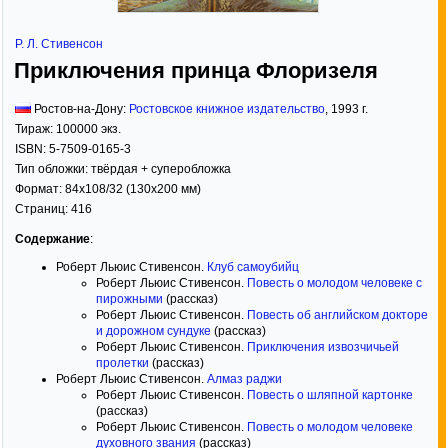
Р. Л. Стивенсон
Приключения принца Флоризеля
Ростов-на-Дону:
Ростовское книжное издательство
,
1993
г.
Тираж:
100000 экз.
ISBN:
5-7509-0165-3
Тип обложки:
твёрдая
+ суперобложка
Формат:
84x108/32
(130x200 мм)
Страниц:
416
Содержание
:
Роберт Льюис Стивенсон.
Клуб самоубийц
Роберт Льюис Стивенсон.
Повесть о молодом человеке с
пирожными
(рассказ)
Роберт Льюис Стивенсон.
Повесть об английском докторе
и дорожном сундуке
(рассказ)
Роберт Льюис Стивенсон.
Приключения извозчичьей
пролетки
(рассказ)
Роберт Льюис Стивенсон.
Алмаз раджи
Роберт Льюис Стивенсон.
Повесть о шляпной картонке
(рассказ)
Роберт Льюис Стивенсон.
Повесть о молодом человеке
духовного звания
(рассказ)