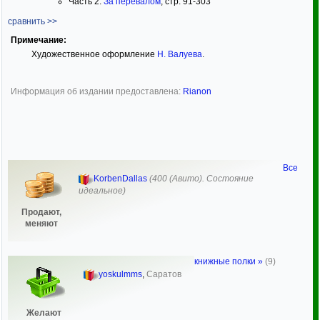
Часть 2.
За перевалом
, стр. 91-303
сравнить >>
Примечание:
Художественное оформление
Н. Валуева
.
Информация об издании предоставлена:
Rianon
Все
KorbenDallas
(400 (Авито). Состояние
идеальное)
Продают,
меняют
книжные полки »
(9)
yoskulmms
,
Саратов
Желают