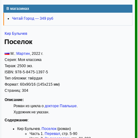
В магазинах
Читай Город — 349 руб
Кир Булычев
Поселок
М.:
Мартин
,
2022
г.
Серия:
Моя классика
Тираж:
2500 экз.
ISBN:
978-5-8475-1397-5
Тип обложки:
твёрдая
Формат:
60x90/16
(145x215 мм)
Страниц:
304
Описание:
Роман из цикла о
докторе Павлыше
.
Художник не указан.
Содержание
:
Кир Булычев.
Поселок
(роман)
Часть 1.
Перевал
, стр. 5-90