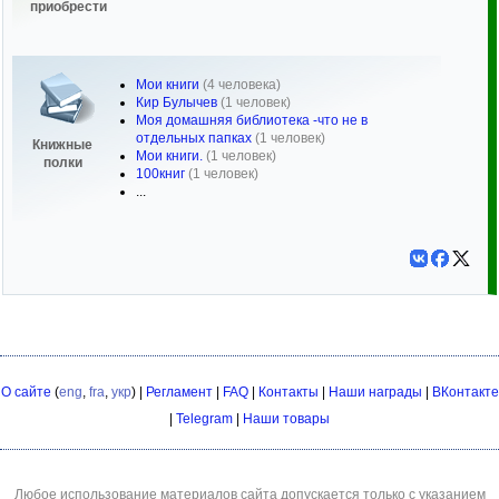
приобрести
Мои книги
(4 человека)
Кир Булычев
(1 человек)
Моя домашняя библиотека -что не в
отдельных папках
(1 человек)
Книжные
Мои книги.
(1 человек)
полки
100книг
(1 человек)
...
О сайте
(
eng
,
fra
,
укр
) |
Регламент
|
FAQ
|
Контакты
|
Наши награды
|
ВКонтакте
|
Telegram
|
Наши товары
Любое использование материалов сайта допускается только с указанием