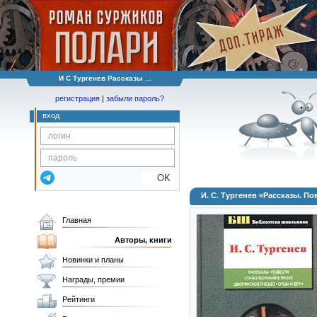
И С Тургенев Рассказы ...
регистрация
|
забыли пароль?
вход
OK
И. С. Тургенев «Рассказы. По
Главная
Авторы, книги
Новинки и планы
Награды, премии
Рейтинги