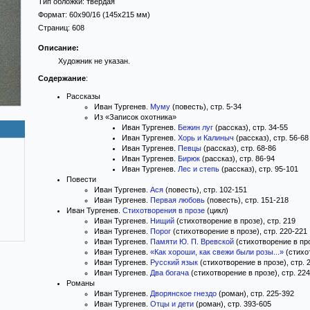
Тип обложки:
твёрдая
Формат:
60x90/16
(145x215 мм)
Страниц:
608
Описание:
Художник не указан.
Содержание
:
Рассказы
Иван Тургенев.
Муму
(повесть), стр. 5-34
Из «Записок охотника»
Иван Тургенев.
Бежин луг
(рассказ), стр. 34-55
Иван Тургенев.
Хорь и Калиныч
(рассказ), стр. 56-68
Иван Тургенев.
Певцы
(рассказ), стр. 68-86
Иван Тургенев.
Бирюк
(рассказ), стр. 86-94
Иван Тургенев.
Лес и степь
(рассказ), стр. 95-101
Повести
Иван Тургенев.
Ася
(повесть), стр. 102-151
Иван Тургенев.
Первая любовь
(повесть), стр. 151-218
Иван Тургенев.
Стихотворения в прозе
(цикл)
Иван Тургенев.
Нищий
(стихотворение в прозе), стр. 219
Иван Тургенев.
Порог
(стихотворение в прозе), стр. 220-221
Иван Тургенев.
Памяти Ю. П. Вревской
(стихотворение в про
Иван Тургенев.
«Как хороши, как свежи были розы...»
(стихот
Иван Тургенев.
Русский язык
(стихотворение в прозе), стр. 
Иван Тургенев.
Два богача
(стихотворение в прозе), стр. 224
Романы
Иван Тургенев.
Дворянское гнездо
(роман), стр. 225-392
Иван Тургенев.
Отцы и дети
(роман), стр. 393-605