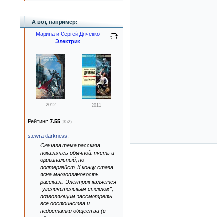
А вот, например:
Марина и Сергей Дяченко
Электрик
2012
2011
Рейтинг:
7.55
(352)
stewra darkness
:
Сначала тема рассказа
показалась обычной: пусть и
оригинальный, но
полтергейст. К концу стала
ясна многоплановость
рассказа. Электрик является
"увеличительным стеклом",
позволяющим рассмотреть
все достоинства и
недостатки общества (в