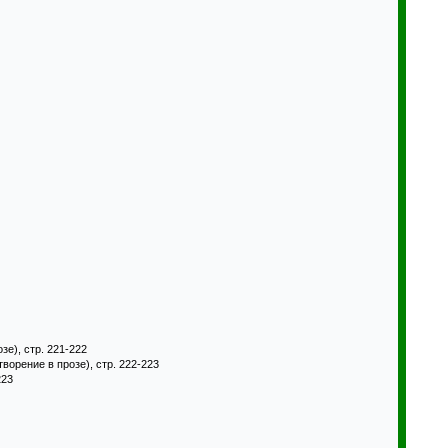
зе), стр. 221-222
ворение в прозе), стр. 222-223
223