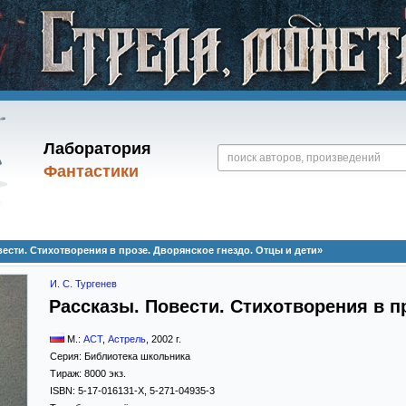
Лаборатория
Фантастики
вести. Стихотворения в прозе. Дворянское гнездо. Отцы и дети»
И. С. Тургенев
Рассказы. Повести. Стихотворения в п
М.:
АСТ
,
Астрель
,
2002
г.
Серия:
Библиотека школьника
Тираж:
8000 экз.
ISBN:
5-17-016131-X, 5-271-04935-3