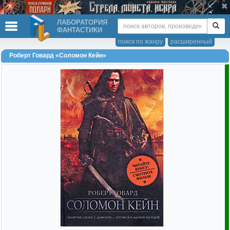
ЛАБОРАТОРИЯ
ФАНТАСТИКИ
поиск по жанру
расширенный
Роберт Говард «Соломон Кейн»