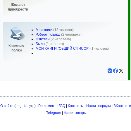
Желают
приобрести
Мои книги
(18 человек)
Роберт Говард
(2 человека)
Фэнтези
(2 человека)
Было
(1 человек)
Книжные
МОИ КНИГИ (ОБЩИЙ СПИСОК)
(1 человек)
полки
...
О сайте
(
eng
,
fra
,
укр
) |
Регламент
|
FAQ
|
Контакты
|
Наши награды
|
ВКонтакте
|
Telegram
|
Наши товары