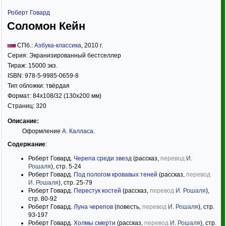
Роберт Говард
Соломон Кейн
СПб.:
Азбука-классика
,
2010
г.
Серия:
Экранизированный бестселлер
Тираж:
15000 экз.
ISBN:
978-5-9985-0659-8
Тип обложки:
твёрдая
Формат:
84x108/32
(130x200 мм)
Страниц:
320
Описание:
Оформление
А. Калласа
.
Содержание
:
Роберт Говард.
Черепа среди звезд
(рассказ,
перевод
И.
Рошаля
), стр. 5-24
Роберт Говард.
Под пологом кровавых теней
(рассказ,
перевод
И. Рошаля
), стр. 25-79
Роберт Говард.
Перестук костей
(рассказ,
перевод
И. Рошаля
),
стр. 80-92
Роберт Говард.
Луна черепов
(повесть,
перевод
И. Рошаля
), стр.
93-197
Роберт Говард.
Холмы смерти
(рассказ,
перевод
И. Рошаля
), стр.