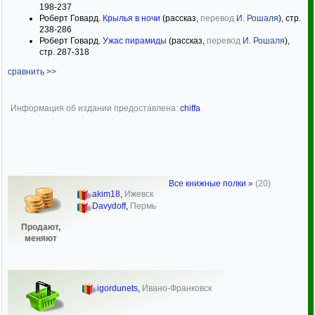
198-237
Роберт Говард.
Крылья в ночи
(рассказ,
перевод
И. Рошаля
), стр.
238-286
Роберт Говард.
Ужас пирамиды
(рассказ,
перевод
И. Рошаля
),
стр. 287-318
сравнить >>
Информация об издании предоставлена:
chiffa
Все книжные полки »
(20)
akim18
,
Ижевск
Davydoff
,
Пермь
Продают,
меняют
igordunets
,
Ивано-Франковск