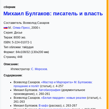
сборник
Михаил Булгаков: писатель и власть
Составитель:
Всеволод Сахаров
М.:
Олма-Пресс
,
2000
г.
Серия:
Досье
Тираж:
8000 экз.
ISBN:
5-224-01072-1
Тип обложки:
твёрдая
Формат:
84x108/32
(130x200 мм)
Страниц:
448
Описание:
Иллюстратор:
С. Морозов
.
Содержание
:
Всеволод Сахаров.
«Мастер и Маргарита» М. Булгакова:
прощание и полёт
(статья), c. 4-257
Михаил Булгаков.
Автобиография
(документальное
произведение), c. 260-261
Всеволод Сахаров.
«Белая гвардия»: новые реалии
(статья), c.
261-263
Михаил Булгаков.
В кафэ
(рассказ), c. 263-267