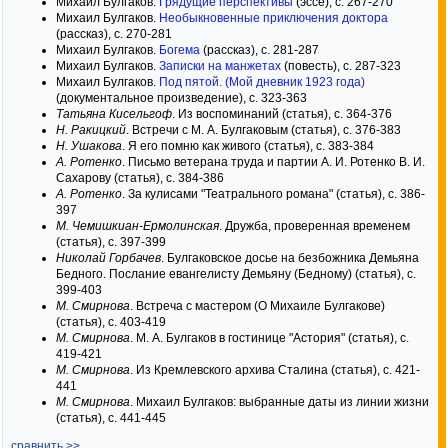
Михаил Булгаков.
Грядущие перспективы
(эссе), c. 267-270
Михаил Булгаков.
Необыкновенные приключения доктора
(рассказ), c. 270-281
Михаил Булгаков.
Богема
(рассказ), c. 281-287
Михаил Булгаков.
Записки на манжетах
(повесть), c. 287-323
Михаил Булгаков.
Под пятой. (Мой дневник 1923 года)
(документальное произведение), c. 323-363
Татьяна Кисельгоф
. Из воспоминаний (статья), c. 364-376
Н. Ракицкий
. Встречи с М. А. Булгаковым (статья), c. 376-383
Н. Ушакова
. Я его помню как живого (статья), c. 383-384
А. Ротенко
. Письмо ветерана труда и партии А. И. Ротенко В. И.
Сахарову (статья), c. 384-386
А. Ротенко
. За кулисами "Театрального романа" (статья), c. 386-
397
М. Чемишкиан-Ермолинская
. Дружба, проверенная временем
(статья), c. 397-399
Николай Горбачев
. Булгаковское досье на безбожника Демьяна
Бедного. Послание евангелисту Демьяну (Бедному) (статья), c.
399-403
М. Смирнова
. Встреча с мастером (О Михаиле Булгакове)
(статья), c. 403-419
М. Смирнова
. М. А. Булгаков в гостинице "Астория" (статья), c.
419-421
М. Смирнова
. Из Кремлевского архива Сталина (статья), c. 421-
441
М. Смирнова
. Михаил Булгаков: выбранные даты из линии жизни
(статья), c. 441-445
сравнить >>