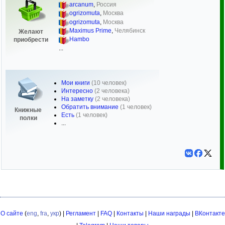
arcanum
,
Россия
ogrizomuta
,
Москва
ogrizomuta
,
Москва
Maximus Prime
,
Челябинск
Желают
Hambo
приобрести
...
Мои книги
(10 человек)
Интересно
(2 человека)
На заметку
(2 человека)
Обратить внимание
(1 человек)
Книжные
Есть
(1 человек)
полки
...
О сайте
(
eng
,
fra
,
укр
) |
Регламент
|
FAQ
|
Контакты
|
Наши награды
|
ВКонтакте