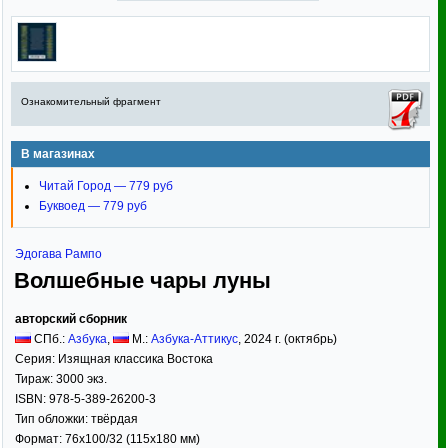
Ознакомительный фрагмент
В магазинах
Читай Город — 779 руб
Буквоед — 779 руб
Эдогава Рампо
Волшебные чары луны
авторский сборник
СПб.:
Азбука
,
М.:
Азбука-Аттикус
,
2024
г. (октябрь)
Серия:
Изящная классика Востока
Тираж:
3000 экз.
ISBN:
978-5-389-26200-3
Тип обложки:
твёрдая
Формат:
76x100/32
(115x180 мм)