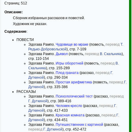
Страниц:
512
Описание:
Сборник избранных рассказов и повестей.
Художник не указан.
Содержание
:
ПОВЕСТИ
Эдогава Рампо.
Чудовище во мраке
(повесть,
перевод
Т.
Редько-Добровольской
), стр. 7-109
Эдогава Рампо.
Дьявол
(повесть,
перевод
В. Скальника
),
стр. 110-154
Эдогава Рампо.
Игры оборотней
(повесть,
перевод
В.
Скальника
), стр. 155-289
Эдогава Рампо.
Плод граната
(рассказ,
перевод
Г.
Дуткиной
), стр. 290-334
Эдогава Рампо.
Простая арифметика
(повесть,
перевод
Г.
Дуткиной
), стр. 335-386
РАССКАЗЫ
Эдогава Рампо.
Психологический тест
(рассказ,
перевод
Г. Дуткиной
), стр. 389-416
Эдогава Рампо.
Человек-кресло
(рассказ,
перевод
Г.
Дуткиной
), стр. 417-433
Эдогава Рампо.
Красная комната
(рассказ,
перевод
Г.
Дуткиной
), стр. 434-451
Эдогава Рампо.
Путешественник с картиной
(рассказ,
перевод
Г. Дуткиной
), стр. 452-472