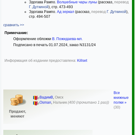
Эдогава Рампо.
Волшебные чары луны
(рассказ,
перевод
Г. Дуткиной
), стр. 473-493
Эдогава Рампо.
Ад зеркал
(рассказ,
перевод
Г. Дуткиной
),
стр. 494-507
сравнить >>
Примечание:
Оформление обложки
В. Пожидаева-мл.
Подписано в печать 01.07.2024, заказ N3131/24
Информация об издании предоставлена:
Killset
Все
ВадимВ
,
Омск
книжные
полки »
Osman
,
Нальчик
(400 (прочитано 1 раз))
(30)
Продают,
меняют