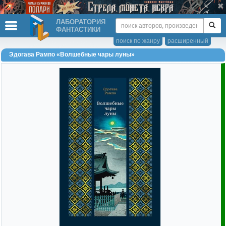
ЛАБОРАТОРИЯ
ФАНТАСТИКИ
поиск по жанру
расширенный
Эдогава Рампо «Волшебные чары луны»