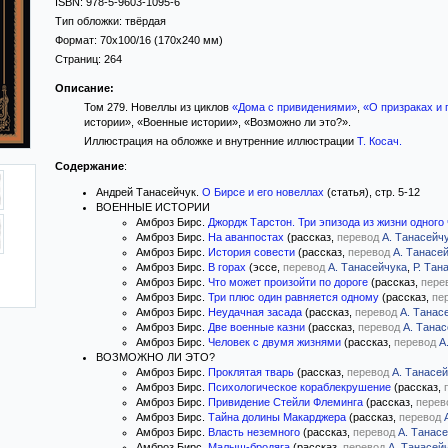
ISBN:
978-5-9603-1095-6
Тип обложки:
твёрдая
Формат:
70x100/16
(170x240 мм)
Страниц:
264
Описание:
Том 279. Новеллы из циклов
«Дома с привидениями»
,
«О призраках и
истории», «Военные истории», «Возможно ли это?».
Иллюстрация на обложке и внутренние иллюстрации
Т. Косач
.
Содержание
:
Андрей Танасейчук.
О Бирсе и его новеллах
(статья), стр. 5-12
ВОЕННЫЕ ИСТОРИИ
Амброз Бирс.
Джордж Тарстон. Три эпизода из жизни одного
Амброз Бирс.
На аванпостах
(рассказ,
перевод
А. Танасейч
Амброз Бирс.
История совести
(рассказ,
перевод
А. Танасе
Амброз Бирс.
В горах
(эссе,
перевод
А. Танасейчука
,
Р. Тан
Амброз Бирс.
Что может произойти по дороге
(рассказ,
пере
Амброз Бирс.
Три плюс один равняется одному
(рассказ,
пе
Амброз Бирс.
Неудачная засада
(рассказ,
перевод
А. Танас
Амброз Бирс.
Две военные казни
(рассказ,
перевод
А. Тана
Амброз Бирс.
Человек с двумя жизнями
(рассказ,
перевод
А
ВОЗМОЖНО ЛИ ЭТО?
Амброз Бирс.
Проклятая тварь
(рассказ,
перевод
А. Танасе
Амброз Бирс.
Психологическое кораблекрушение
(рассказ,
Амброз Бирс.
Привидение Стейли Флеминга
(рассказ,
перев
Амброз Бирс.
Тайна долины Макарджера
(рассказ,
перевод
Амброз Бирс.
Власть неземного
(рассказ,
перевод
А. Танас
Амброз Бирс.
Малыш-бродяга
(рассказ,
перевод
А. Танасей