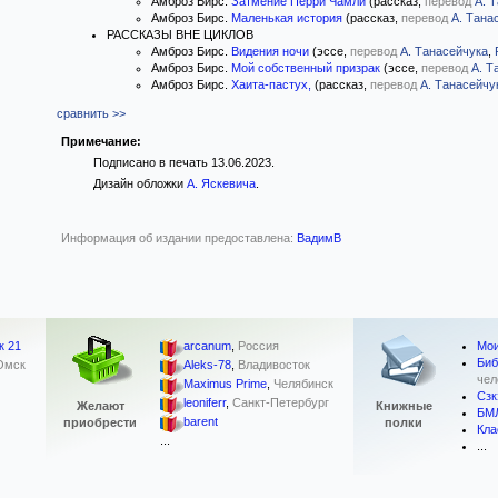
Амброз Бирс.
Затмение Перри Чамли
(рассказ,
перевод
А. 
Амброз Бирс.
Маленькая история
(рассказ,
перевод
А. Тана
РАССКАЗЫ ВНЕ ЦИКЛОВ
Амброз Бирс.
Видения ночи
(эссе,
перевод
А. Танасейчука
,
Амброз Бирс.
Мой собственный призрак
(эссе,
перевод
А. Т
Амброз Бирс.
Хаита-пастух,
(рассказ,
перевод
А. Танасейчу
сравнить >>
Примечание:
Подписано в печать 13.06.2023.
Дизайн обложки
А. Яскевича
.
Информация об издании предоставлена:
ВадимВ
Мои
к 21
arcanum
,
Россия
Биб
Омск
Aleks-78
,
Владивосток
чел
Maximus Prime
,
Челябинск
Сзк
leoniferr
,
Санкт-Петербург
Желают
Книжные
БМ
barent
приобрести
полки
Кла
...
...