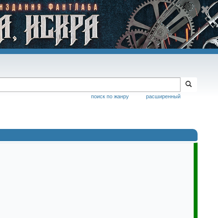
поиск по жанру
расширенный