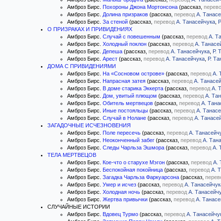
Амброз Бирс.
Похороны Джона Мортонсона
(рассказ,
перев
Амброз Бирс.
Долина призраков
(рассказ,
перевод
А. Танас
Амброз Бирс.
За стеной
(рассказ,
перевод
А. Танасейчука
,
Р
О ПРИЗРАКАХ И ПРИВИДЕНИЯХ
Амброз Бирс.
Случай с повешенным
(рассказ,
перевод
А. Т
Амброз Бирс.
Холодный поклон
(рассказ,
перевод
А. Танасе
Амброз Бирс.
Депеша
(рассказ,
перевод
А. Танасейчука
,
Р. 
Амброз Бирс.
Арест
(рассказ,
перевод
А. Танасейчука
,
Р. Т
ДОМА С ПРИВИДЕНИЯМИ
Амброз Бирс.
На «Сосновом острове»
(рассказ,
перевод
А. 
Амброз Бирс.
Напрасная затея
(рассказ,
перевод
А. Танасе
Амброз Бирс.
В доме старика Эккерта
(рассказ,
перевод
А. 
Амброз Бирс.
Дом, увитый плющом
(рассказ,
перевод
А. Та
Амброз Бирс.
Обитель мертвецов
(рассказ,
перевод
А. Тана
Амброз Бирс.
Иные постояльцы
(рассказ,
перевод
А. Танас
Амброз Бирс.
Случай в Нолане
(рассказ,
перевод
А. Танасе
ЗАГАДОЧНЫЕ ИСЧЕЗНОВЕНИЯ
Амброз Бирс.
Поле пересечь
(рассказ,
перевод
А. Танасейч
Амброз Бирс.
Неоконченный забег
(рассказ,
перевод
А. Тан
Амброз Бирс.
Следы Чарльза Эшмора
(рассказ,
перевод
А. 
ТЕЛА МЕРТВЕЦОВ
Амброз Бирс.
Кое-что о старухе Мэгон
(рассказ,
перевод
А.
Амброз Бирс.
Беспокойная покойница
(рассказ,
перевод
А. 
Амброз Бирс.
Загадка Чарльза Фаркуарсона
(рассказ,
перев
Амброз Бирс.
Умер и исчез
(рассказ,
перевод
А. Танасейчук
Амброз Бирс.
Холодная ночь
(рассказ,
перевод
А. Танасейч
Амброз Бирс.
Жертва привычки
(рассказ,
перевод
А. Танасе
СЛУЧАЙНЫЕ ИСТОРИИ
Амброз Бирс.
Вдовец Турмо
(рассказ,
перевод
А. Танасейчу