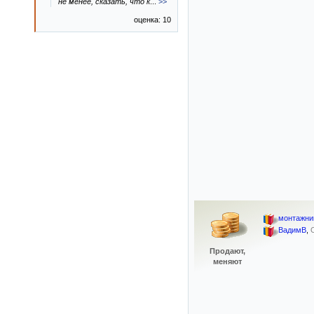
не менее, сказать, что к
...
>>
оценка: 10
монтажни
ВадимВ
,
Продают,
меняют