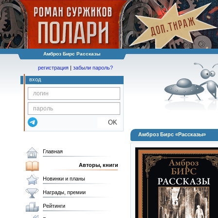
Амброз Бирс Рассказы
регистрация
|
забыли пароль?
вход
OK
Амброз Бирс «Рассказы»
Главная
Авторы, книги
Новинки и планы
Награды, премии
Рейтинги