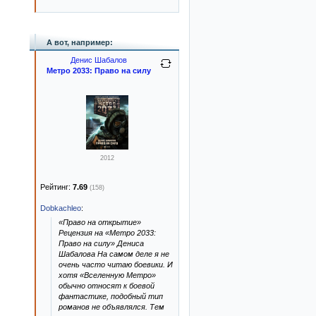
А вот, например:
Денис Шабалов
Метро 2033: Право на силу
2012
Рейтинг:
7.69
(158)
Dobkachleo
:
«Право на открытие»
Рецензия на «Метро 2033:
Право на силу» Дениса
Шабалова На самом деле я не
очень часто читаю боевики. И
хотя «Вселенную Метро»
обычно относят к боевой
фантастике, подобный тип
романов не объявлялся. Тем