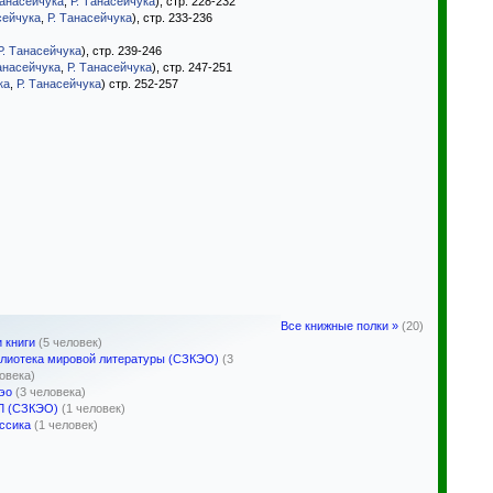
Танасейчука
,
Р. Танасейчука
), стр. 228-232
сейчука
,
Р. Танасейчука
), стр. 233-236
Р. Танасейчука
), стр. 239-246
анасейчука
,
Р. Танасейчука
), стр. 247-251
ка
,
Р. Танасейчука
) стр. 252-257
Все книжные полки »
(20)
 книги
(5 человек)
лиотека мировой литературы (СЗКЭО)
(3
овека)
эо
(3 человека)
Л (СЗКЭО)
(1 человек)
ссика
(1 человек)