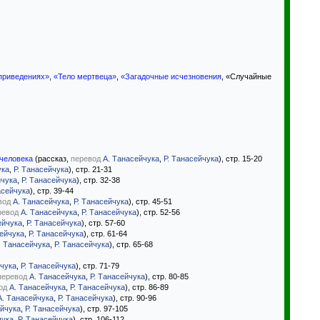
 приведениях»
,
«Тело мертвеца»
,
«Загадочные исчезновения
, «Случайные
 человека
(рассказ,
перевод
А. Танасейчука
,
Р. Танасейчука
), стр. 15-20
ука
,
Р. Танасейчука
), стр. 21-31
йчука
,
Р. Танасейчука
), стр. 32-38
асейчука
), стр. 39-44
вод
А. Танасейчука
,
Р. Танасейчука
), стр. 45-51
ревод
А. Танасейчука
,
Р. Танасейчука
), стр. 52-56
ейчука
,
Р. Танасейчука
), стр. 57-60
сейчука
,
Р. Танасейчука
), стр. 61-64
. Танасейчука
,
Р. Танасейчука
), стр. 65-68
йчука
,
Р. Танасейчука
), стр. 71-79
перевод
А. Танасейчука
,
Р. Танасейчука
), стр. 80-85
од
А. Танасейчука
,
Р. Танасейчука
), стр. 86-89
А. Танасейчука
,
Р. Танасейчука
), стр. 90-96
ейчука
,
Р. Танасейчука
), стр. 97-105
чука
,
Р. Танасейчука
), стр. 106-112