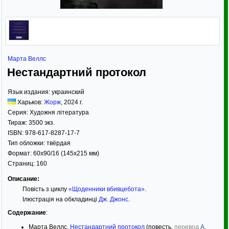
Марта Веллс
Нестандартний протокол
Язык издания:
украинский
Харьков:
Жорж
,
2024
г.
Серия:
Художня література
Тираж:
3500 экз.
ISBN:
978-617-8287-17-7
Тип обложки:
твёрдая
Формат:
60x90/16
(145x215 мм)
Страниц:
160
Описание:
Повість з циклу
«Щоденники вбивцебота»
.
Ілюстрація на обкладинці
Дж. Джонс
.
Содержание
:
Марта Веллс.
Нестандартний протокол
(повесть,
перевод
А.