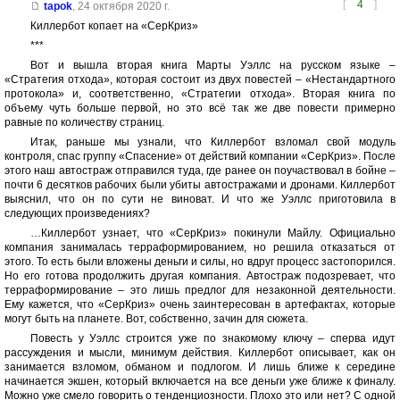
[
4
]
tapok
,
24 октября 2020 г.
Киллербот копает на «СерКриз»
***
Вот и вышла вторая книга Марты Уэллс на русском языке –
«Стратегия отхода», которая состоит из двух повестей – «Нестандартного
протокола» и, соответственно, «Стратегии отхода». Вторая книга по
объему чуть больше первой, но это всё так же две повести примерно
равные по количеству страниц.
Итак, раньше мы узнали, что Киллербот взломал свой модуль
контроля, спас группу «Спасение» от действий компании «СерКриз». После
этого наш автостраж отправился туда, где ранее он поучаствовал в бойне –
почти 6 десятков рабочих были убиты автостражами и дронами. Киллербот
выяснил, что он по сути не виноват. И что же Уэллс приготовила в
следующих произведениях?
…Киллербот узнает, что «СерКриз» покинули Майлу. Официально
компания занималась терраформированием, но решила отказаться от
этого. То есть были вложены деньги и силы, но вдруг процесс застопорился.
Но его готова продолжить другая компания. Автостраж подозревает, что
терраформирование – это лишь предлог для незаконной деятельности.
Ему кажется, что «СерКриз» очень заинтересован в артефактах, которые
могут быть на планете. Вот, собственно, зачин для сюжета.
Повесть у Уэллс строится уже по знакомому ключу – сперва идут
рассуждения и мысли, минимум действия. Киллербот описывает, как он
занимается взломом, обманом и подлогом. И лишь ближе к середине
начинается экшен, который включается на все деньги уже ближе к финалу.
Можно уже смело говорить о тенденциозности. Плохо это или нет? С одной