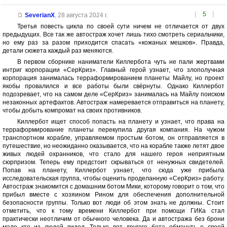
[
5
]
SeverianX
,
28 августа 2024 г.
Третья повесть цикла по своей сути ничем не отличается от двух
предыдущих. Все так же автостраж хочет лишь тихо смотреть сериальчики,
но ему раз за разом приходится спасать «кожаных мешков». Правда,
детали сюжета каждый раз меняются.
В первом сборнике наниматели Киллербота чуть не пали жертвами
интриг корпорации «СерКриз». Главный герой узнает, что злополучная
корпорация занималась терраформированием планеты Майлу, но проект
якобы провалился и все работы были свёрнуты. Однако Киллербот
подозревает, что на самом деле «СерКриз» занималась на Майлу поиском
незаконных артефактов. Автостраж намеревается отправиться на планету,
чтобы добыть компромат на своих противников.
Киллербот ищет способ попасть на планету и узнает, что права на
терраформирование планеты перекупила другая компания. На чужом
транспортном корабле, управляемом простым ботом, он отправляется в
путешествие, но неожиданно оказывается, что на корабле также летят двое
живых людей охранников, что стало для нашего героя неприятным
сюрпризом. Теперь ему предстоит скрываться от ненужных свидетелей.
Попав на планету, Киллербот узнает, что сюда уже прибыла
исследовательская группа, чтобы оценить проделанную «СерКриз» работу.
Автостраж знакомится с домашним ботом Мики, которому говорит о том, что
прибыл вместе с хозяином Рином для обеспечения дополнительной
безопасности группы. Только вот люди об этом знать не должны. Стоит
отметить, что к тому времени Киллербот при помощи ГИКа стал
практически неотличим от обычного человека. Да и автостража без брони
мало кто из людей видел. Только вот другого бота обмануть о своей