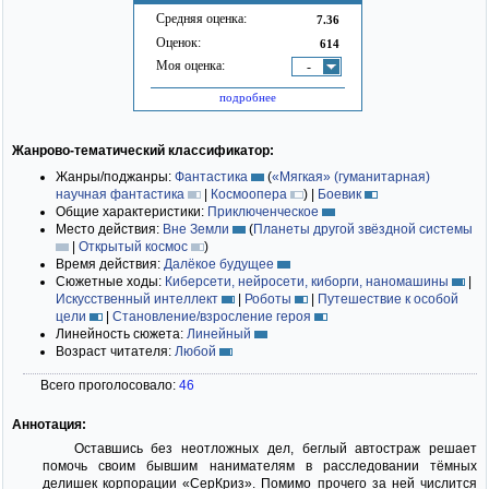
Средняя оценка:
7.36
Оценок:
614
Моя оценка:
-
подробнее
Жанрово-тематический классификатор:
Жанры/поджанры:
Фантастика
(
«Мягкая» (гуманитарная)
научная фантастика
|
Космоопера
)
|
Боевик
Общие характеристики:
Приключенческое
Место действия:
Вне Земли
(
Планеты другой звёздной системы
|
Открытый космос
)
Время действия:
Далёкое будущее
Сюжетные ходы:
Киберсети, нейросети, киборги, наномашины
|
Искусственный интеллект
|
Роботы
|
Путешествие к особой
цели
|
Становление/взросление героя
Линейность сюжета:
Линейный
Возраст читателя:
Любой
Всего проголосовало:
46
Аннотация:
Оставшись без неотложных дел, беглый автостраж решает
помочь своим бывшим нанимателям в расследовании тёмных
делишек корпорации «СерКриз». Помимо прочего за ней числится