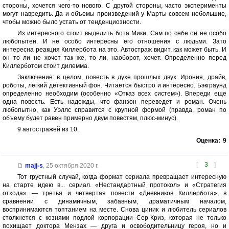
стороны, хочется чего-то нового. С другой стороны, часто эксперименты
могут навредить. Да и объемы произведений у Марты совсем небольшие,
чтобы можно было устать от тенденциозности.
Из интересного стоит выделить бота Мики. Сам по себе он не особо
любопытен. И не особо интересны его отношения с людьми. Зато
интересна реакция Киллербота на это. Автостраж видит, как может быть. И
он то ли не хочет так же, то ли, наоборот, хочет. Определенно перед
Киллерботом стоит дилемма.
Заключение: в целом, повесть в духе прошлых двух. Ирония, драйв,
роботы, легкий детективный фон. Читается быстро и интересно. Бэкграунд
определенно необходим (особенно «Отказ всех систем»). Впереди еще
одна повесть. Есть надежды, что фанзон переведет и роман. Очень
любопытно, как Уэллс справится с крупной формой (правда, роман по
объему будет равен примерно двум повестям, плюс-минус).
9 автостражей из 10.
Оценка:
9
[
3
]
majj-s
,
25 октября 2020 г.
Тот груcтный случай, когда формат сериала превращает интересную
на старте идею в... сериал. «Нестандартный протокол» и «Стратегия
отхода» — третья и четвертая повести «Дневников Киллербота», в
сравнении с динамичным, забавным, драматичным началом,
воспринимаются топтанием на месте. Снова циник и любитель сериалов
столкнется с кознями подлой корпорации Сер-Криз, которая не только
похищает доктора Мензах — друга и освободительницу героя, но и