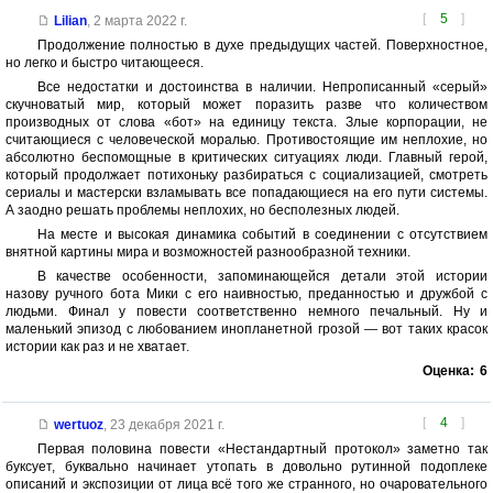
[
5
]
Lilian
,
2 марта 2022 г.
Продолжение полностью в духе предыдущих частей. Поверхностное,
но легко и быстро читающееся.
Все недостатки и достоинства в наличии. Непрописанный «серый»
скучноватый мир, который может поразить разве что количеством
производных от слова «бот» на единицу текста. Злые корпорации, не
считающиеся с человеческой моралью. Противостоящие им неплохие, но
абсолютно беспомощные в критических ситуациях люди. Главный герой,
который продолжает потихоньку разбираться с социализацией, смотреть
сериалы и мастерски взламывать все попадающиеся на его пути системы.
А заодно решать проблемы неплохих, но бесполезных людей.
На месте и высокая динамика событий в соединении с отсутствием
внятной картины мира и возможностей разнообразной техники.
В качестве особенности, запоминающейся детали этой истории
назову ручного бота Мики с его наивностью, преданностью и дружбой с
людьми. Финал у повести соответственно немного печальный. Ну и
маленький эпизод с любованием инопланетной грозой — вот таких красок
истории как раз и не хватает.
Оценка:
6
[
4
]
wertuoz
,
23 декабря 2021 г.
Первая половина повести «Нестандартный протокол» заметно так
буксует, буквально начинает утопать в довольно рутинной подоплеке
описаний и экспозиции от лица всё того же странного, но очаровательного