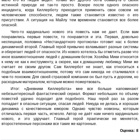
истинной природе не так-то просто. Вскоре после одного опасного
инцидента, когда Киллерботу приходится применить свои совсем не
человеческие способности, людям также становится известно о его
присутствии. А ситуация на Майлу тем временем становится все более
опасной.
Чего-то кардинально нового эта повесть нам не дает. Если вам
понравились первые повести, то понравится и эта. Первая, довольно
неспешная, половина «Нестандартного протокола» готовит нас к более
динамичной второй. Главный герой привычно взламывает разные системы
и оберегает людей от опасности. Из нового хотелось бы отметить разве что
иное взаимоотношение людей с домашним ботом. Хозяйка Мики относится
к нему не как к инструменту, а скорее, как к домашнему любимцу. Мики же
считает ее своим другом. Сам Киллербот не знает, как относиться к
подобным взаимоотношениям, потому что сам никогда не сталкивался с
чем-то похожим. Для своей страховой компании он был пусть и дорогим, но
расходным материалом, которым можно пожертвовать.
Итог: «Дневники Киллербота» мне все больше напоминают
небезынтересный фантастический сериал. Формат небольших по объему
повестей удачно подходит для подобного. Наш герой раз за разом
попадает в опасные ситуации, спасая людей. Никуда не делась и хорошая
динамика с качественным юмором. Однако чувство новизны, которым
отличалась первая часть, исчезло. Автор не даёт нам ничего кардинально
нового, и это удручает. Главный герой практически не меняется,
второстепенные персонажи все такие же картонные.
Оценка:
8