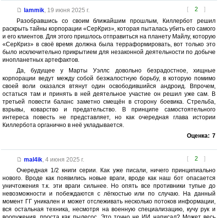
[
2
]
lammik
,
19 июня 2025 г.
Разобравшись со своим ближайшим прошлым, Киллербот решил
раскрыть тайны корпорации «СерКриз», которая пыталась убить его самого
и его клиентов. Для этого пришлось отправиться на планету Майлу, которую
«СерКриз» в своё время должна была терраформировать, вот только это
было исключительно прикрытием для незаконной деятельности по добыче
инопланетных артефактов.
Да, будущее у Марты Уэллс довольно безрадостное, хищные
корпорации ведут между собой безжалостную борьбу, в которую помимо
своей воли оказался втянут один освободившийся андроид. Впрочем,
остаться там и принять в ней деятельное участие он решил уже сам. В
третьей повести баланс заметно смещён в сторону боевика. Стрельба,
взрывы, коварство и предательство. В принципе самостоятельного
интереса повесть не представляет, но как очередная глава истории
Киллербота органично в неё укладывается.
Оценка:
7
[
2
]
mal4ik
,
4 июня 2025 г.
Очередная 1/2 книги серии. Как уже писали, ничего принципиально
нового. Вроде как появились новые враги, вроде как наш бот опасается
уничтожения т.к. эти враги сильнее. Но опять все противники тупые до
невозможности и побеждаются с лёгкостью или по случаю. На данный
момент ГГ уникален и может отслеживать несколько потоков информации,
вся остальная техника, несмотря на военную специализацию, кучу рук и
вооружения, проста как пылесос. Это точно не ИИ написал? Может весь