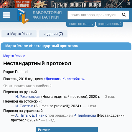
ЛАБОРАТОРИЯ
ФАНТАСТИКИ
поиск по жанру
расширенный
◄ Марта Уэллс
издания (7)
Марта Уэллс «Нестандартный протокол»
Марта Уэллс
Нестандартный протокол
Rogue Protocol
Повесть,
2018
год; цикл
«Дневники Киллербота»
Язык написания: английский
Перевод на русский:
—
Н. Рокачевская
(Нестандартный протокол)
; 2020 г.
— 3 изд.
Перевод на эстонский:
—
И. Елетски
(Allumatuse protokoll)
; 2024 г.
— 1 изд.
Перевод на украинский:
—
А. Питык
,
Е. Питик
;
под редакцией
Р. Трифонова
(Нестандартний
протокол)
; 2024 г.
— 1 изд.
Рейтинг