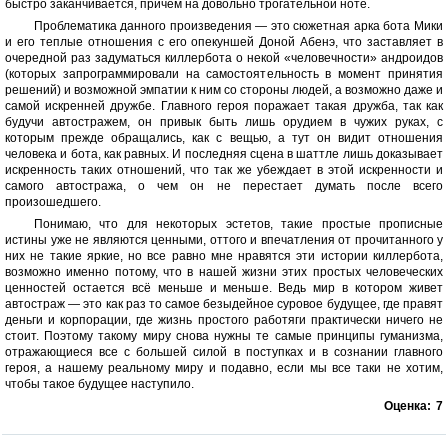
быстро заканчивается, причем на довольно трогательной ноте.
Проблематика данного произведения — это сюжетная арка бота Мики
и его теплые отношения с его опекуншей Доной Абенэ, что заставляет в
очередной раз задуматься киллербота о некой «человечности» андроидов
(которых запрограммировали на самостоятельность в момент принятия
решений) и возможной эмпатии к ним со стороны людей, а возможно даже и
самой искренней дружбе. Главного героя поражает такая дружба, так как
будучи автостражем, он привык быть лишь орудием в чужих руках, с
которым прежде обращались, как с вещью, а тут он видит отношения
человека и бота, как равных. И последняя сцена в шаттле лишь доказывает
искренность таких отношений, что так же убеждает в этой искренности и
самого автостража, о чем он не перестает думать после всего
произошедшего.
Понимаю, что для некоторых эстетов, такие простые прописные
истины уже не являются ценными, оттого и впечатления от прочитанного у
них не такие яркие, но все равно мне нравятся эти истории киллербота,
возможно именно потому, что в нашей жизни этих простых человеческих
ценностей остается всё меньше и меньше. Ведь мир в котором живет
автостраж — это как раз то самое безыдейное суровое будущее, где правят
деньги и корпорации, где жизнь простого работяги практически ничего не
стоит. Поэтому такому миру снова нужны те самые принципы гуманизма,
отражающиеся все с большей силой в поступках и в сознании главного
героя, а нашему реальному миру и подавно, если мы все таки не хотим,
чтобы такое будущее наступило.
Оценка:
7