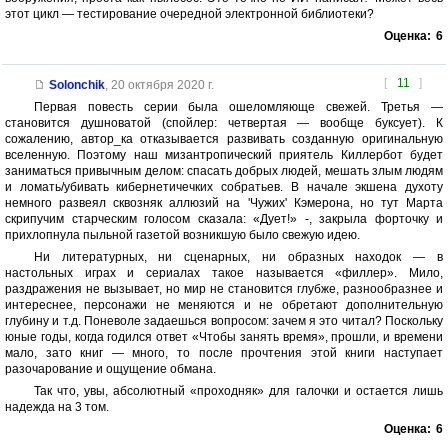
этот цикл — тестирование очередной электронной библиотеки?
Оценка:
6
[
11
]
Solonchik
,
20 октября 2020 г.
Первая повесть серии была ошеломляюще свежей. Третья —
становится душноватой (спойлер: четвертая — вообще буксует). К
сожалению, автор_ка отказывается развивать созданную оригинальную
вселенную. Поэтому наш мизантропический приятель Киллербот будет
заниматься привычным делом: спасать добрых людей, мешать злым людям
и ломать/убивать кибернетичечких собратьев. В начале экшена духоту
немного развеял сквозняк аллюзий на 'Чужих' Кэмерона, но тут Марта
скрипучим старческим голосом сказала: «Дует!» -, закрыла форточку и
прихлопнула пыльной газетой возникшую было свежую идею.
Ни литературных, ни сценарных, ни образных находок — в
настольных играх и сериалах такое называется «филлер». Мило,
раздражения не вызывает, но мир не становится глубже, разнообразнее и
интереснее, персонажи не меняются и не обретают дополнительную
глубину и т.д. Поневоле задаешься вопросом: зачем я это читал? Поскольку
юные годы, когда годился ответ «Чтобы занять время», прошли, и времени
мало, зато книг — много, то после прочтения этой книги наступает
разочарование и ощущение обмана.
Так что, увы, абсолютный «проходняк» для галочки и остается лишь
надежда на 3 том.
Оценка:
6