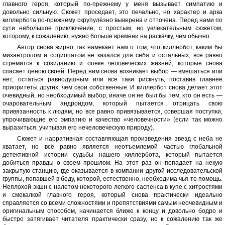
главного героя, который по-прежнему у меня вызывает симпатию и
довольно сильную. Сюжет проседает, это печально, но характер и арка
киллербота по-прежнему скрупулёзно выверена и отточена. Перед нами по
сути небольшое приключение, с простым, но увлекательным сюжетом,
которому, к сожалению, нужно больше времени на раскачку, чем обычно.
Автор снова жирно так намекает нам о том, что киллербот, каким бы
мизантропом и социопатом не казался для себя и остальных, все равно
стремится к созиданию и опеке человеческих жизней, которые снова
спасает ценою своей. Перед ним снова возникает выбор — вмешаться или
нет, остаться равнодушным или все таки рискнуть, поставив главнее
приоритеты других, чем свои собственные. И киллербот снова делает этот
очевидный, но необходимый выбор, иначе он не был бы тем, кто он есть —
очаровательным андроидом, который пытается отрицать свою
привязанность к людям, но все равно привязывается, совершая поступки,
упрочивающие его эмпатию и качество «человечности» (если так можно
выразиться, учитывая его нечеловеческую природу).
Сюжет и нарративная составляющая произведения звезд с неба не
хватает, но всё равно является неотъемлемой частью глобальной
детективной истории судьбы нашего киллербота, который пытается
добиться правды о своем прошлом. На этот раз он попадает на некую
закрытую станцию, где оказывается в компании другой исследовательской
группы, попавшей в беду, которой, естественно, необходима чья-то помощь.
Неплохой экшн с налетом некоторого легкого саспенса в купе с хитростями
и смекалкой главного героя, который снова практически идеально
справляется со всеми сложностями и препятствиями самым неочевидным и
оригинальным способом, начинается ближе к концу и довольно бодро и
быстро затягивает читателя практически сразу, но к сожалению так же