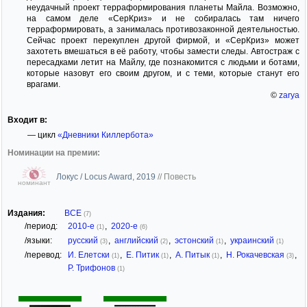
неудачный проект терраформирования планеты Майла. Возможно,
на самом деле «СерКриз» и не собиралась там ничего
терраформировать, а занималась противозаконной деятельностью.
Сейчас проект перекуплен другой фирмой, и «СерКриз» может
захотеть вмешаться в её работу, чтобы замести следы. Автостраж с
пересадками летит на Майлу, где познакомится с людьми и ботами,
которые назовут его своим другом, и с теми, которые станут его
врагами.
©
zarya
Входит в:
— цикл
«Дневники Киллербота»
Номинации на премии:
Локус / Locus Award, 2019
//
Повесть
номинант
Издания:
ВСЕ
(7)
/период:
2010-е
,
2020-е
(1)
(6)
/языки:
русский
,
английский
,
эстонский
,
украинский
(3)
(2)
(1)
(1)
/перевод:
И. Елетски
,
Е. Питик
,
А. Питык
,
Н. Рокачевская
,
(1)
(1)
(1)
(3)
Р. Трифонов
(1)