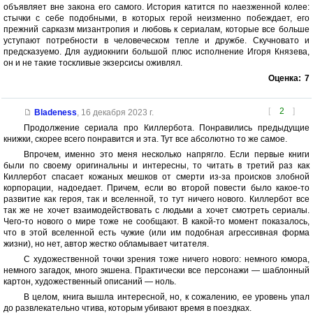
объявляет вне закона его самого. История катится по наезженной колее:
стычки с себе подобными, в которых герой неизменно побеждает, его
прежний сарказм мизантропия и любовь к сериалам, которые все больше
уступают потребности в человеческом тепле и дружбе. Скучновато и
предсказуемо. Для аудиокниги большой плюс исполнение Игоря Князева,
он и не такие тоскливые экзерсисы оживлял.
Оценка:
7
[
2
]
Bladeness
,
16 декабря 2023 г.
Продолжение сериала про Киллербота. Понравились предыдущие
книжки, скорее всего понравится и эта. Тут все абсолютно то же самое.
Впрочем, именно это меня несколько напрягло. Если первые книги
были по своему оригинальны и интересны, то читать в третий раз как
Киллербот спасает кожаных мешков от смерти из-за происков злобной
корпорации, надоедает. Причем, если во второй повести было какое-то
развитие как героя, так и вселенной, то тут ничего нового. Киллербот все
так же не хочет взаимодействовать с людьми а хочет смотреть сериалы.
Чего-то нового о мире тоже не сообщают. В какой-то момент показалось,
что в этой вселенной есть чужие (или им подобная агрессивная форма
жизни), но нет, автор жестко обламывает читателя.
С художественной точки зрения тоже ничего нового: немного юмора,
немного загадок, много экшена. Практически все персонажи — шаблонный
картон, художественный описаний — ноль.
В целом, книга вышла интересной, но, к сожалению, ее уровень упал
до развлекательно чтива, которым убивают время в поездках.