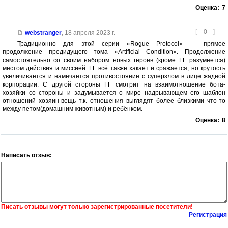
Оценка:
7
[
0
]
webstranger
,
18 апреля 2023 г.
Традиционно для этой серии «Rogue Protocol» — прямое
продолжение предидущего тома «Artificial Condition». Продолжение
самостоятельно со своим набором новых героев (кроме ГГ разумеется)
местом действия и миссией. ГГ всё также хакает и сражается, но крутость
увеличивается и намечается противостояние с суперзлом в лице жадной
корпорации. С другой стороны ГГ смотрит на взаимотношение бота-
хозяйки со стороны и задумывается о мире надрывающем его шаблон
отношений хозяин-вещь т.к. отношения выглядят более близкими что-то
между петом(домашним животным) и ребёнком.
Оценка:
8
Написать отзыв:
Писать отзывы могут только зарегистрированные посетители!
Регистрация