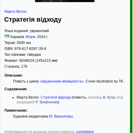
Марта Веллс
Стратегія відходу
Язык издания:
украинский
Харьков:
Жорж
,
2024
г.
Тираж:
3500 экз.
ISBN:
978-617-8287-39-9
Тип обложки:
твёрдая
Формат:
60x90/16
(145x215 мм)
Страниц:
176
Описание:
Повість з циклу
«Щоденники вбивцебота»
. Cover illustration by TK.
Содержание
:
Марта Веллс.
Стратегія відходу
(повесть,
перевод
В. Куча
;
под
редакцией
Р. Трифонова
)
Примечание:
Художня редакторка
Ю. Вернигоры
.
Информация об издании предоставлена:
consigliere