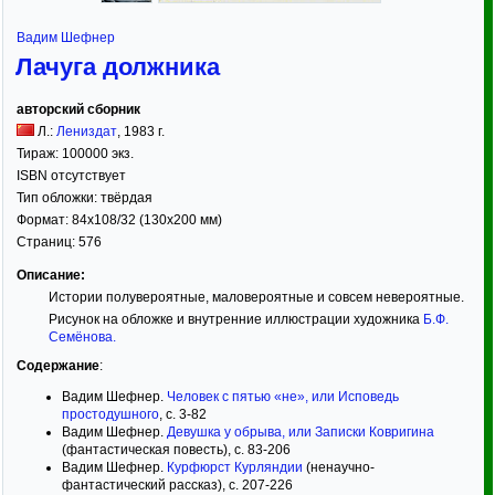
Вадим Шефнер
Лачуга должника
авторский сборник
Л.:
Лениздат
,
1983
г.
Тираж:
100000 экз.
ISBN отсутствует
Тип обложки:
твёрдая
Формат:
84x108/32
(130x200 мм)
Страниц:
576
Описание:
Истории полувероятные, маловероятные и совсем невероятные.
Рисунок на обложке и внутренние иллюстрации художника
Б.Ф.
Семёнова
.
Содержание
:
Вадим Шефнер.
Человек с пятью «не», или Исповедь
простодушного
, с. 3-82
Вадим Шефнер.
Девушка у обрыва, или Записки Ковригина
(фантастическая повесть), с. 83-206
Вадим Шефнер.
Курфюрст Курляндии
(ненаучно-
фантастический рассказ), с. 207-226