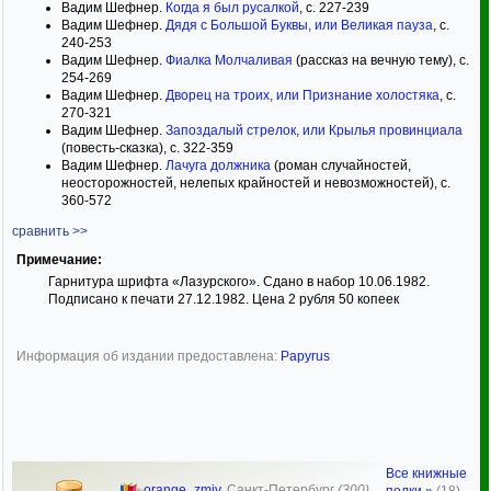
Вадим Шефнер.
Когда я был русалкой
, с. 227-239
Вадим Шефнер.
Дядя с Большой Буквы, или Великая пауза
, с.
240-253
Вадим Шефнер.
Фиалка Молчаливая
(рассказ на вечную тему), с.
254-269
Вадим Шефнер.
Дворец на троих, или Признание холостяка
, с.
270-321
Вадим Шефнер.
Запоздалый стрелок, или Крылья провинциала
(повесть-сказка), с. 322-359
Вадим Шефнер.
Лачуга должника
(роман случайностей,
неосторожностей, нелепых крайностей и невозможностей), с.
360-572
сравнить >>
Примечание:
Гарнитура шрифта «Лазурского». Сдано в набор 10.06.1982.
Подписано к печати 27.12.1982. Цена 2 рубля 50 копеек
Информация об издании предоставлена:
Papyrus
Все книжные
orange_zmiy
,
Санкт-Петербург
(300)