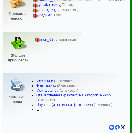
полки »
(18)
yurakoloskov
,
Пермь
Гвардеец
,
Таллин
(160)
Продают,
ВадимВ
,
Омск
меняют
iron_69
,
Владикавказ
Желают
приобрести
Мои книги
(11 человек)
Фантастика
(2 человека)
Мой Шефнер
(1 человек)
Отечественная фантастика Авторские книги
Книжные
(1 человек)
полки
Научная (и не очень) фантастика
(1 человек)
...