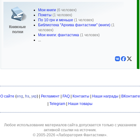
Мои книги
(6 человек)
Покеты
(1 человек)
По 10 грн и меньше
(1 человек)
Библиотека "Архива фантастики" (книги)
(1
Книжные
человек)
полки
Мои книги: фантастика
(1 человек)
...
О сайте
(
eng
,
fra
,
укр
) |
Регламент
|
FAQ
|
Контакты
|
Наши награды
|
ВКонтакте
|
Telegram
|
Наши товары
Любое использование материалов сайта допускается только с указанием
активной ссылки на источник.
© 2005-2026
«Лаборатория Фантастики»
.