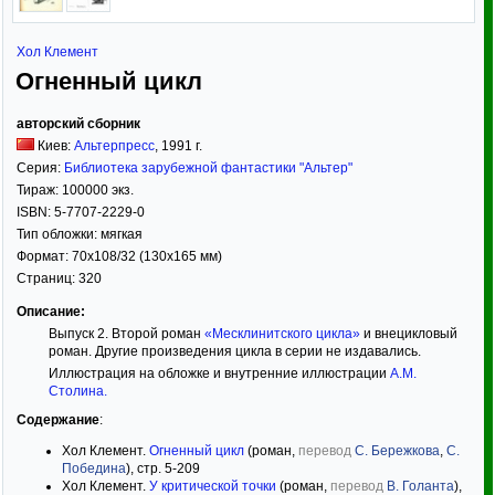
Хол Клемент
Огненный цикл
авторский сборник
Киев:
Альтерпресс
,
1991
г.
Серия:
Библиотека зарубежной фантастики "Альтер"
Тираж:
100000 экз.
ISBN:
5-7707-2229-0
Тип обложки:
мягкая
Формат:
70x108/32
(130x165 мм)
Страниц:
320
Описание:
Выпуск 2. Второй роман
«Месклинитского цикла»
и внецикловый
роман. Другие произведения цикла в серии не издавались.
Иллюстрация на обложке и внутренние иллюстрации
А.М.
Столина
.
Содержание
:
Хол Клемент.
Огненный цикл
(роман,
перевод
С. Бережкова
,
С.
Победина
), стр. 5-209
Хол Клемент.
У критической точки
(роман,
перевод
В. Голанта
),