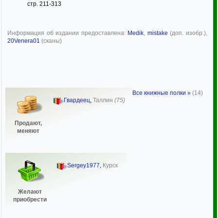
стр. 211-313
Информация об издании предоставлена:
Medik
,
mistake
(доп. изобр.),
20Venera01
(сканы)
Все книжные полки »
(14)
Гвардеец
,
Таллин
(75)
Продают,
меняют
Sergey1977
,
Курск
Желают
приобрести