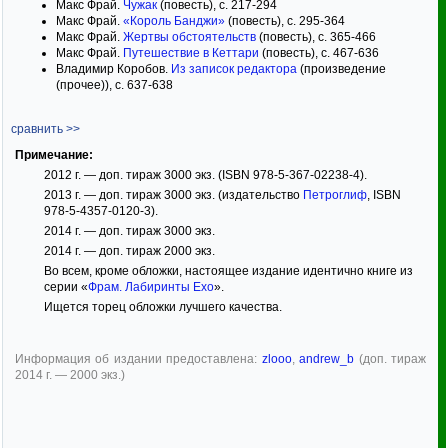
Макс Фрай.
Чужак
(повесть), с. 217-294
Макс Фрай.
«Король Банджи»
(повесть), с. 295-364
Макс Фрай.
Жертвы обстоятельств
(повесть), с. 365-466
Макс Фрай.
Путешествие в Кеттари
(повесть), с. 467-636
Владимир Коробов.
Из записок редактора
(произведение
(прочее)), с. 637-638
сравнить >>
Примечание:
2012 г. — доп. тираж 3000 экз. (ISBN 978-5-367-02238-4).
2013 г. — доп. тираж 3000 экз. (издательство
Петроглиф
, ISBN
978-5-4357-0120-3).
2014 г. — доп. тираж 3000 экз.
2014 г. — доп. тираж 2000 экз.
Во всем, кроме обложки, настоящее издание идентично книге из
серии «
Фрам. Лабиринты Ехо
».
Ищется торец обложки лучшего качества.
Информация об издании предоставлена:
zlooo
,
andrew_b
(доп. тираж
2014 г. — 2000 экз.)