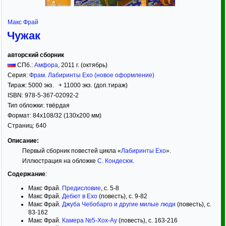
Макс Фрай
Чужак
авторский сборник
СПб.:
Амфора
,
2011
г. (октябрь)
Серия:
Фрам. Лабиринты Ехо (новое оформление)
Тираж:
5000 экз. + 11000 экз. (доп.тираж)
ISBN:
978-5-367-02092-2
Тип обложки:
твёрдая
Формат:
84x108/32
(130x200 мм)
Страниц:
640
Описание:
Первый сборник повестей цикла «
Лабиринты Ехо
».
Иллюстрация на обложке
С. Кондесюк
.
Содержание
:
Макс Фрай.
Предисловие
, с. 5-8
Макс Фрай.
Дебют в Eхо
(повесть), с. 9-82
Макс Фрай.
Джуба Чебобарго и другие милые люди
(повесть), с.
83-162
Макс Фрай.
Камера №5-Хох-Ау
(повесть), с. 163-216