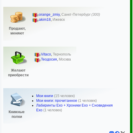
orange_zmiy
,
Санкт-Петербург
(300)
akim18
,
Ижевск
Продают,
меняют
Vitaco
,
Тернополь
Теодосия
,
Москва
Желают
приобрести
Мои книги
(15 человек)
Мои книги: прочитанное
(1 человек)
Лабиринты Ехо + Хроники Ехо + Сновидения
Ехо
(1 человек)
Книжные
полки