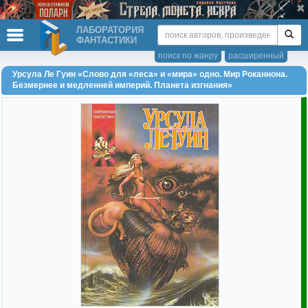
ЛАБОРАТОРИЯ
ФАНТАСТИКИ
поиск по жанру
расширенный
Урсула Ле Гуин «Слово для «леса» и «мира» одно. Мир Роканнона.
Безмернее и медленней империй. Планета изгнания»