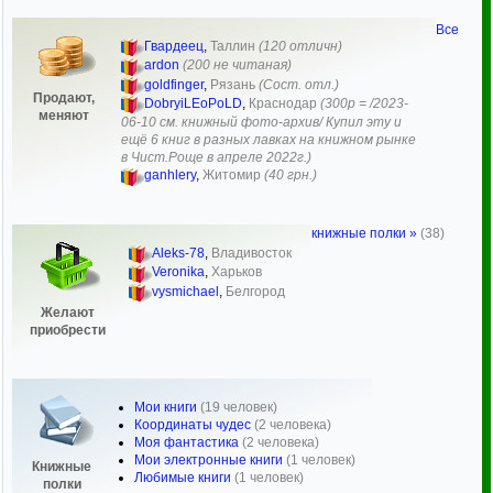
Все
Гвардеец
,
Таллин
(120 отличн)
ardon
(200 не читаная)
goldfinger
,
Рязань
(Сост. отл.)
Продают,
DobryiLEoPoLD
,
Краснодар
(300р = /2023-
меняют
06-10 см. книжный фото-архив/ Купил эту и
ещё 6 книг в разных лавках на книжном рынке
в Чист.Роще в апреле 2022г.)
ganhlery
,
Житомир
(40 грн.)
книжные полки »
(38)
Aleks-78
,
Владивосток
Veronika
,
Харьков
vysmichael
,
Белгород
Желают
приобрести
Мои книги
(19 человек)
Координаты чудес
(2 человека)
Моя фантастика
(2 человека)
Мои электронные книги
(1 человек)
Книжные
Любимые книги
(1 человек)
полки