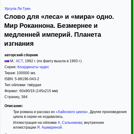
Урсула Ле Гуин
Слово для «леса» и «мира» одно.
Мир Роканнона. Безмернее и
медленней империй. Планета
изгнания
авторский сборник
М.:
АСТ
,
1992
г. (по факту вышла в 1993 г.)
Серия:
Координаты чудес
Тираж:
100000 экз.
ISBN:
5-88196-043-2
Тип обложки:
твёрдая
Формат:
60x90/16
(145x215 мм)
Страниц:
384
Описание:
Три романа и рассказ из
«Хайнского цикла»
. Другие произведения
цикла в серии не издавались.
Иллюстрация на обложке
А. Сальникова
; внутренние
иллюстрации
Я. Ашмариной
.