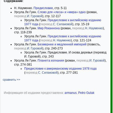
Содержание
:
Н. Науменко.
Предисловие
, стр. 5-11
Урсула Ле Гуин.
Слово для «леса» и «мира» одно
(роман,
перевод
И. Гуровой
), стр. 12-117
Урсула Ле Гуин.
Предисловие к английскому изданию
1977 года
(
перевод
С. Силаковой
), стр. 15-19
Урсула Ле Гуин.
Мир Роканнона
(роман,
перевод
Н. Науменко
),
стр. 118-239
Урсула Ле Гуин.
Предисловие к английскому изданию
1977 года
(
перевод
Н. Науменко
), стр. 121-124
Урсула Ле Гуин.
Безмернее и медленней империй
(повесть,
перевод
И. Гуровой
), стр. 240-273
Урсула Ле Гуин. Предисловие. И снова деревья (перевод
И. Гуровой), стр. 243
Урсула Ле Гуин.
Планета изгнания
(роман,
перевод
И. Гуровой
),
стр. 274-381
Предисловие к американскому изданию 1978 года
(
перевод
С. Силаковой
), стр. 277-281
сравнить >>
Информация об издании предоставлена:
armanus
,
Petro Gulak