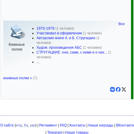
Все
1970-1979
(1 человек)
Участвовал в оформлении
(1 человек)
Авторские книги А. и Б. Стругацких
(1
человек)
Книжные
Худож. произведения АБС
(1 человек)
полки
СТРУГАЦКИЕ: они, сами, с ними и о них...
(1
человек)
...
книжные полки »
(7)
О сайте
(
eng
,
fra
,
укр
) |
Регламент
|
FAQ
|
Контакты
|
Наши награды
|
ВКонтакте
|
Telegram
|
Наши товары