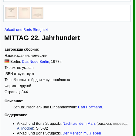
Arkadi und Boris Strugazki
MITTAG 22. Jahrhundert
авторский сборник
Язык издания:
немецкий
Berlin:
Das Neue Berlin
,
1977
г.
Тираж:
не указан
ISBN отсутствует
Тип обложки:
твёрдая
+ суперобложка
Формат:
другой
Страниц:
344
Описание:
Schutzumschlag- und Einbandentwurf:
Carl Hoffmanп
.
Содержание
:
Arkadi und Boris Strugazki.
Nacht auf dem Mars
(рассказ,
перевод
A. Möckel
), S. 5-32
Arkadi und Boris Strugazki.
Der Mensch muß leben