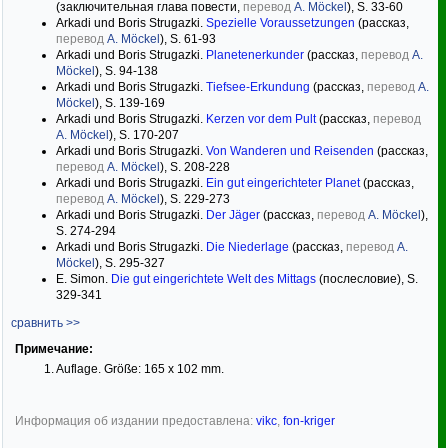
(заключительная глава повести,
перевод
A. Möckel
), S. 33-60
Arkadi und Boris Strugazki.
Spezielle Voraussetzungen
(рассказ,
перевод
A. Möckel
), S. 61-93
Arkadi und Boris Strugazki.
Planetenerkunder
(рассказ,
перевод
A.
Möckel
), S. 94-138
Arkadi und Boris Strugazki.
Tiefsee-Erkundung
(рассказ,
перевод
A.
Möckel
), S. 139-169
Arkadi und Boris Strugazki.
Kerzen vor dem Pult
(рассказ,
перевод
A. Möckel
), S. 170-207
Arkadi und Boris Strugazki.
Von Wanderen und Reisenden
(рассказ,
перевод
A. Möckel
), S. 208-228
Arkadi und Boris Strugazki.
Ein gut eingerichteter Planet
(рассказ,
перевод
A. Möckel
), S. 229-273
Arkadi und Boris Strugazki.
Der Jäger
(рассказ,
перевод
A. Möckel
),
S. 274-294
Arkadi und Boris Strugazki.
Die Niederlage
(рассказ,
перевод
A.
Möckel
), S. 295-327
E. Simon.
Die gut eingerichtete Welt des Mittags
(послесловие), S.
329-341
сравнить >>
Примечание:
1. Auflage. Größe: 165 х 102 mm.
Информация об издании предоставлена:
vikc
,
fon-kriger