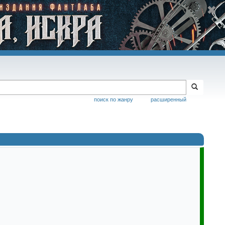
поиск по жанру
расширенный