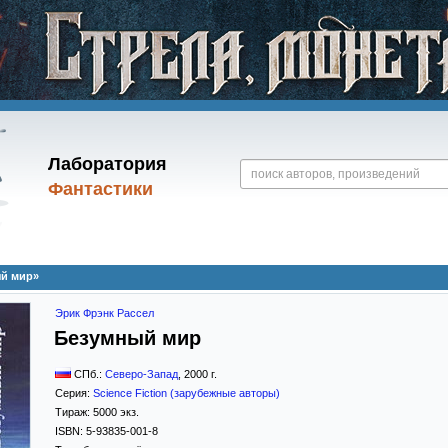
Лаборатория
Фантастики
ый мир»
Эрик Фрэнк Рассел
Безумный мир
СПб.:
Северо-Запад
,
2000
г.
Серия:
Science Fiction (зарубежные авторы)
Тираж:
5000 экз.
ISBN:
5-93835-001-8