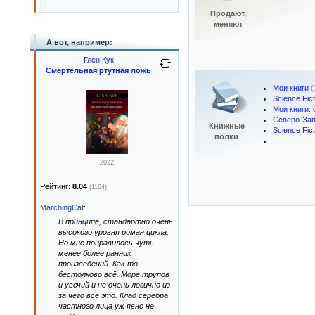
Продают,
меняют
А вот, например:
Глен Кук
Смертельная ртутная ложь
Мои книги
(
Science Fic
Мои книги:
Северо-Запа
Книжные
Science Fic
полки
...
2022
Рейтинг:
8.04
(1164)
MarchingCat
:
В принципе, стандартно очень
высокого уровня роман цикла.
Но мне понравилось чуть
менее более ранних
произведений. Как-то
бестолково всё. Море трупов
и увечий и не очень логично из-
за чего всё это. Клад серебра
частного лица уж явно не