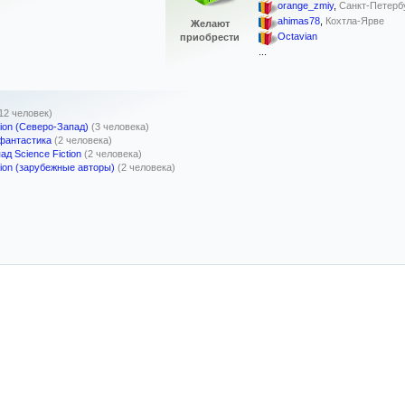
orange_zmiy
,
Санкт-Петерб
ahimas78
,
Кохтла-Ярве
Желают
Octavian
приобрести
...
12 человек)
tion (Северо-Запад)
(3 человека)
 фантастика
(2 человека)
д Science Fiction
(2 человека)
tion (зарубежные авторы)
(2 человека)