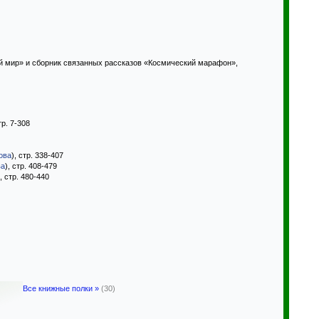
й мир» и сборник связанных рассказов «Космический марафон»,
тр. 7-308
ова
), стр. 338-407
ва
), стр. 408-479
), стр. 480-440
Все книжные полки »
(30)