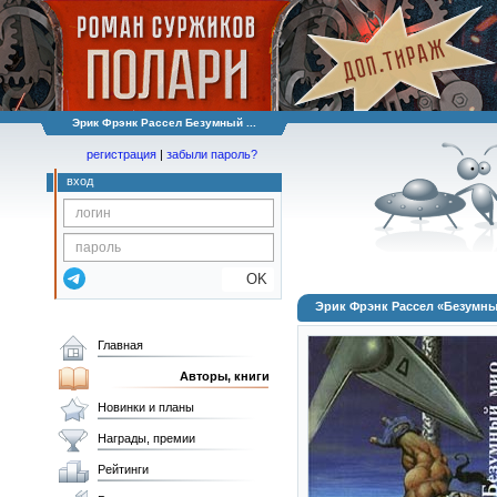
Эрик Фрэнк Рассел Безумный ...
регистрация
|
забыли пароль?
вход
OK
Эрик Фрэнк Рассел «Безумн
Главная
Авторы, книги
Новинки и планы
Награды, премии
Рейтинги