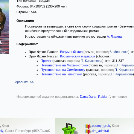
Тип обложки:
твёрдая
Формат:
84x108/32
(130x200 мм)
Страниц:
544
Описание:
Последняя из вышедших в свет книг серии содержит роман «Безумны
ошибочно представленный в издании как роман.
Иллюстрация на обложке и внутренние иллюстрации
А. Лидина
.
Содержание
:
Эрик Фрэнк Рассел.
Безумный мир
(роман,
перевод
Б. Минченко
), с
Эрик Фрэнк Рассел.
Космический марафон
(сборник)
Пролог
(рассказ,
перевод
П. Киракозова
), стр. 311-337
Путешествие на Механистрию
(повесть,
перевод
П. Киракоз
Путешествие на Симбиотику
(рассказ,
перевод
П. Киракозо
Путешествие на Гипнотику
(рассказ,
перевод
П. Киракозова
сравнить >>
Информация об издании предоставлена:
Dana Dana
,
Raidar
(уточнение)
,
Киев
pustoy_grob
,
Киев
iy
,
Санкт-Петербург
(650 (2шт))
dm_admiral